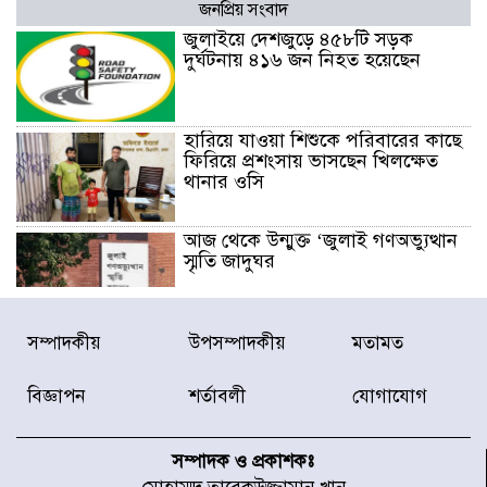
জনপ্রিয় সংবাদ
জুলাইয়ে দেশজুড়ে ৪৫৮টি সড়ক
দুর্ঘটনায় ৪১৬ জন নিহত হয়েছেন
হারিয়ে যাওয়া শিশুকে পরিবারের কাছে
ফিরিয়ে প্রশংসায় ভাসছেন খিলক্ষেত
থানার ওসি
আজ থেকে উন্মুক্ত ‘জুলাই গণঅভ্যুত্থান
স্মৃতি জাদুঘর
রাজধানীর উত্তরা আঞ্চলিক পাসপোর্ট
সম্পাদকীয়
উপসম্পাদকীয়
মতামত
অফিসের সামনে দালাল চক্রের ১৩ জন
সদস্যকে বিভিন্ন মেয়াদে সাজা প্রদান
বিজ্ঞাপন
শর্তাবলী
যোগাযোগ
করেছে র‌্যাব-১
হরমুজ প্রণালি নিয়ে ওমানের সঙ্গে চুক্তি
চূড়ান্ত পর্যায়ে : ইরান
সম্পাদক ও প্রকাশকঃ