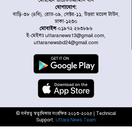
মোহাম্মদ তারেকউজ্জামান খান
যোগাযোগ:
প্রত্যেক অপরাধীর বিচার এ দেশেই
বাড়ি-৩৮ (৪বি), রোড-০৯, সেক্টর-১১, উত্তরা মডেল টাউন,
হবে, সে যত শক্তিশালীই হোক না কেন,
ঢাকা-১২৩০
চট্টগ্রামে জুলাই গণঅভ্যুত্থান দিবসে
মোবাইল
-০১৯৭২ ২৬৩৮৯৬
প্রতিমন্ত্রী মীর হেলাল
ই-মেইলঃ uttaranews13@gmail.com,
আগামী ৫ দিন বৃষ্টির আভাস
uttaranewsbd24@gmail.com
হাসিনার বক্তব্য প্রচারে ভারতের সমর্থন
নেই
জুলাই গণঅভ্যুত্থানে আহত যোদ্ধা
মিতুর খোঁজ নিলেন প্রধানমন্ত্রী
© সর্বস্বত্ব স্বত্বাধিকার সংরক্ষিত ২০১৩-২০২৫ | Technical
Support:
Uttara News Team
উত্তরায় জুলাই গণঅভ্যুত্থানের ৯২
শহীদের তালিকা প্রকাশ করল JRA