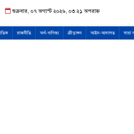
শুক্রবার, ০৭ অগাস্ট ২০২৬, ০৩:২১ অপরাহ্ন
জাতিক
রাজনীতি
অর্থ-বাণিজ্য
ক্রীড়াঙ্গন
আইন-আদালত
সারা 