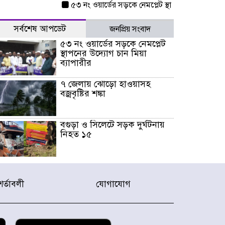
৫৩ নং ওয়ার্ডের সড়কে নেমপ্লেট স্থাপনের উদ্যোগ চান মি
সর্বশেষ আপডেট
জনপ্রিয় সংবাদ
৫৩ নং ওয়ার্ডের সড়কে নেমপ্লেট
স্থাপনের উদ্যোগ চান মিয়া
ব্যাপারীর
৭ জেলায় ঝোড়ো হাওয়াসহ
বজ্রবৃষ্টির শঙ্কা
বগুড়া ও সিলেটে সড়ক দুর্ঘটনায়
নিহত ১৫
জুলাইয়ে দেশজুড়ে ৪৫৮টি সড়ক
দুর্ঘটনায় ৪১৬ জন নিহত হয়েছেন
শর্তাবলী
যোগাযোগ
হারিয়ে যাওয়া শিশুকে পরিবারের
কাছে ফিরিয়ে প্রশংসায় ভাসছেন
খিলক্ষেত থানার ওসি