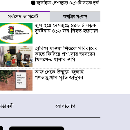
জুলাইয়ে দেশজুড়ে ৪৫৮টি সড়ক দুর্ঘটনায় ৪১৬ জন নিহত
সর্বশেষ আপডেট
জনপ্রিয় সংবাদ
জুলাইয়ে দেশজুড়ে ৪৫৮টি সড়ক
দুর্ঘটনায় ৪১৬ জন নিহত হয়েছেন
হারিয়ে যাওয়া শিশুকে পরিবারের
কাছে ফিরিয়ে প্রশংসায় ভাসছেন
খিলক্ষেত থানার ওসি
আজ থেকে উন্মুক্ত ‘জুলাই
গণঅভ্যুত্থান স্মৃতি জাদুঘর
রাজধানীর উত্তরা আঞ্চলিক
পাসপোর্ট অফিসের সামনে দালাল
শর্তাবলী
যোগাযোগ
চক্রের ১৩ জন সদস্যকে বিভিন্ন
মেয়াদে সাজা প্রদান করেছে
‌্যাব-১
হরমুজ প্রণালি নিয়ে ওমানের সঙ্গে