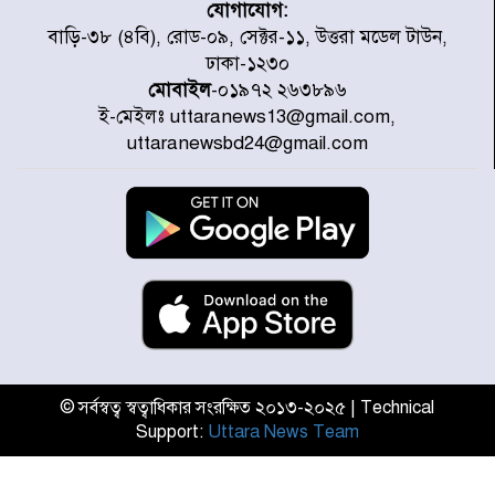
যোগাযোগ:
জুলাই গণঅভ্যুত্থানে আহত যোদ্ধা
বাড়ি-৩৮ (৪বি), রোড-০৯, সেক্টর-১১, উত্তরা মডেল টাউন,
মিতুর খোঁজ নিলেন প্রধানমন্ত্রী
ঢাকা-১২৩০
মোবাইল
-০১৯৭২ ২৬৩৮৯৬
ই-মেইলঃ uttaranews13@gmail.com,
উত্তরায় জুলাই গণঅভ্যুত্থানের ৯২
uttaranewsbd24@gmail.com
শহীদের তালিকা প্রকাশ করল JRA
জুলাই গণঅভ্যুত্থানে উত্তরায় সর্বকনিষ্ঠ
শহীদ জাবির ইব্রাহীম: এক শিশুর রক্তে
লেখা ইতিহাস
রাজধানীতে আজ বৃষ্টির সম্ভাবনা, যা
জানাল আবহাওয়া অধিদপ্তর
© সর্বস্বত্ব স্বত্বাধিকার সংরক্ষিত ২০১৩-২০২৫ | Technical
Support:
Uttara News Team
জুলাই গণঅভ্যুত্থানের অমর প্রতীক
শহীদ মীর মুগ্ধ