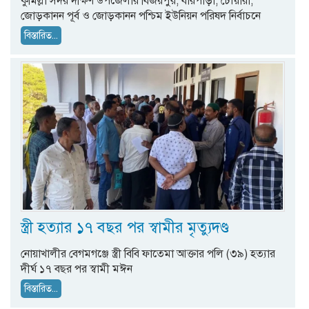
কুমিল্লা সদর দক্ষিণ উপজেলার বিজয়পুর, বারপাড়া, চৌয়ারা,
জোড়কানন পূর্ব ও জোড়কানন পশ্চিম ইউনিয়ন পরিষদ নির্বাচনে
বিস্তারিত...
স্ত্রী হত্যার ১৭ বছর পর স্বামীর মৃত্যুদণ্ড
নোয়াখালীর বেগমগঞ্জে স্ত্রী বিবি ফাতেমা আক্তার পলি (৩৯) হত্যার
দীর্ঘ ১৭ বছর পর স্বামী মঈন
বিস্তারিত...