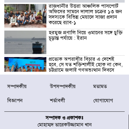
রাজধানীর উত্তরা আঞ্চলিক পাসপোর্ট
অফিসের সামনে দালাল চক্রের ১৩ জন
সদস্যকে বিভিন্ন মেয়াদে সাজা প্রদান
করেছে র‌্যাব-১
হরমুজ প্রণালি নিয়ে ওমানের সঙ্গে চুক্তি
চূড়ান্ত পর্যায়ে : ইরান
প্রত্যেক অপরাধীর বিচার এ দেশেই
হবে, সে যত শক্তিশালীই হোক না কেন,
চট্টগ্রামে জুলাই গণঅভ্যুত্থান দিবসে
প্রতিমন্ত্রী মীর হেলাল
আগামী ৫ দিন বৃষ্টির আভাস
সম্পাদকীয়
উপসম্পাদকীয়
মতামত
বিজ্ঞাপন
শর্তাবলী
যোগাযোগ
হাসিনার বক্তব্য প্রচারে ভারতের সমর্থন
নেই
সম্পাদক ও প্রকাশকঃ
মোহাম্মদ তারেকউজ্জামান খান