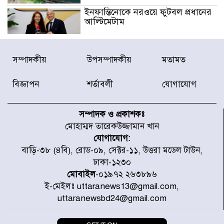
ইনফান্তিনোকে নরওয়ে ফুটবল প্রধানের
আল্টিমেটাম
দেশে ভারি বৃষ্টির সতর্কবার্তা, ১০
সম্পাদকীয়
উপসম্পাদকীয়
মতামত
জেলায় বন্যার পূর্বাভাস
বিজ্ঞাপন
শর্তাবলী
যোগাযোগ
৫৩ নং ওয়ার্ডের সড়কে নেমপ্লেট
স্থাপনের উদ্যোগ চান মিয়া ব্যাপারীর
সম্পাদক ও প্রকাশকঃ
মোহাম্মদ তারেকউজ্জামান খান
যোগাযোগ:
৭ জেলায় ঝোড়ো হাওয়াসহ বজ্রবৃষ্টির
বাড়ি-৩৮ (৪বি), রোড-০৯, সেক্টর-১১, উত্তরা মডেল টাউন,
শঙ্কা
ঢাকা-১২৩০
মোবাইল
-০১৯৭২ ২৬৩৮৯৬
ই-মেইলঃ uttaranews13@gmail.com,
বগুড়া ও সিলেটে সড়ক দুর্ঘটনায় নিহত
uttaranewsbd24@gmail.com
১৫