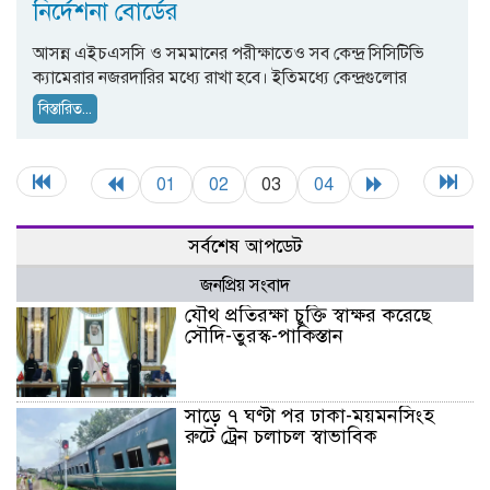
নির্দেশনা বোর্ডের
আসন্ন এইচএসসি ও সমমানের পরীক্ষাতেও সব কেন্দ্র সিসিটিভি
ক্যামেরার নজরদারির মধ্যে রাখা হবে। ইতিমধ্যে কেন্দ্রগুলোর
বিস্তারিত...
01
02
03
04
সর্বশেষ আপডেট
জনপ্রিয় সংবাদ
যৌথ প্রতিরক্ষা চুক্তি স্বাক্ষর করেছে
সৌদি-তুরস্ক-পাকিস্তান
সাড়ে ৭ ঘণ্টা পর ঢাকা-ময়মনসিংহ
রুটে ট্রেন চলাচল স্বাভাবিক