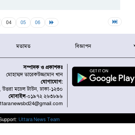
04
05
06
মতামত
বিজ্ঞাপন
সম্পাদক ও প্রকাশকঃ
মোহাম্মদ তারেকউজ্জামান খান
যোগাযোগ:
১, উত্তরা মডেল টাউন, ঢাকা-১২৩০
মোবাইল
-০১৯৭২ ২৬৩৮৯৬
uttaranewsbd24@gmail.com
l Support:
Uttara News Team