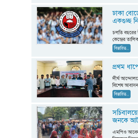
ঢাকা বোর্ড
একগুচ্ছ ন
চলতি বছরের উ
কেন্দ্রের তাল
বিস্তারিত...
প্রথম ধাপে
দীর্ঘ আন্দোলন
বিশেষ আবাসন ব
বিস্তারিত...
সচিবালয়ে
জনকে আ
এমপিও আবেদনে