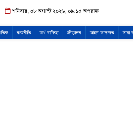
শনিবার, ০৮ অগাস্ট ২০২৬, ০৯:১৫ অপরাহ্ন
জাতিক
রাজনীতি
অর্থ-বাণিজ্য
ক্রীড়াঙ্গন
আইন-আদালত
সারা 