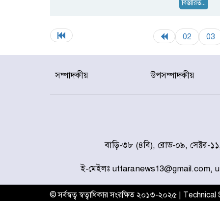
বিস্তারিত...
02
03
সম্পাদকীয়
উপসম্পাদকীয়
বাড়ি-৩৮ (৪বি), রোড-০৯, সেক্টর-১
ই-মেইলঃ uttaranews13@gmail.com, 
© সর্বস্বত্ব স্বত্বাধিকার সংরক্ষিত ২০১৩-২০২৫ | Technica