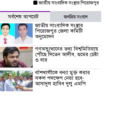
জাতীয় সাংবাদিক সংস্থার পিরোজপুর জেলা কমিটি অনুমোদন
সর্বশেষ আপডেট
জনপ্রিয় সংবাদ
জাতীয় সাংবাদিক সংস্থার
পিরোজপুর জেলা কমিটি
অনুমোদন
গণঅভ্যুত্থানের তথ্য বিশ্বমিডিয়ায়
পৌঁছে দিতেন আদীব, গুমের চেষ্টা
৩ বার
বাঁশখালীকে বন্যা মুক্ত করার
সকল পদক্ষেপ নেয়া হবে-
আসাদুল হাবিব দুলু এমপি
বিদ্যুৎ-জ্বালানি খাতে অস্থিরতা
তৈরির চেষ্টা করছে একটি চক্র :
প্রধানমন্ত্রী
টাইফুন ‘ডলফিনের’ আঘাতে
জাপানে ৫ আহত, চীনে বন্দর বন্ধ