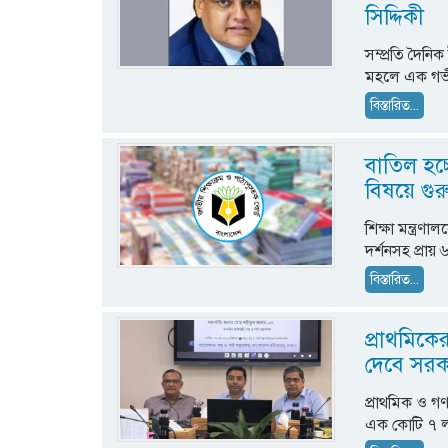
সিদ্দিকী
সম্প্রতি দৈনিক
মহলে এক গভী
বিস্তারিত...
বাতিল হচ্ছ
বিষয়ে গুরু
শিক্ষা মন্ত্র
দর্শনসহ প্রায় 
বিস্তারিত...
প্রাথমিকে
দেবে সর
প্রাথমিক ও গণশ
এক কোটি ৭ ল