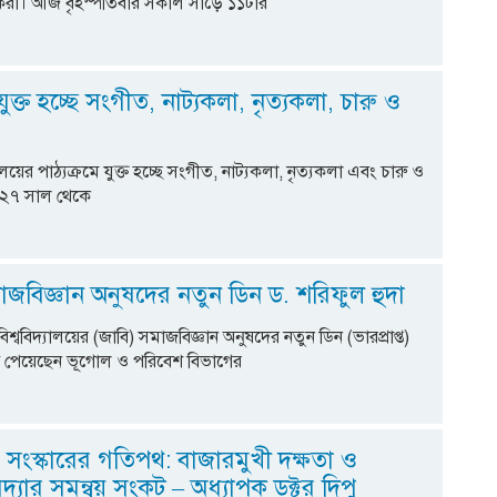
ষকরা। আজ বৃহস্পতিবার সকাল সাড়ে ১১টার
যুক্ত হচ্ছে সংগীত, নাট্যকলা, নৃত্যকলা, চারু ও
ালয়ের পাঠ্যক্রমে যুক্ত হচ্ছে সংগীত, নাট্যকলা, নৃত্যকলা এবং চারু ও
২৭ সাল থেকে
জবিজ্ঞান অনুষদের নতুন ডিন ড. শরিফুল হুদা
িশ্ববিদ্যালয়ের (জাবি) সমাজবিজ্ঞান অনুষদের নতুন ডিন (ভারপ্রাপ্ত)
গ পেয়েছেন ভূগোল ও পরিবেশ বিভাগের
ায় সংস্কারের গতিপথ: বাজারমুখী দক্ষতা ও
দ্যার সমন্বয় সংকট – অধ্যাপক ডক্টর দিপু