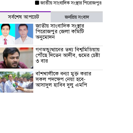
জাতীয় সাংবাদিক সংস্থার পিরোজপুর জেলা কমিটি অনুমোদ
সর্বশেষ আপডেট
জনপ্রিয় সংবাদ
জাতীয় সাংবাদিক সংস্থার
পিরোজপুর জেলা কমিটি
অনুমোদন
গণঅভ্যুত্থানের তথ্য বিশ্বমিডিয়ায়
পৌঁছে দিতেন আদীব, গুমের চেষ্টা
৩ বার
বাঁশখালীকে বন্যা মুক্ত করার
সকল পদক্ষেপ নেয়া হবে-
আসাদুল হাবিব দুলু এমপি
বিদ্যুৎ-জ্বালানি খাতে অস্থিরতা
তৈরির চেষ্টা করছে একটি চক্র :
প্রধানমন্ত্রী
টাইফুন ‘ডলফিনের’ আঘাতে
জাপানে ৫ আহত, চীনে বন্দর বন্ধ