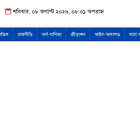
শনিবার, ০৮ অগাস্ট ২০২৬, ০৮:০১ অপরাহ্ন
জাতিক
রাজনীতি
অর্থ-বাণিজ্য
ক্রীড়াঙ্গন
আইন-আদালত
সারা 