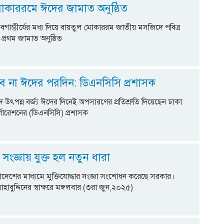
োকাররমে ঈদের জামাত অনুষ্ঠিত
াবগাম্ভীর্যের মধ্য দিয়ে বায়তুল মোকাররম জাতীয় মসজিদে পবিত্র
্রথম জামাত অনুষ্ঠিত
কবে না ঈদের পরদিন: ডিএনসিসি প্রশাসক
উৎপন্ন বর্জ্য ঈদের দিনেই অপসারণের প্রতিশ্রুতি দিয়েছেন ঢাকা
্পোরেশনের (ডিএনসিসি) প্রশাসক
ধা সংজ্ঞায় যুক্ত হল নতুন ধারা
্যাদেশের মাধ্যমে মুক্তিযোদ্ধার সংজ্ঞা সংশোধন করেছে সরকার।
 সাহাবুদ্দিনের স্বাক্ষরে মঙ্গলবার (৩রা জুন,২০২৫)