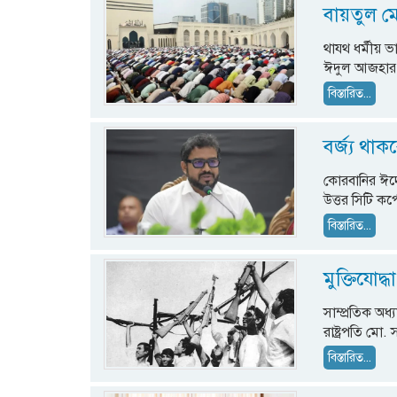
বায়তুল ম
থাযথ ধর্মীয় ভ
ঈদুল আজহার প
বিস্তারিত...
বর্জ্য থা
কোরবানির ঈদে 
উত্তর সিটি কর
বিস্তারিত...
মুক্তিযোদ্
সাম্প্রতিক অধ
রাষ্ট্রপতি মো.
বিস্তারিত...