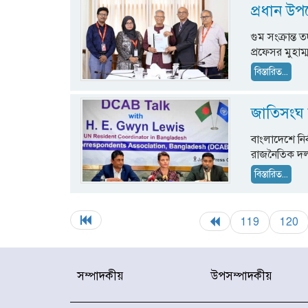
প্রধান উপ
গুম সংক্রান্ত 
প্রফেসর মুহা
বিস্তারিত...
জাতিসংঘ 
বাংলাদেশে নি
রাজনৈতিক দ
বিস্তারিত...
119
120
সম্পাদকীয়
উপসম্পাদকীয়