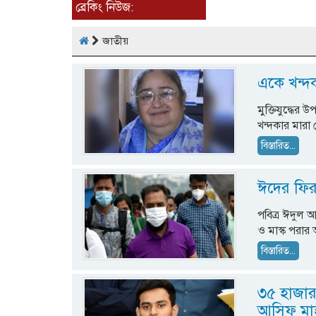
ব্রেকিং নিউজ:
জাতীয়
একে খন্দক
মুক্তিযুদ্ধের উ
খন্দকার মারা
বিস্তারিত...
ঈদের ফির
পবিত্র ঈদুল আজ
ও মাস্ক পরার
বিস্তারিত...
৩৫ হাজার 
আসিফ মা