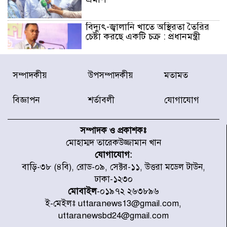
বিদ্যুৎ-জ্বালানি খাতে অস্থিরতা তৈরির
চেষ্টা করছে একটি চক্র : প্রধানমন্ত্রী
টাইফুন ‘ডলফিনের’ আঘাতে জাপানে
সম্পাদকীয়
উপসম্পাদকীয়
মতামত
৫ আহত, চীনে বন্দর বন্ধ
বিজ্ঞাপন
শর্তাবলী
যোগাযোগ
চিকিৎসা খাতে জিডিপির ৫ শতাংশ
বরাদ্দের ঘোষণা স্থানীয় সরকার মন্ত্রীর
সম্পাদক ও প্রকাশকঃ
মোহাম্মদ তারেকউজ্জামান খান
যোগাযোগ:
জুলাই জাদুঘর ঘুরে দেখলেন এনসিপি
বাড়ি-৩৮ (৪বি), রোড-০৯, সেক্টর-১১, উত্তরা মডেল টাউন,
নেতারা
ঢাকা-১২৩০
মোবাইল
-০১৯৭২ ২৬৩৮৯৬
ই-মেইলঃ uttaranews13@gmail.com,
যুক্তরাষ্ট্রে দাবানল নেভাতে গিয়ে
uttaranewsbd24@gmail.com
হেলিকপ্টার বিধ্বস্ত, নিহত ১