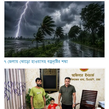
৭ জেলায় ঝোড়ো হাওয়াসহ বজ্রবৃষ্টির শঙ্কা