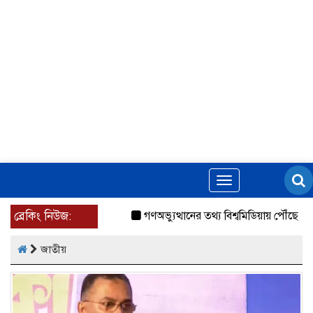
Toggle
navigation
ব্রেকিং নিউজ:
গণঅভ্যুত্থানের তথ্য বিশ্বমিডিয়ায় পৌঁছে দিতেন আ
জাতীয়