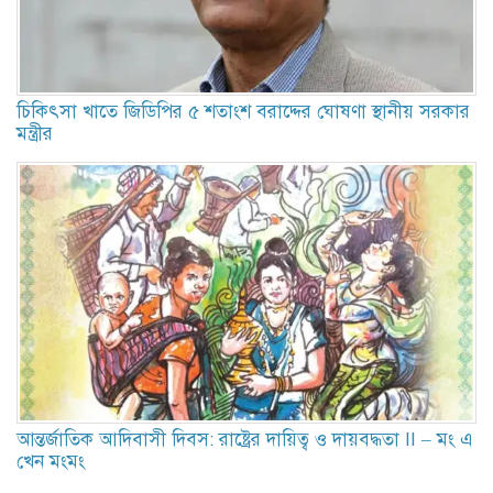
চিকিৎসা খাতে জিডিপির ৫ শতাংশ বরাদ্দের ঘোষণা স্থানীয় সরকার
মন্ত্রীর
আন্তর্জাতিক আদিবাসী দিবস: রাষ্ট্রের দায়িত্ব ও দায়বদ্ধতা II – মং এ
খেন মংমং