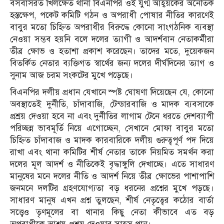
বসবাসরত খিলক্ষেত থানা বিএনপির ওই যুগ্ম আহ্বয়কের অনৈতিক
হস্তক্ষেপ, পকেট কমিটি গঠন ও অপরাধী পোষার নীতির কারণেই
বাবুর মতো চিহ্নিত অপরাধীর বিরুদ্ধে কোনো সাংগঠনিক ব্যবস্থা
নেওয়া সম্ভব হয়নি বলে দলের ত্যাগী ও আদর্শবান নেতাকর্মীরা
তীব্র ক্ষোভ ও হতাশা প্রকাশ করেছেন। তাদের মতে, দুয়েকজন
বিতর্কিত নেতার ব্যক্তিগত স্বার্থের জন্য দলের দীর্ঘদিনের ত্যাগ ও
সুনাম আজ চরম সংকটের মুখে পড়েছে।
​বিএনপির দলীয় প্রধান যেখানে স্পষ্ট ঘোষণা দিয়েছেন যে, কোনো
অবস্থাতেই দুর্নীতি, চাঁদাবাজি, টেন্ডারবাজি ও মাদক ব্যবসাকে
প্রশ্রয় দেওয়া হবে না এবং দুর্নীতির লাগাম টেনে ধরতে দেশব্যাপী
পরিচ্ছন্ন ভাবমূর্তি নিয়ে এগোচ্ছেন, সেখানে মোফা বাবুর মতো
চিহ্নিত চাঁদাবাজ ও মাদক কারবারিকে দলীয় গুরুত্বপূর্ণ পদ দিয়ে
রাখা এবং থানা কমিটির শীর্ষ নেতার তাকে নিয়মিত সমর্থন করা
দলের মূল আদর্শ ও নীতিকেই বৃদ্ধাঙ্গুলি দেখাচ্ছে। এতে সাধারণ
মানুষের মনে দলের নীতি ও আদর্শ নিয়ে তীব্র ক্ষোভের পাশাপাশি
জনমনে দলটির গ্রহণযোগ্যতা বড় ধরনের প্রশ্নের মুখে পড়ছে।
সাধারণ মানুষ এখন প্রশ্ন তুলছেন, শীর্ষ নেতৃত্বের কঠোর বার্তা
সত্ত্বেও তৃণমূলের বা থানার কিছু নেতা কীভাবে এত বড়