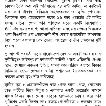
করেছিল ঢাকা মহানগর গোয়েন্দা পুলিশ (ডিবি)। কিন্তু তীব্র
চাঞ্চল্য তৈরি করা এই অভিযানের ২৪ ঘণ্টা কাটতে না কাটতেই
এক লাখ টাকার বিনিময়ে রহস্যজনকভাবে মুক্তি পেয়েছেন
খিলক্ষেত থানা স্বেচ্ছাসেবক দলের ৯৬ নম্বর ওয়ার্ডের এই কথিত
সদস্য সচিব। খোদ ডিবি পুলিশের মতো একটি বিশেষায়িত
ইউনিটের এমন প্রকাশ্য ‘টাকা-বাণিজ্য’ এবং এর পেছনে খিলক্ষেত
থানা বিএনপির এক প্রভাবশালী শীর্ষ নেতার রাজনৈতিক আশকারা
নিয়ে পুরো এলাকায় চরম ক্ষোভ, অসন্তোষ ও তীব্র চাঞ্চল্যের সৃষ্টি
হয়েছে।
৫ আগস্ট পরবর্তী নতুন বাংলাদেশে যেখানে একটি জনবান্ধব ও
দুর্নীতিমুক্ত আইনশৃঙ্খল রক্ষাকারী বাহিনী গড়ার প্রতিশ্রুতি দেওয়া
হচ্ছে, সেখানে একজন চিহ্নিত মাদক কারবারিকে এভাবে টাকার
বিনিময়ে ছেড়ে দেওয়ার ঘটনা প্রশাসনের নৈতিকতাকেই বড়
ধরনের প্রশ্নের মুখে দাঁড় করিয়েছে।
​স্থানীয় সূত্র ও প্রত্যক্ষদর্শীদের কাছ থেকে জানা গেছে, সোমবার
রাত আটটার দিকে নিকুঞ্জ-২ এলাকার একটি রেস্তোরাঁর সামনে
মাদক বিক্রির সময় মোফা বাবুকে হাতেনাতে গ্রেপ্তার করে ডিবি
পুলিশের একটি বিশেষ দল। অত্যন্ত গোপনীয়তা ও দক্ষতার সাথে