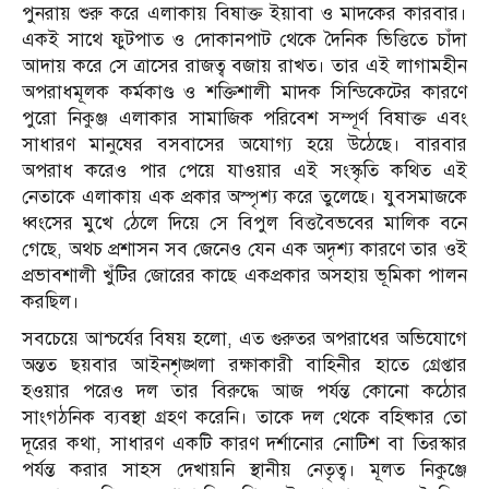
পুনরায় শুরু করে এলাকায় বিষাক্ত ইয়াবা ও মাদকের কারবার।
একই সাথে ফুটপাত ও দোকানপাট থেকে দৈনিক ভিত্তিতে চাঁদা
আদায় করে সে ত্রাসের রাজত্ব বজায় রাখত। তার এই লাগামহীন
অপরাধমূলক কর্মকাণ্ড ও শক্তিশালী মাদক সিন্ডিকেটের কারণে
পুরো নিকুঞ্জ এলাকার সামাজিক পরিবেশ সম্পূর্ণ বিষাক্ত এবং
সাধারণ মানুষের বসবাসের অযোগ্য হয়ে উঠেছে। বারবার
অপরাধ করেও পার পেয়ে যাওয়ার এই সংস্কৃতি কথিত এই
নেতাকে এলাকায় এক প্রকার অস্পৃশ্য করে তুলেছে। যুবসমাজকে
ধ্বংসের মুখে ঠেলে দিয়ে সে বিপুল বিত্তবৈভবের মালিক বনে
গেছে, অথচ প্রশাসন সব জেনেও যেন এক অদৃশ্য কারণে তার ওই
প্রভাবশালী খুঁটির জোরের কাছে একপ্রকার অসহায় ভূমিকা পালন
করছিল।
​সবচেয়ে আশ্চর্যের বিষয় হলো, এত গুরুতর অপরাধের অভিযোগে
অন্তত ছয়বার আইনশৃঙ্খলা রক্ষাকারী বাহিনীর হাতে গ্রেপ্তার
হওয়ার পরেও দল তার বিরুদ্ধে আজ পর্যন্ত কোনো কঠোর
সাংগঠনিক ব্যবস্থা গ্রহণ করেনি। তাকে দল থেকে বহিষ্কার তো
দূরের কথা, সাধারণ একটি কারণ দর্শানোর নোটিশ বা তিরস্কার
পর্যন্ত করার সাহস দেখায়নি স্থানীয় নেতৃত্ব। মূলত নিকুঞ্জে