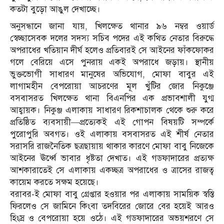
কতটা বুড়ো আঙুল দেখাচ্ছে।
​অনুসন্ধানে জানা যায়, খিলক্ষেত থানার ৯৬ নম্বর ওয়ার্ড
স্বেচ্ছাসেবক দলের সদস্য সচিব পদের এই কথিত নেতার বিরুদ্ধে
অপরাধের খতিয়ান দীর্ঘ হলেও প্রতিবারই সে আইনের ফাঁকফোকর
গলে বেরিয়ে এসে পুনরায় একই অপরাধে জড়ায়। স্থানীয়
ভুক্তভোগী সাধারণ মানুষের অভিযোগ, মোফা বাবুর এই
লাগামহীন বেপরোয়া আচরণের মূল খুঁটির জোর নিকুঞ্জে
বসবাসরত খিলক্ষেত থানা বিএনপির এক প্রভাবশালী যুগ্ম
আহ্বায়ক। নিকুঞ্জ এলাকায় সাধারণ রিকশাচালক থেকে শুরু করে
প্রতিষ্ঠিত ব্যবসায়ী—প্রত্যেকই এই গোপন বিষয়টি সম্পর্কে
পুরোপুরি অবগত। ওই এলাকায় বসবাসরত এই শীর্ষ নেতার
সরাসরি রাজনৈতিক ছত্রছায়ায় থাকার কারণে মোফা বাবু নিজেকে
আইনের ঊর্ধ্বে ভাবার ধৃষ্টতা দেখাত। এই গডফাদারের প্রত্যক্ষ
আশকারাতেই সে এলাকায় একচ্ছত্র অপরাধের ও ত্রাসের রাজত্ব
কায়েম করতে সক্ষম হয়েছে।
​বরাবর-ই মোফা বাবু গ্রেপ্তার হওয়ার পর এলাকায় সাময়িক স্বস্তি
ফিরলেও সে জামিনে কিংবা তদবিরের জোরে বের হয়েই আরও
হিংস্র ও বেপরোয়া হয়ে ওঠে। এই গডফাদারের অভয়শরণে সে