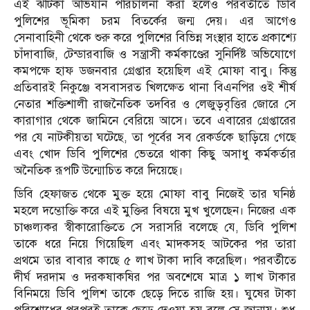
এই ঝটিকা অভিযান পরিচালনা করা হলেও পরবর্তীতে ডিবি
পুলিশের ভূমিকা চরম বিতর্কের জন্ম দেয়। এর আগেও
সেনাবাহিনী থেকে শুরু করে পুলিশের বিভিন্ন সংস্থার হাতে প্রকাশ্যে
চাঁদাবাজি, টেন্ডারবাজি ও সন্ত্রাসী কর্মকাণ্ডের সুনির্দিষ্ট অভিযোগে
কমপক্ষে হাফ ডজনবার গ্রেপ্তার হয়েছিল এই মোফা বাবু। কিন্তু
প্রতিবারই নিকুঞ্জে বসবাসরত খিলক্ষেত থানা বিএনপির ওই শীর্ষ
নেতার শক্তিশালী রাজনৈতিক তদবির ও লেজুড়বৃত্তির জোরে সে
কারাগার থেকে জামিনে বেরিয়ে আসে। তবে এবারের গ্রেপ্তারের
পর যে নাটকীয়তা ঘটেছে, তা পূর্বের সব রেকর্ডকে ছাড়িয়ে গেছে
এবং খোদ ডিবি পুলিশের ভেতরে থাকা কিছু অসাধু কর্মকর্তার
অনৈতিক রূপটি উন্মোচিত করে দিয়েছে।
​ডিবি হেফাজত থেকে মুক্ত হয়ে মোফা বাবু নিজেই তার ঘনিষ্ঠ
মহলে দম্ভোক্তি করে এই মুক্তির বিষয়ে মুখ খুলেছেন। নিজের এক
চাঞ্চল্যকর স্বীকারোক্তিতে সে সরাসরি বলেছে যে, ডিবি পুলিশ
তাকে ধরে নিয়ে গিয়েছিল এবং মাদকসহ আটকের পর তারা
প্রথমে তার বাবার কাছে ৫ লাখ টাকা দাবি করেছিল। পরবর্তীতে
দীর্ঘ দরদাম ও দরকষাকষির পর অবশেষে মাত্র ১ লাখ টাকার
বিনিময়ে ডিবি পুলিশ তাকে ছেড়ে দিতে রাজি হয়। ঘুষের টাকা