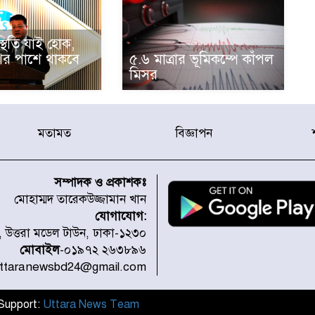
স্থিতি যাই হোক,
ের পাশে থাকবে
৫.৬ মাত্রার ভূমিকম্পে কাঁপল
মিসর
মতামত
বিজ্ঞাপন
সম্পাদক ও প্রকাশকঃ
মোহাম্মদ তারেকউজ্জামান খান
যোগাযোগ:
১, উত্তরা মডেল টাউন, ঢাকা-১২৩০
মোবাইল
-০১৯৭২ ২৬৩৮৯৬
uttaranewsbd24@gmail.com
l Support:
Uttara News Team