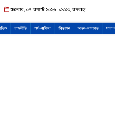
শুক্রবার, ০৭ অগাস্ট ২০২৬, ০৯:৫২ অপরাহ্ন
জাতিক
রাজনীতি
অর্থ-বাণিজ্য
ক্রীড়াঙ্গন
আইন-আদালত
সারা 