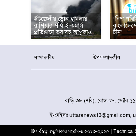
ইউক্রেনীয় ড্রোন হামলায়
‘বিশ্ব পরি
রাশিয়ার শীর্ষ ই-কমার্স
বাংলাদেশ
প্রতিষ্ঠানে ভয়াবহ অগ্নিকাণ্ড
চীন’
সম্পাদকীয়
উপসম্পাদকীয়
বাড়ি-৩৮ (৪বি), রোড-০৯, সেক্টর-১
ই-মেইলঃ uttaranews13@gmail.com, 
© সর্বস্বত্ব স্বত্বাধিকার সংরক্ষিত ২০১৩-২০২৫ | Technica