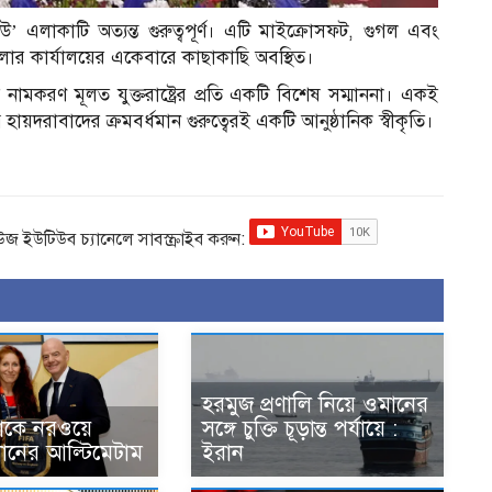
িউ’ এলাকাটি অত্যন্ত গুরুত্বপূর্ণ। এটি মাইক্রোসফট, গুগল এবং
্ঠানগুলোর কার্যালয়ের একেবারে কাছাকাছি অবস্থিত।
ামকরণ মূলত যুক্তরাষ্ট্রের প্রতি একটি বিশেষ সম্মাননা। একই
েত্রে হায়দরাবাদের ক্রমবর্ধমান গুরুত্বেরই একটি আনুষ্ঠানিক স্বীকৃতি।
িউজ ইউটিউব চ্যানেলে সাবস্ক্রাইব করুন:
হরমুজ প্রণালি নিয়ে ওমানের
োকে নরওয়ে
সঙ্গে চুক্তি চূড়ান্ত পর্যায়ে :
ধানের আল্টিমেটাম
ইরান