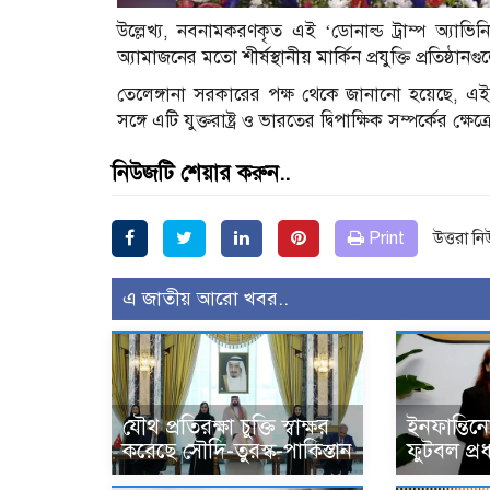
উল্লেখ্য, নবনামকরণকৃত এই ‘ডোনাল্ড ট্রাম্প অ্যাভিন
অ্যামাজনের মতো শীর্ষস্থানীয় মার্কিন প্রযুক্তি প্রতিষ
তেলেঙ্গানা সরকারের পক্ষ থেকে জানানো হয়েছে, এই ন
সঙ্গে এটি যুক্তরাষ্ট্র ও ভারতের দ্বিপাক্ষিক সম্পর্কের ক্ষ
নিউজটি শেয়ার করুন..
Print
উত্তরা ন
এ জাতীয় আরো খবর..
যৌথ প্রতিরক্ষা চুক্তি স্বাক্ষর
ইনফান্তিন
করেছে সৌদি-তুরস্ক-পাকিস্তান
ফুটবল প্র