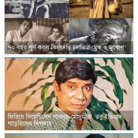
৭০ বছর পূর্ণ করল কিংবদন্তি চলচ্চিত্র ‘মুখ ও মুখোশ’
ফিরিয়ে দিয়েছিলেন শাবনূর-মৌসুমীরা, তবু ইতিহাস
গড়েছিলেন দিলদার