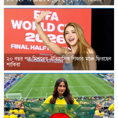
২০ বছর পর মিশরের ঐতিহাসিক গিজার মঞ্চে ফিরছেন
শাকিরা