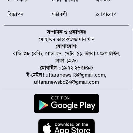
অফিসের সামনে দালাল চক্রের ১৩ জন
সদস্যকে বিভিন্ন মেয়াদে সাজা প্রদান
করেছে র‌্যাব-১
বিজ্ঞাপন
শর্তাবলী
যোগাযোগ
হরমুজ প্রণালি নিয়ে ওমানের সঙ্গে চুক্তি
চূড়ান্ত পর্যায়ে : ইরান
সম্পাদক ও প্রকাশকঃ
মোহাম্মদ তারেকউজ্জামান খান
যোগাযোগ:
প্রত্যেক অপরাধীর বিচার এ দেশেই
বাড়ি-৩৮ (৪বি), রোড-০৯, সেক্টর-১১, উত্তরা মডেল টাউন,
হবে, সে যত শক্তিশালীই হোক না কেন,
ঢাকা-১২৩০
চট্টগ্রামে জুলাই গণঅভ্যুত্থান দিবসে
প্রতিমন্ত্রী মীর হেলাল
মোবাইল
-০১৯৭২ ২৬৩৮৯৬
ই-মেইলঃ uttaranews13@gmail.com,
আগামী ৫ দিন বৃষ্টির আভাস
uttaranewsbd24@gmail.com
হাসিনার বক্তব্য প্রচারে ভারতের সমর্থন
নেই
জুলাই গণঅভ্যুত্থানে আহত যোদ্ধা