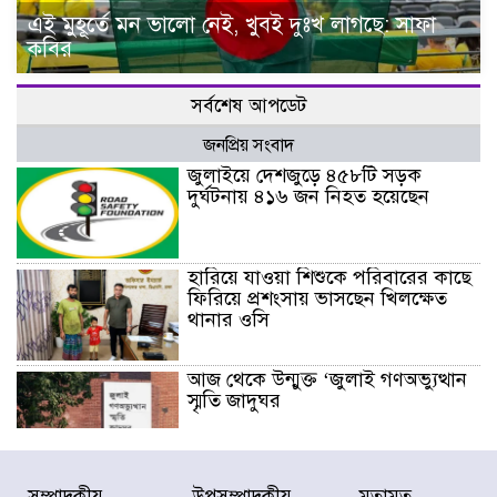
এই মুহূর্তে মন ভালো নেই, খুবই দুঃখ লাগছে: সাফা
কবির
সর্বশেষ আপডেট
জনপ্রিয় সংবাদ
জুলাইয়ে দেশজুড়ে ৪৫৮টি সড়ক
দুর্ঘটনায় ৪১৬ জন নিহত হয়েছেন
হারিয়ে যাওয়া শিশুকে পরিবারের কাছে
ফিরিয়ে প্রশংসায় ভাসছেন খিলক্ষেত
থানার ওসি
আজ থেকে উন্মুক্ত ‘জুলাই গণঅভ্যুত্থান
স্মৃতি জাদুঘর
রাজধানীর উত্তরা আঞ্চলিক পাসপোর্ট
সম্পাদকীয়
উপসম্পাদকীয়
মতামত