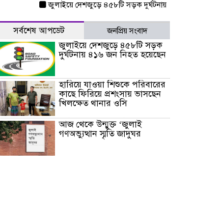
জুলাইয়ে দেশজুড়ে ৪৫৮টি সড়ক দুর্ঘটনায় ৪১৬ জন নিহত হয়েছেন
সর্বশেষ আপডেট
জনপ্রিয় সংবাদ
জুলাইয়ে দেশজুড়ে ৪৫৮টি সড়ক
দুর্ঘটনায় ৪১৬ জন নিহত হয়েছেন
হারিয়ে যাওয়া শিশুকে পরিবারের
কাছে ফিরিয়ে প্রশংসায় ভাসছেন
খিলক্ষেত থানার ওসি
আজ থেকে উন্মুক্ত ‘জুলাই
গণঅভ্যুত্থান স্মৃতি জাদুঘর
রাজধানীর উত্তরা আঞ্চলিক
পাসপোর্ট অফিসের সামনে দালাল
চক্রের ১৩ জন সদস্যকে বিভিন্ন
মেয়াদে সাজা প্রদান করেছে
‌্যাব-১
হরমুজ প্রণালি নিয়ে ওমানের সঙ্গে