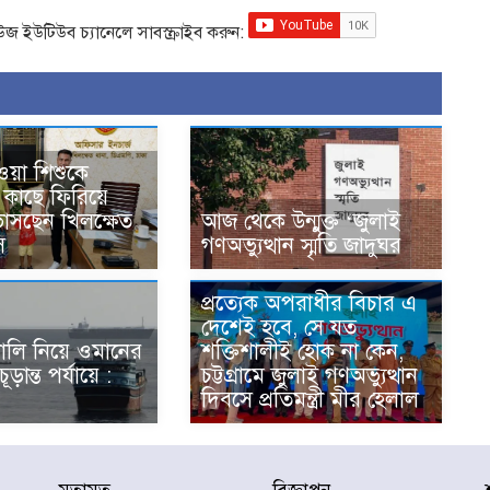
িউজ ইউটিউব চ্যানেলে সাবস্ক্রাইব করুন:
ওয়া শিশুকে
কাছে ফিরিয়ে
 ভাসছেন খিলক্ষেত
আজ থেকে উন্মুক্ত ‘জুলাই
ি
গণঅভ্যুত্থান স্মৃতি জাদুঘর
প্রত্যেক অপরাধীর বিচার এ
দেশেই হবে, সে যত
ণালি নিয়ে ওমানের
শক্তিশালীই হোক না কেন,
চূড়ান্ত পর্যায়ে :
চট্টগ্রামে জুলাই গণঅভ্যুত্থান
দিবসে প্রতিমন্ত্রী মীর হেলাল