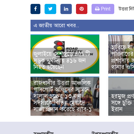
Print
উত্তরা ন
এ জাতীয় আরো খবর..
হারিয়ে যা
জুলাইয়ে দেশজুড়ে ৪৫৮টি
পরিবারের 
সড়ক দুর্ঘটনায় ৪১৬ জন
প্রশংসায়
নিহত হয়েছেন
থানার ওস
রাজধানীর উত্তরা আঞ্চলিক
পাসপোর্ট অফিসের সামনে
দালাল চক্রের ১৩ জন
হরমুজ প্র
সদস্যকে বিভিন্ন মেয়াদে
সঙ্গে চুক্তি 
সাজা প্রদান করেছে র‌্যাব-১
ইরান