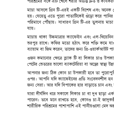
পরিশ্রমের সঙ্গে এটি খেলে শরীর অত্যন্ত দ্রুত ও কার্য
মাচা আসলে গ্রিন টি-এরই একটি বিশেষ এবং অনেক বে
হয়। যেহেতু এতে পুরো পাতাটিকেই গুঁড়ো করে পানির স
পরিমাণে পৌঁছায়। সাধারণ গ্রিন টি-এর তুলনায় মাচা 
যায়।
মাচায় থাকা উচ্চমাত্রার ক্যাফেইন এবং এল-থিয়েনিন
ভরপুর রাখে। কফির মতো হঠাৎ করে শক্তি কমে যা
ব্যায়াম বা জিম করেন, তাদের জন্য প্রি-ওয়ার্কআউট পান
ওজন কমানোর ক্ষেত্রে ব্ল্যাক টি বা লিকার চাও উপ
পেটের ভেতরের ভালো ব্যাকটেরিয়া বা অন্ত্রের স্বান্থ্য 
আপনার জন্য ঠিক কোন চা উপকারী হবে তা পুরোপুরি ন
ওপর। আপনি যদি ক্যাফেইনের প্রতি সংবেদনশীল হন এ
জন্য সেরা। আর যদি বিপাকের হার বাড়াতে চান এবং 
যারা দীর্ঘদিন ধরে সকালে লিকার চা বা দুধ ছাড়া একট
পারেন। তবে মনে রাখতে হবে, কোনও চা-ই জাদুকরী
শারীরিক পরিশ্রমের পাশাপাশি এই পানীয়গুলো মেদ ঝর