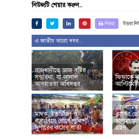
নিউজটি শেয়ার করুন..
Print
উত্তরা ন
এ জাতীয় আরো খবর..
রাজধানীতে আজ বৃষ্টির
সম্ভাবনা, যা জানাল
ফিফাকে নথ
আবহাওয়া অধিদপ্তর
আল্টিমেট
ডায়নামিক 
মাদক, ইভটিজিং ও
ক্লাবের প্
বাল্যবিয়ে রোধে পুলিশ
সালমা আদ
সুপারের কঠোর বার্তা
গ্রহণ