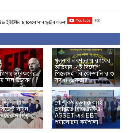
িউজ ইউটিউব চ্যানেলে সাবস্ক্রাইব করুন:
খুলনার লবণচরায় র‍্যাবের
অভিযান: দুই বিদেশি
িপত্র সংরক্ষণের
পিস্তলসহ ‘বি কোম্পানি’র ৩
াম দিল উয়েফা
সদস্য গ্রেফতার
সিটি লায়ন্স
পোশাকখাতের টেকসই
রেসিডেন্ট লায়ন
প্রবৃদ্ধিতে বিজিএমইএ-
িলের দায়িত্ব
ASSET-এর EBT
পর্যালোচনা কর্মশালা