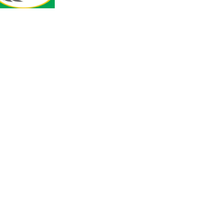
হারিয়ে যাওয়া শিশুকে পরিবারের
কাছে ফিরিয়ে প্রশংসায় ভাসছেন
খিলক্ষেত থানার ওসি
আজ থেকে উন্মুক্ত ‘জুলাই
গণঅভ্যুত্থান স্মৃতি জাদুঘর
রাজধানীর উত্তরা আঞ্চলিক
পাসপোর্ট অফিসের সামনে দালাল
চক্রের ১৩ জন সদস্যকে বিভিন্ন
মেয়াদে সাজা প্রদান করেছে
‌্যাব-১
হরমুজ প্রণালি নিয়ে ওমানের সঙ্গে
চুক্তি চূড়ান্ত পর্যায়ে : ইরান
প্রত্যেক অপরাধীর বিচার এ
দেশেই হবে, সে যত শক্তিশালীই
হোক না কেন, চট্টগ্রামে জুলাই
গণঅভ্যুত্থান দিবসে প্রতিমন্ত্রী মীর