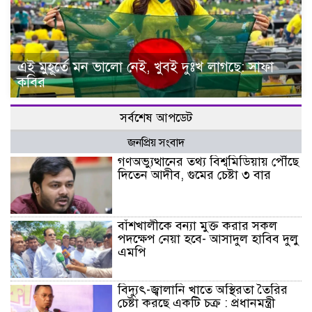
এই মুহূর্তে মন ভালো নেই, খুবই দুঃখ লাগছে: সাফা
কবির
সর্বশেষ আপডেট
জনপ্রিয় সংবাদ
গণঅভ্যুত্থানের তথ্য বিশ্বমিডিয়ায় পৌঁছে
দিতেন আদীব, গুমের চেষ্টা ৩ বার
বাঁশখালীকে বন্যা মুক্ত করার সকল
পদক্ষেপ নেয়া হবে- আসাদুল হাবিব দুলু
এমপি
বিদ্যুৎ-জ্বালানি খাতে অস্থিরতা তৈরির
চেষ্টা করছে একটি চক্র : প্রধানমন্ত্রী