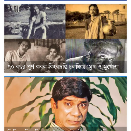
৭০ বছর পূর্ণ করল কিংবদন্তি চলচ্চিত্র ‘মুখ ও মুখোশ’