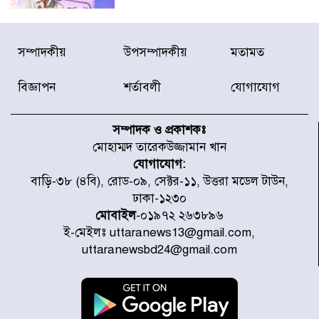
টাইফুন ‘ডলফিনের’ আঘাতে জাপানে
সম্পাদকীয়
উপসম্পাদকীয়
মতামত
৫ আহত, চীনে বন্দর বন্ধ
বিজ্ঞাপন
শর্তাবলী
যোগাযোগ
চিকিৎসা খাতে জিডিপির ৫ শতাংশ
বরাদ্দের ঘোষণা স্থানীয় সরকার মন্ত্রীর
সম্পাদক ও প্রকাশকঃ
মোহাম্মদ তারেকউজ্জামান খান
যোগাযোগ:
জুলাই জাদুঘর ঘুরে দেখলেন এনসিপি
বাড়ি-৩৮ (৪বি), রোড-০৯, সেক্টর-১১, উত্তরা মডেল টাউন,
নেতারা
ঢাকা-১২৩০
মোবাইল
-০১৯৭২ ২৬৩৮৯৬
ই-মেইলঃ uttaranews13@gmail.com,
যুক্তরাষ্ট্রে দাবানল নেভাতে গিয়ে
uttaranewsbd24@gmail.com
হেলিকপ্টার বিধ্বস্ত, নিহত ১
মজুদদারের সর্বোচ্চ শাস্তি মৃত্যুদণ্ড, তাই
ভেবে মজুদ করবেন : আইনমন্ত্রী