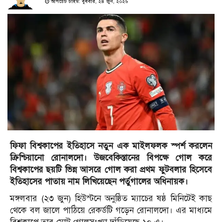
আপডেট টাইম: বুধবার, ২৪ জুন, ২০২৬
ফিফা বিশ্বকাপের ইতিহাসে নতুন এক মাইলফলক স্পর্শ করলেন
ক্রিশ্চিয়ানো রোনালদো। উজবেকিস্তানের বিপক্ষে গোল করে
বিশ্বকাপের ছয়টি ভিন্ন আসরে গোল করা প্রথম ফুটবলার হিসেবে
ইতিহাসের পাতায় নাম লিখিয়েছেন পর্তুগালের অধিনায়ক।
মঙ্গলবার (২৩ জুন) হিউস্টনে অনুষ্ঠিত ম্যাচের ষষ্ঠ মিনিটেই কাছ
থেকে বল জালে পাঠিয়ে রেকর্ডটি গড়েন রোনালদো। এর মাধ্যমে