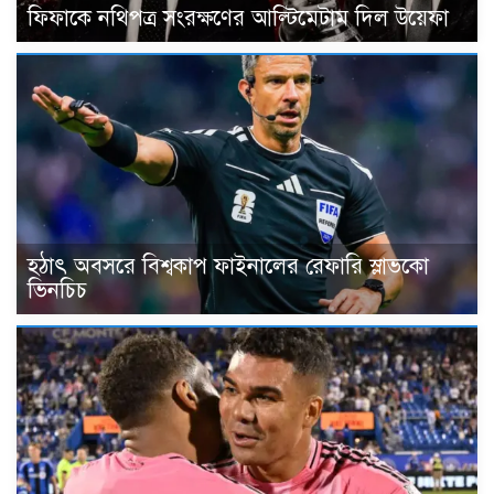
ফিফাকে নথিপত্র সংরক্ষণের আল্টিমেটাম দিল উয়েফা
হঠাৎ অবসরে বিশ্বকাপ ফাইনালের রেফারি স্লাভকো
ভিনচিচ