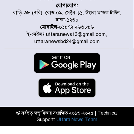
যোগাযোগ:
ডিএমপির অভিযানে ২৪ ঘণ্টায় গ্রেপ্তার
বাড়ি-৩৮ (৪বি), রোড-০৯, সেক্টর-১১, উত্তরা মডেল টাউন,
৫০৪, উদ্ধার মাদক-অস্ত্র
ঢাকা-১২৩০
মোবাইল
-০১৯৭২ ২৬৩৮৯৬
ই-মেইলঃ uttaranews13@gmail.com,
সন্দ্বীপের চরে বিপদে পড়া কচ্ছপ উদ্ধার
uttaranewsbd24@gmail.com
সাগরে অবমুক্ত
মাতারবাড়ী পৌঁছে নির্ধারিত কর্মসূচিতে
যোগ দিয়েছেন প্রধানমন্ত্রী
জাতীয় সাংবাদিক সংস্থার পিরোজপুর
জেলা কমিটি অনুমোদন
© সর্বস্বত্ব স্বত্বাধিকার সংরক্ষিত ২০১৩-২০২৫ | Technical
Support:
Uttara News Team
গণঅভ্যুত্থানের তথ্য বিশ্বমিডিয়ায় পৌঁছে
দিতেন আদীব, গুমের চেষ্টা ৩ বার