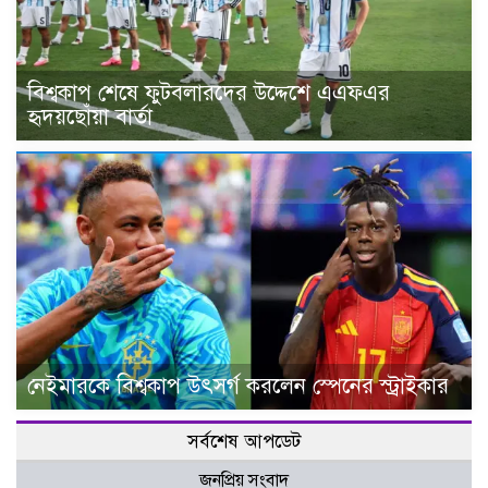
বিশ্বকাপ শেষে ফুটবলারদের উদ্দেশে এএফএর
হৃদয়ছোঁয়া বার্তা
নেইমারকে বিশ্বকাপ উৎসর্গ করলেন স্পেনের স্ট্রাইকার
সর্বশেষ আপডেট
জনপ্রিয় সংবাদ