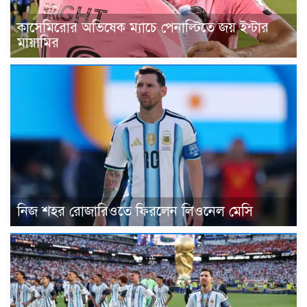
কাসেমিরোর অভিষেক ম্যাচে পেনাল্টিতে জয় ইন্টার
মায়ামির
নিজ শহর রোজারিওতে ফিরলেন লিওনেল মেসি