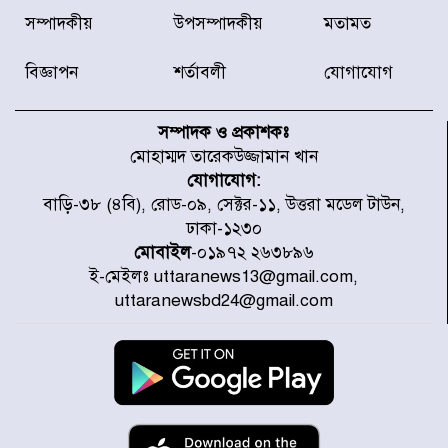
রাজধানীর উত্তরা আঞ্চলিক পাসপোর্ট
সম্পাদকীয়
উপসম্পাদকীয়
মতামত
অফিসের সামনে দালাল চক্রের ১৩ জন
সদস্যকে বিভিন্ন মেয়াদে সাজা প্রদান
করেছে র‌্যাব-১
বিজ্ঞাপন
শর্তাবলী
যোগাযোগ
হরমুজ প্রণালি নিয়ে ওমানের সঙ্গে চুক্তি
চূড়ান্ত পর্যায়ে : ইরান
সম্পাদক ও প্রকাশকঃ
মোহাম্মদ তারেকউজ্জামান খান
যোগাযোগ:
প্রত্যেক অপরাধীর বিচার এ দেশেই
বাড়ি-৩৮ (৪বি), রোড-০৯, সেক্টর-১১, উত্তরা মডেল টাউন,
হবে, সে যত শক্তিশালীই হোক না কেন,
ঢাকা-১২৩০
চট্টগ্রামে জুলাই গণঅভ্যুত্থান দিবসে
প্রতিমন্ত্রী মীর হেলাল
মোবাইল
-০১৯৭২ ২৬৩৮৯৬
ই-মেইলঃ uttaranews13@gmail.com,
আগামী ৫ দিন বৃষ্টির আভাস
uttaranewsbd24@gmail.com
হাসিনার বক্তব্য প্রচারে ভারতের সমর্থন
নেই