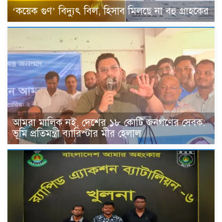
‘কয়েক গুণ’ বিদ্যুৎ বিল, হিসাব মিলছে না বহু গ্রাহকের
আমরা মালিক নই, দেশের ১৮ কোটি জনগণের সেবক:
ভূমি প্রতিমন্ত্রী ব্যারিস্টার মীর হেলাল