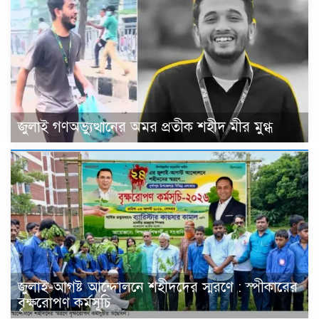
জুলাই গণঅভ্যুত্থানের অমর প্রতীক শহীদ মীর মুগ্ধ
জুলাই-আগষ্ট আন্দোলনে শহীদদের স্মরণে : স্পীকারের
বৃক্ষরোপণ কর্মসূচি