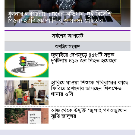
খুলনার লবণচরায় র‍্যাবের অভিযান: দুই বিদেশি
পিস্তলসহ ‘বি কোম্পানি’র ৩ সদস্য গ্রেফতার
সর্বশেষ আপডেট
জনপ্রিয় সংবাদ
জুলাইয়ে দেশজুড়ে ৪৫৮টি সড়ক
দুর্ঘটনায় ৪১৬ জন নিহত হয়েছেন
হারিয়ে যাওয়া শিশুকে পরিবারের কাছে
ফিরিয়ে প্রশংসায় ভাসছেন খিলক্ষেত
থানার ওসি
আজ থেকে উন্মুক্ত ‘জুলাই গণঅভ্যুত্থান
স্মৃতি জাদুঘর