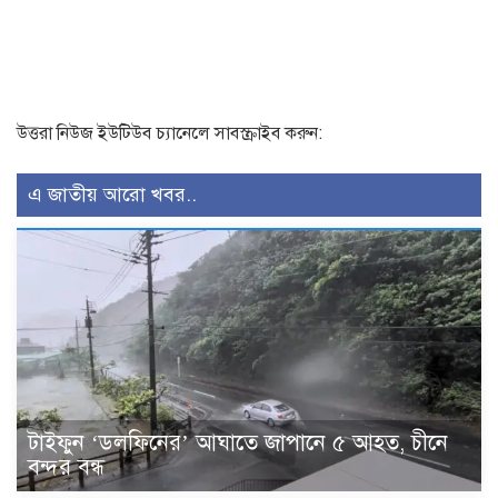
উত্তরা নিউজ ইউটিউব চ্যানেলে সাবস্ক্রাইব করুন:
এ জাতীয় আরো খবর..
টাইফুন ‘ডলফিনের’ আঘাতে জাপানে ৫ আহত, চীনে
বন্দর বন্ধ