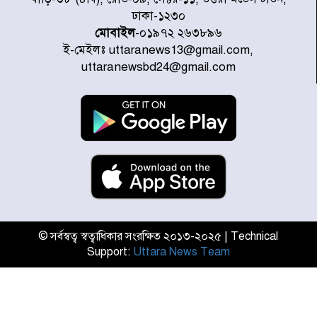
উদ্যোগে উত্তরা ১৩ নং সেক্টর-এ
ঢাকা-১২৩০
পরিষ্কার-পরিচ্ছন্নতা অভিযান
মোবাইল
-০১৯৭২ ২৬৩৮৯৬
ই-মেইলঃ uttaranews13@gmail.com,
ডিএমপির অভিযানে ২৪ ঘণ্টায় গ্রেপ্তার
uttaranewsbd24@gmail.com
৫০৪, উদ্ধার মাদক-অস্ত্র
সন্দ্বীপের চরে বিপদে পড়া কচ্ছপ উদ্ধার
সাগরে অবমুক্ত
মাতারবাড়ী পৌঁছে নির্ধারিত কর্মসূচিতে
যোগ দিয়েছেন প্রধানমন্ত্রী
© সর্বস্বত্ব স্বত্বাধিকার সংরক্ষিত ২০১৩-২০২৫ | Technical
Support:
Uttara News Team
জাতীয় সাংবাদিক সংস্থার পিরোজপুর
জেলা কমিটি অনুমোদন