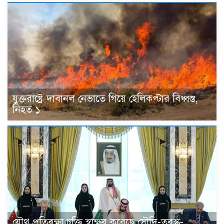
যুক্তরাষ্ট্রে দাবানল নেভাতে গিয়ে হেলিকপ্টার বিধ্বস্ত,
নিহত ১
যৌথ প্রতিরক্ষা চুক্তি স্বাক্ষর করেছে সৌদি-তুরস্ক-