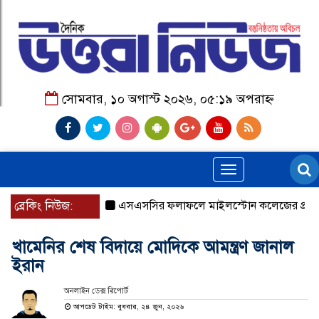
সোমবার, ১০ অগাস্ট ২০২৬, ০৫:১৯ অপরাহ্ন
Toggle
navigation
ব্রেকিং নিউজ:
এসএসসির ফলাফলে মাইলস্টোন কলেজের প্রশংসনীয়
খামেনির শেষ বিদায়ে মোদিকে আমন্ত্রণ জানাল
ইরান
অনলাইন ডেক্স রিপোর্ট
আপডেট টাইম: বুধবার, ২৪ জুন, ২০২৬