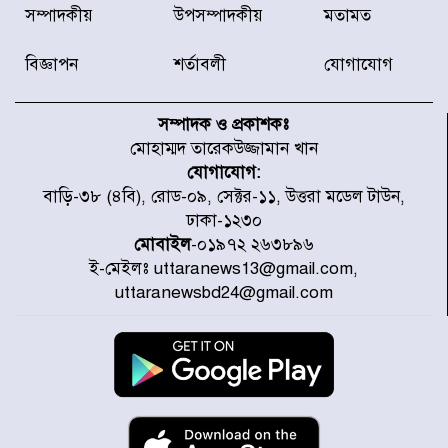
বিদ্যুৎ-জ্বালানি খাতে অস্থিরতা তৈরির
সম্পাদকীয়
উপসম্পাদকীয়
মতামত
চেষ্টা করছে একটি চক্র : প্রধানমন্ত্রী
বিজ্ঞাপন
শর্তাবলী
যোগাযোগ
টাইফুন ‘ডলফিনের’ আঘাতে জাপানে
৫ আহত, চীনে বন্দর বন্ধ
সম্পাদক ও প্রকাশকঃ
মোহাম্মদ তারেকউজ্জামান খান
যোগাযোগ:
চিকিৎসা খাতে জিডিপির ৫ শতাংশ
বাড়ি-৩৮ (৪বি), রোড-০৯, সেক্টর-১১, উত্তরা মডেল টাউন,
বরাদ্দের ঘোষণা স্থানীয় সরকার মন্ত্রীর
ঢাকা-১২৩০
মোবাইল
-০১৯৭২ ২৬৩৮৯৬
ই-মেইলঃ uttaranews13@gmail.com,
জুলাই জাদুঘর ঘুরে দেখলেন এনসিপি
uttaranewsbd24@gmail.com
নেতারা
যুক্তরাষ্ট্রে দাবানল নেভাতে গিয়ে
হেলিকপ্টার বিধ্বস্ত, নিহত ১