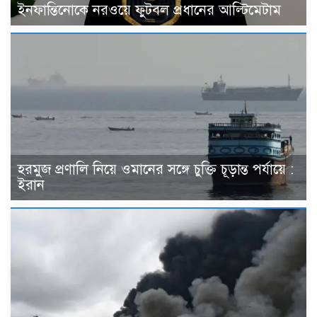
ইনফান্তিনোকে নরওয়ে ফুটবল প্রধানের আল্টিমেটাম
হরমুজ প্রণালি নিয়ে ওমানের সঙ্গে চুক্তি চূড়ান্ত পর্যায়ে :
ইরান