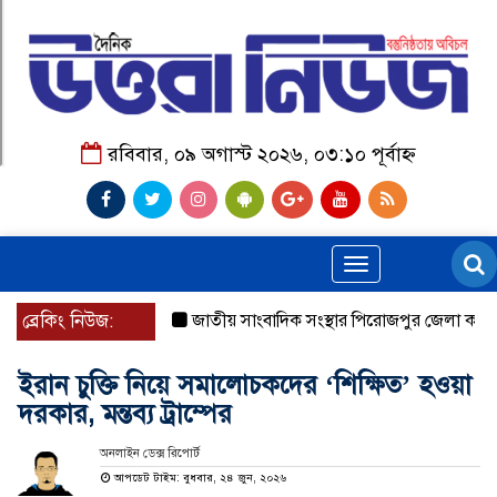
রবিবার, ০৯ অগাস্ট ২০২৬, ০৩:১০ পূর্বাহ্ন
Toggle
navigation
ব্রেকিং নিউজ:
জাতীয় সাংবাদিক সংস্থার পিরোজপুর জেলা কমিটি অ
ইরান চুক্তি নিয়ে সমালোচকদের ‘শিক্ষিত’ হওয়া
দরকার, মন্তব্য ট্রাম্পের
অনলাইন ডেক্স রিপোর্ট
আপডেট টাইম: বুধবার, ২৪ জুন, ২০২৬