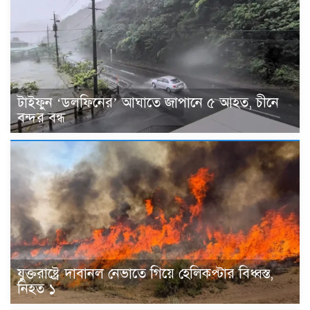
টাইফুন ‘ডলফিনের’ আঘাতে জাপানে ৫ আহত, চীনে
বন্দর বন্ধ
যুক্তরাষ্ট্রে দাবানল নেভাতে গিয়ে হেলিকপ্টার বিধ্বস্ত,
নিহত ১