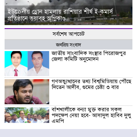
ইউক্রেনীয় ড্রোন হামলায় রাশিয়ার শীর্ষ ই-কমার্স
প্রতিষ্ঠানে ভয়াবহ অগ্নিকাণ্ড
সর্বশেষ আপডেট
জনপ্রিয় সংবাদ
জাতীয় সাংবাদিক সংস্থার পিরোজপুর
জেলা কমিটি অনুমোদন
গণঅভ্যুত্থানের তথ্য বিশ্বমিডিয়ায় পৌঁছে
দিতেন আদীব, গুমের চেষ্টা ৩ বার
বাঁশখালীকে বন্যা মুক্ত করার সকল
পদক্ষেপ নেয়া হবে- আসাদুল হাবিব দুলু
এমপি