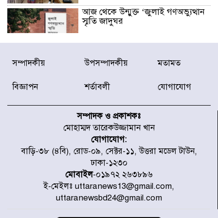
আজ থেকে উন্মুক্ত ‘জুলাই গণঅভ্যুত্থান
স্মৃতি জাদুঘর
রাজধানীর উত্তরা আঞ্চলিক পাসপোর্ট
সম্পাদকীয়
উপসম্পাদকীয়
মতামত
অফিসের সামনে দালাল চক্রের ১৩ জন
সদস্যকে বিভিন্ন মেয়াদে সাজা প্রদান
করেছে র‌্যাব-১
বিজ্ঞাপন
শর্তাবলী
যোগাযোগ
হরমুজ প্রণালি নিয়ে ওমানের সঙ্গে চুক্তি
চূড়ান্ত পর্যায়ে : ইরান
সম্পাদক ও প্রকাশকঃ
মোহাম্মদ তারেকউজ্জামান খান
যোগাযোগ:
প্রত্যেক অপরাধীর বিচার এ দেশেই
বাড়ি-৩৮ (৪বি), রোড-০৯, সেক্টর-১১, উত্তরা মডেল টাউন,
হবে, সে যত শক্তিশালীই হোক না কেন,
ঢাকা-১২৩০
চট্টগ্রামে জুলাই গণঅভ্যুত্থান দিবসে
প্রতিমন্ত্রী মীর হেলাল
মোবাইল
-০১৯৭২ ২৬৩৮৯৬
ই-মেইলঃ uttaranews13@gmail.com,
আগামী ৫ দিন বৃষ্টির আভাস
uttaranewsbd24@gmail.com