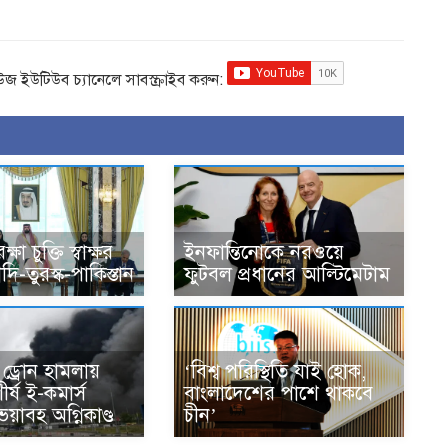
িউজ ইউটিউব চ্যানেলে সাবস্ক্রাইব করুন:
ষা চুক্তি স্বাক্ষর
ইনফান্তিনোকে নরওয়ে
ি-তুরস্ক-পাকিস্তান
ফুটবল প্রধানের আল্টিমেটাম
 ড্রোন হামলায়
‘বিশ্ব পরিস্থিতি যাই হোক,
র্ষ ই-কমার্স
বাংলাদেশের পাশে থাকবে
 ভয়াবহ অগ্নিকাণ্ড
চীন’