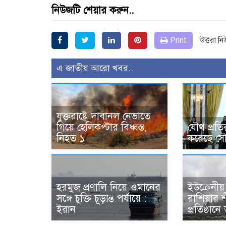
নিউজটি শেয়ার করুন..
Print
উত্তরা ন
এ জাতীয় আরো খবর..
যুক্তরাষ্ট্রে দাবানল নেভাতে
গিয়ে হেলিকপ্টার বিধ্বস্ত,
যৌথ প্রতিরক্
নিহত ১
করেছে সৌদ
হরমুজ প্রণালি নিয়ে ওমানের
ইউক্রেনীয়
সঙ্গে চুক্তি চূড়ান্ত পর্যায়ে :
রাশিয়ার শী
ইরান
প্রতিষ্ঠানে