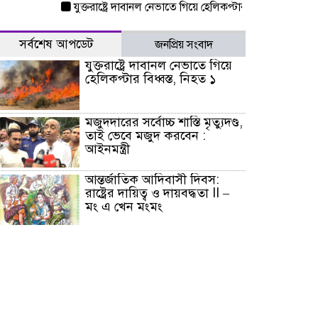
যুক্তরাষ্ট্রে দাবানল নেভাতে গিয়ে হেলিকপ্টার বিধ্বস্ত, নিহত ১
মজু
সর্বশেষ আপডেট
জনপ্রিয় সংবাদ
যুক্তরাষ্ট্রে দাবানল নেভাতে গিয়ে
হেলিকপ্টার বিধ্বস্ত, নিহত ১
মজুদদারের সর্বোচ্চ শাস্তি মৃত্যুদণ্ড,
তাই ভেবে মজুদ করবেন :
আইনমন্ত্রী
আন্তর্জাতিক আদিবাসী দিবস:
রাষ্ট্রের দায়িত্ব ও দায়বদ্ধতা II –
মং এ খেন মংমং
যৌথ প্রতিরক্ষা চুক্তি স্বাক্ষর
করেছে সৌদি-তুরস্ক-পাকিস্তান
সাড়ে ৭ ঘণ্টা পর ঢাকা-
ময়মনসিংহ রুটে ট্রেন চলাচল