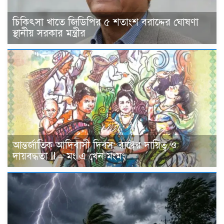
চিকিৎসা খাতে জিডিপির ৫ শতাংশ বরাদ্দের ঘোষণা
স্থানীয় সরকার মন্ত্রীর
আন্তর্জাতিক আদিবাসী দিবস: রাষ্ট্রের দায়িত্ব ও
দায়বদ্ধতা II – মং এ খেন মংমং