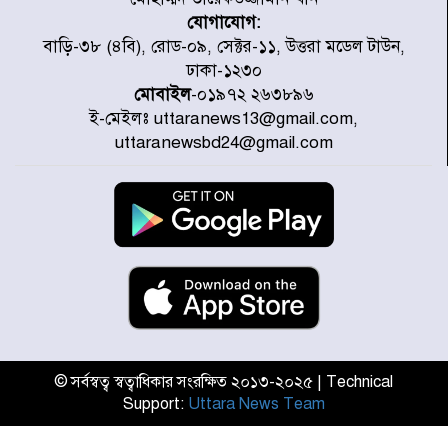
যোগাযোগ:
গণঅভ্যুত্থানের তথ্য বিশ্বমিডিয়ায় পৌঁছে
বাড়ি-৩৮ (৪বি), রোড-০৯, সেক্টর-১১, উত্তরা মডেল টাউন,
দিতেন আদীব, গুমের চেষ্টা ৩ বার
ঢাকা-১২৩০
মোবাইল
-০১৯৭২ ২৬৩৮৯৬
ই-মেইলঃ uttaranews13@gmail.com,
বাঁশখালীকে বন্যা মুক্ত করার সকল
uttaranewsbd24@gmail.com
পদক্ষেপ নেয়া হবে- আসাদুল হাবিব দুলু
এমপি
বিদ্যুৎ-জ্বালানি খাতে অস্থিরতা তৈরির
চেষ্টা করছে একটি চক্র : প্রধানমন্ত্রী
টাইফুন ‘ডলফিনের’ আঘাতে জাপানে
৫ আহত, চীনে বন্দর বন্ধ
© সর্বস্বত্ব স্বত্বাধিকার সংরক্ষিত ২০১৩-২০২৫ | Technical
Support:
Uttara News Team
চিকিৎসা খাতে জিডিপির ৫ শতাংশ
বরাদ্দের ঘোষণা স্থানীয় সরকার মন্ত্রীর