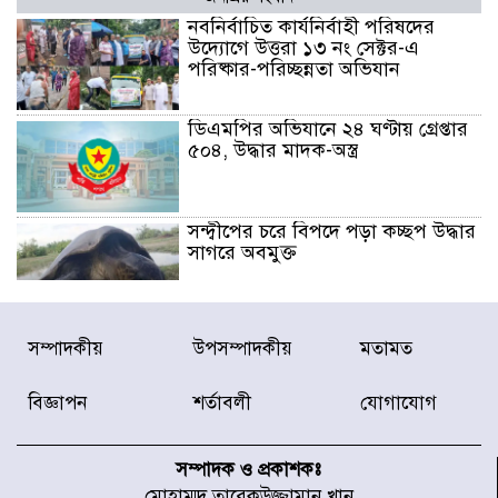
নবনির্বাচিত কার্যনির্বাহী পরিষদের
উদ্যোগে উত্তরা ১৩ নং সেক্টর-এ
পরিষ্কার-পরিচ্ছন্নতা অভিযান
ডিএমপির অভিযানে ২৪ ঘণ্টায় গ্রেপ্তার
৫০৪, উদ্ধার মাদক-অস্ত্র
সন্দ্বীপের চরে বিপদে পড়া কচ্ছপ উদ্ধার
সাগরে অবমুক্ত
মাতারবাড়ী পৌঁছে নির্ধারিত কর্মসূচিতে
সম্পাদকীয়
উপসম্পাদকীয়
মতামত
যোগ দিয়েছেন প্রধানমন্ত্রী
বিজ্ঞাপন
শর্তাবলী
যোগাযোগ
জাতীয় সাংবাদিক সংস্থার পিরোজপুর
জেলা কমিটি অনুমোদন
সম্পাদক ও প্রকাশকঃ
মোহাম্মদ তারেকউজ্জামান খান