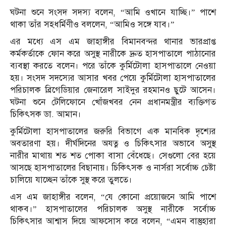
ঘটনা শুনে সংসদ সদস্য বলেন, “আমি ওখানে যাচ্ছি।” পাশে
থাকা তাঁর সহধর্মিণীও বললেন, “আমিও সঙ্গে যাব।”
এর মধ্যে এস এম জাহাঙ্গীর বিমানবন্দর থানার ভারপ্রাপ্ত
কর্মকর্তাকে ফোন করে অসুস্থ নারীকে দ্রুত হাসপাতালে পাঠানোর
ব্যবস্থা করতে বলেন। পরে তাঁকে কুর্মিটোলা হাসপাতালে নেওয়া
হয়। সংসদ সদস্যের আসার খবর পেয়ে কুর্মিটোলা হাসপাতালের
পরিচালক ব্রিগেডিয়ার জেনারেল সাইদুর রহমানও ছুটে আসেন।
ঘটনা শুনে টেলিফোনে খোঁজখবর নেন প্রধানমন্ত্রীর ব্যক্তিগত
চিকিৎসক ডা. আমান।
কুর্মিটোলা হাসপাতালের জরুরি বিভাগে এক মানবিক দৃশ্যের
অবতারণা হয়। দীর্ঘদিনের অযত্ন ও চিকিৎসার অভাবে অসুস্থ
নারীর মাথায় শত শত পোকা বাসা বেঁধেছে। সেগুলো বের হয়ে
আসছে হাসপাতালের বিছানায়। চিকিৎসক ও নার্সরা সর্বোচ্চ চেষ্টা
চালিয়ে যাচ্ছেন তাঁকে সুস্থ করে তুলতে।
এস এম জাহাঙ্গীর বলেন, “যে কোনো প্রয়োজনে আমি পাশে
থাকব।” হাসপাতালের পরিচালক অসুস্থ নারীকে সর্বোচ্চ
চিকিৎসার আশ্বাস দিয়ে আফসোস করে বলেন, “এমন বাস্তুহারা