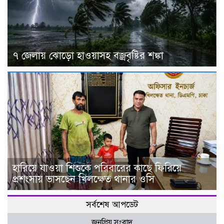
৭ জেলায় ঝোড়ো হাওয়াসহ বজ্রবৃষ্টির শঙ্কা
হারিয়ে যাওয়া শিশুকে পরিবারের কাছে ফিরিয়ে
প্রশংসায় ভাসছেন খিলক্ষেত থানার ওসি
সর্বশেষ আপডেট
জনপ্রিয় সংবাদ