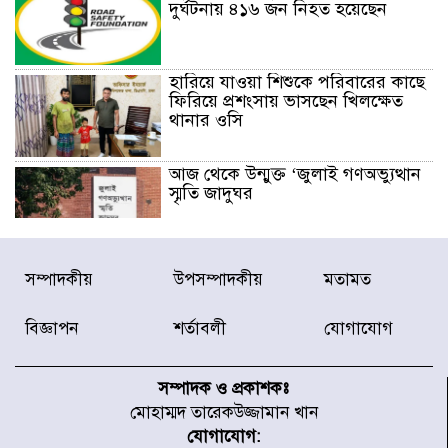
দুর্ঘটনায় ৪১৬ জন নিহত হয়েছেন
হারিয়ে যাওয়া শিশুকে পরিবারের কাছে
ফিরিয়ে প্রশংসায় ভাসছেন খিলক্ষেত
থানার ওসি
আজ থেকে উন্মুক্ত ‘জুলাই গণঅভ্যুত্থান
স্মৃতি জাদুঘর
রাজধানীর উত্তরা আঞ্চলিক পাসপোর্ট
সম্পাদকীয়
উপসম্পাদকীয়
মতামত
অফিসের সামনে দালাল চক্রের ১৩ জন
সদস্যকে বিভিন্ন মেয়াদে সাজা প্রদান
করেছে র‌্যাব-১
বিজ্ঞাপন
শর্তাবলী
যোগাযোগ
হরমুজ প্রণালি নিয়ে ওমানের সঙ্গে চুক্তি
চূড়ান্ত পর্যায়ে : ইরান
সম্পাদক ও প্রকাশকঃ
মোহাম্মদ তারেকউজ্জামান খান
যোগাযোগ: