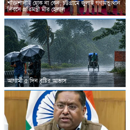
শক্তিশালীই হোক না কেন, চট্টগ্রামে জুলাই গণঅভ্যুত্থান
দিবসে প্রতিমন্ত্রী মীর হেলাল
আগামী ৫ দিন বৃষ্টির আভাস