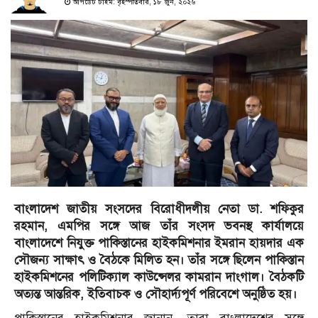
আপডেট টাইম: বৃহস্পতিবার, ১৮ জুন, ২০২৬
বাংলাদেশ জাতীয় সংসদের বিরোধীদলীয় নেতা ডা. শফিকুর
রহমান, এমপির সঙ্গে আজ তাঁর সংসদ ভবনস্থ কার্যালয়ে
বাংলাদেশে নিযুক্ত পাকিস্তানের হাইকমিশনার ইমরান হায়দার এক
সৌজন্য সাক্ষাৎ ও বৈঠকে মিলিত হন। তাঁর সঙ্গে ছিলেন পাকিস্তান
হাইকমিশনের পলিটিক্যাল কাউন্সেলর কামরান দাংগাল। বৈঠকটি
অত্যন্ত আন্তরিক, ইতিবাচক ও সৌহার্দ্যপূর্ণ পরিবেশে অনুষ্ঠিত হয়।