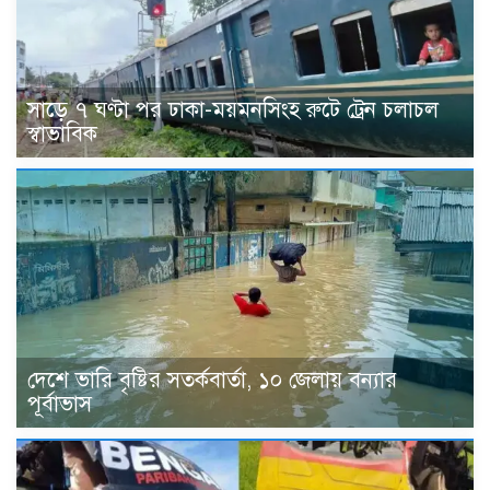
সাড়ে ৭ ঘণ্টা পর ঢাকা-ময়মনসিংহ রুটে ট্রেন চলাচল
স্বাভাবিক
দেশে ভারি বৃষ্টির সতর্কবার্তা, ১০ জেলায় বন্যার
পূর্বাভাস