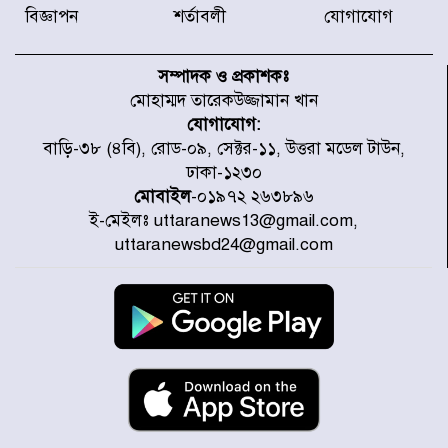
বিজ্ঞাপন
শর্তাবলী
যোগাযোগ
৫৩ নং ওয়ার্ডের সড়কে নেমপ্লেট
স্থাপনের উদ্যোগ চান মিয়া ব্যাপারীর
সম্পাদক ও প্রকাশকঃ
মোহাম্মদ তারেকউজ্জামান খান
যোগাযোগ:
৭ জেলায় ঝোড়ো হাওয়াসহ বজ্রবৃষ্টির
বাড়ি-৩৮ (৪বি), রোড-০৯, সেক্টর-১১, উত্তরা মডেল টাউন,
শঙ্কা
ঢাকা-১২৩০
মোবাইল
-০১৯৭২ ২৬৩৮৯৬
ই-মেইলঃ uttaranews13@gmail.com,
বগুড়া ও সিলেটে সড়ক দুর্ঘটনায় নিহত
uttaranewsbd24@gmail.com
১৫
জুলাইয়ে দেশজুড়ে ৪৫৮টি সড়ক
দুর্ঘটনায় ৪১৬ জন নিহত হয়েছেন
হারিয়ে যাওয়া শিশুকে পরিবারের কাছে
ফিরিয়ে প্রশংসায় ভাসছেন খিলক্ষেত