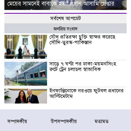
মেয়ের সামনেই বাবাকে হত্যা,প্রধান আসামি গ্রেপ্তার
সর্বশেষ আপডেট
জনপ্রিয় সংবাদ
যৌথ প্রতিরক্ষা চুক্তি স্বাক্ষর করেছে
সৌদি-তুরস্ক-পাকিস্তান
সাড়ে ৭ ঘণ্টা পর ঢাকা-ময়মনসিংহ
রুটে ট্রেন চলাচল স্বাভাবিক
ইনফান্তিনোকে নরওয়ে ফুটবল প্রধানের
আল্টিমেটাম
দেশে ভারি বৃষ্টির সতর্কবার্তা, ১০
সম্পাদকীয়
উপসম্পাদকীয়
মতামত
জেলায় বন্যার পূর্বাভাস