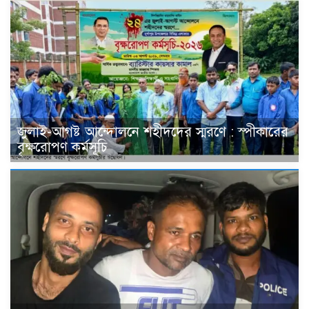
জুলাই-আগষ্ট আন্দোলনে শহীদদের স্মরণে : স্পীকারের
বৃক্ষরোপণ কর্মসূচি