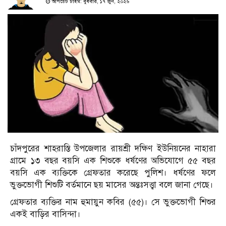
আপডেট টাইম: বুধবার, ১৭ জুন, ২০২৬
চাঁদপুরের শাহরাস্তি উপজেলার রায়শ্রী দক্ষিণ ইউনিয়নের নাহারা
গ্রামে ১৩ বছর বয়সি এক শিশুকে ধর্ষণের অভিযোগে ৫৫ বছর
বয়সি এক ব্যক্তিকে গ্রেফতার করেছে পুলিশ। ধর্ষণের ফলে
ভুক্তভোগী শিশুটি বর্তমানে ছয় মাসের অন্তঃসত্ত্বা বলে জানা গেছে।
গ্রেফতার ব্যক্তির নাম হুমায়ুন কবির (৫৫)। সে ভুক্তভোগী শিশুর
একই বাড়ির বাসিন্দা।