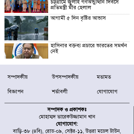
চট্টগ্রামে জুলাই গণঅভ্যুত্থান দিবসে
প্রতিমন্ত্রী মীর হেলাল
আগামী ৫ দিন বৃষ্টির আভাস
হাসিনার বক্তব্য প্রচারে ভারতের সমর্থন
নেই
জুলাই গণঅভ্যুত্থানে আহত যোদ্ধা
সম্পাদকীয়
উপসম্পাদকীয়
মতামত
মিতুর খোঁজ নিলেন প্রধানমন্ত্রী
বিজ্ঞাপন
শর্তাবলী
যোগাযোগ
উত্তরায় জুলাই গণঅভ্যুত্থানের ৯২
শহীদের তালিকা প্রকাশ করল JRA
সম্পাদক ও প্রকাশকঃ
মোহাম্মদ তারেকউজ্জামান খান
যোগাযোগ:
জুলাই গণঅভ্যুত্থানে উত্তরায় সর্বকনিষ্ঠ
বাড়ি-৩৮ (৪বি), রোড-০৯, সেক্টর-১১, উত্তরা মডেল টাউন,
শহীদ জাবির ইব্রাহীম: এক শিশুর রক্তে