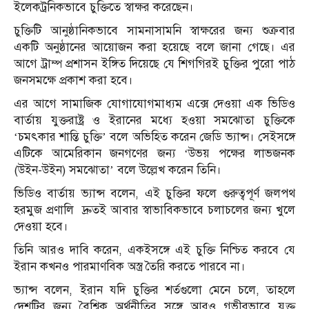
ইলেকট্রনিকভাবে চুক্তিতে স্বাক্ষর করেছেন।
চুক্তিটি আনুষ্ঠানিকভাবে সামনাসামনি স্বাক্ষরের জন্য শুক্রবার
একটি অনুষ্ঠানের আয়োজন করা হয়েছে বলে জানা গেছে। এর
আগে ট্রাম্প প্রশাসন ইঙ্গিত দিয়েছে যে শিগগিরই চুক্তির পুরো পাঠ
জনসমক্ষে প্রকাশ করা হবে।
এর আগে সামাজিক যোগাযোগমাধ্যম এক্সে দেওয়া এক ভিডিও
বার্তায় যুক্তরাষ্ট্র ও ইরানের মধ্যে হওয়া সমঝোতা চুক্তিকে
‘চমৎকার শান্তি চুক্তি’ বলে অভিহিত করেন জেডি ভ্যান্স। সেইসঙ্গে
এটিকে আমেরিকান জনগণের জন্য ‘উভয় পক্ষের লাভজনক
(উইন-উইন) সমঝোতা’ বলে উল্লেখ করেন তিনি।
ভিডিও বার্তায় ভ্যান্স বলেন, এই চুক্তির ফলে গুরুত্বপূর্ণ জলপথ
হরমুজ প্রণালি দ্রুতই আবার স্বাভাবিকভাবে চলাচলের জন্য খুলে
দেওয়া হবে।
তিনি আরও দাবি করেন, একইসঙ্গে এই চুক্তি নিশ্চিত করবে যে
ইরান কখনও পারমাণবিক অস্ত্র তৈরি করতে পারবে না।
ভ্যান্স বলেন, ইরান যদি চুক্তির শর্তগুলো মেনে চলে, তাহলে
দেশটির জন্য বৈশ্বিক অর্থনীতির সঙ্গে আরও গভীরভাবে যুক্ত