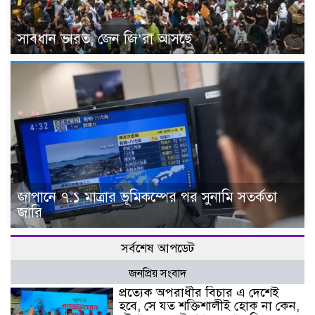
সাবধান ভারত, জেন জি’রা আসছে
জাপানে ৭.১ মাত্রার ভূমিকম্পের পর সুনামি সতর্কতা
জারি
সর্বশেষ আপডেট
জনপ্রিয় সংবাদ
প্রত্যেক অপরাধীর বিচার এ দেশেই
হবে, সে যত শক্তিশালীই হোক না কেন,