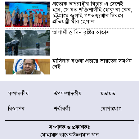
প্রত্যেক অপরাধীর বিচার এ দেশেই
হবে, সে যত শক্তিশালীই হোক না কেন,
চট্টগ্রামে জুলাই গণঅভ্যুত্থান দিবসে
প্রতিমন্ত্রী মীর হেলাল
আগামী ৫ দিন বৃষ্টির আভাস
হাসিনার বক্তব্য প্রচারে ভারতের সমর্থন
নেই
জুলাই গণঅভ্যুত্থানে আহত যোদ্ধা
সম্পাদকীয়
উপসম্পাদকীয়
মতামত
মিতুর খোঁজ নিলেন প্রধানমন্ত্রী
বিজ্ঞাপন
শর্তাবলী
যোগাযোগ
উত্তরায় জুলাই গণঅভ্যুত্থানের ৯২
শহীদের তালিকা প্রকাশ করল JRA
সম্পাদক ও প্রকাশকঃ
মোহাম্মদ তারেকউজ্জামান খান