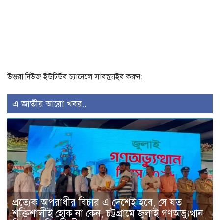
উত্তরা নিউজ ইউটিউব চ্যানেলে সাবস্ক্রাইব করুন:
এ জাতীয় আরো খবর..
প্রত্যেক অপরাধীর বিচার এ দেশেই হবে, সে যত
শক্তিশালীই হোক না কেন, চট্টগ্রামে জুলাই গণঅভ্যুত্থান