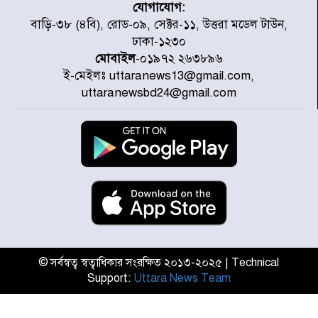
যোগাযোগ:
জুলাই গণঅভ্যুত্থানে উত্তরায় সর্বকনিষ্ঠ
বাড়ি-৩৮ (৪বি), রোড-০৯, সেক্টর-১১, উত্তরা মডেল টাউন,
শহীদ জাবির ইব্রাহীম: এক শিশুর রক্তে
ঢাকা-১২৩০
লেখা ইতিহাস
মোবাইল
-০১৯৭২ ২৬৩৮৯৬
ই-মেইলঃ uttaranews13@gmail.com,
রাজধানীতে আজ বৃষ্টির সম্ভাবনা, যা
uttaranewsbd24@gmail.com
জানাল আবহাওয়া অধিদপ্তর
জুলাই গণঅভ্যুত্থানের অমর প্রতীক
শহীদ মীর মুগ্ধ
উত্তরা আজমপুরের রক্তাক্ত স্মৃতি: শহীদ
তানভীনের অপূর্ণ স্বপ্ন
© সর্বস্বত্ব স্বত্বাধিকার সংরক্ষিত ২০১৩-২০২৫ | Technical
Support:
Uttara News Team
জুলাই স্মৃতি জাদুঘর উদ্বোধন করলেন
প্রধানমন্ত্রী