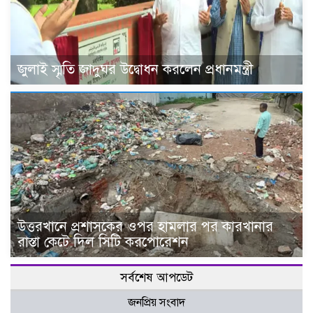
জুলাই স্মৃতি জাদুঘর উদ্বোধন করলেন প্রধানমন্ত্রী
উত্তরখানে প্রশাসকের ওপর হামলার পর কারখানার
রাস্তা কেটে দিল সিটি করপোরেশন
সর্বশেষ আপডেট
জনপ্রিয় সংবাদ