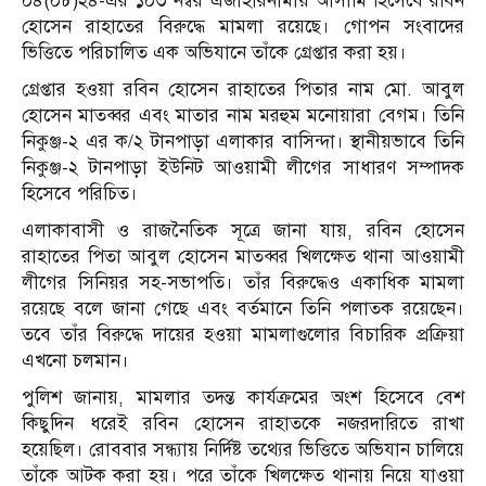
০৪(০৮)২৪-এর ১০৩ নম্বর এজাহারনামীয় আসামি হিসেবে রবিন
হোসেন রাহাতের বিরুদ্ধে মামলা রয়েছে। গোপন সংবাদের
ভিত্তিতে পরিচালিত এক অভিযানে তাঁকে গ্রেপ্তার করা হয়।
গ্রেপ্তার হওয়া রবিন হোসেন রাহাতের পিতার নাম মো. আবুল
হোসেন মাতব্বর এবং মাতার নাম মরহুম মনোয়ারা বেগম। তিনি
নিকুঞ্জ-২ এর ক/২ টানপাড়া এলাকার বাসিন্দা। স্থানীয়ভাবে তিনি
নিকুঞ্জ-২ টানপাড়া ইউনিট আওয়ামী লীগের সাধারণ সম্পাদক
হিসেবে পরিচিত।
এলাকাবাসী ও রাজনৈতিক সূত্রে জানা যায়, রবিন হোসেন
রাহাতের পিতা আবুল হোসেন মাতব্বর খিলক্ষেত থানা আওয়ামী
লীগের সিনিয়র সহ-সভাপতি। তাঁর বিরুদ্ধেও একাধিক মামলা
রয়েছে বলে জানা গেছে এবং বর্তমানে তিনি পলাতক রয়েছেন।
তবে তাঁর বিরুদ্ধে দায়ের হওয়া মামলাগুলোর বিচারিক প্রক্রিয়া
এখনো চলমান।
পুলিশ জানায়, মামলার তদন্ত কার্যক্রমের অংশ হিসেবে বেশ
কিছুদিন ধরেই রবিন হোসেন রাহাতকে নজরদারিতে রাখা
হয়েছিল। রোববার সন্ধ্যায় নির্দিষ্ট তথ্যের ভিত্তিতে অভিযান চালিয়ে
তাঁকে আটক করা হয়। পরে তাঁকে খিলক্ষেত থানায় নিয়ে যাওয়া