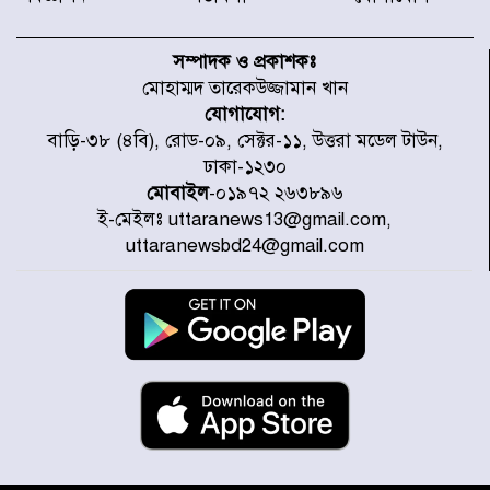
নবনির্বাচিত কার্যনির্বাহী পরিষদের
উদ্যোগে উত্তরা ১৩ নং সেক্টর-এ
সম্পাদক ও প্রকাশকঃ
পরিষ্কার-পরিচ্ছন্নতা অভিযান
মোহাম্মদ তারেকউজ্জামান খান
যোগাযোগ:
ডিএমপির অভিযানে ২৪ ঘণ্টায় গ্রেপ্তার
বাড়ি-৩৮ (৪বি), রোড-০৯, সেক্টর-১১, উত্তরা মডেল টাউন,
৫০৪, উদ্ধার মাদক-অস্ত্র
ঢাকা-১২৩০
মোবাইল
-০১৯৭২ ২৬৩৮৯৬
ই-মেইলঃ uttaranews13@gmail.com,
সন্দ্বীপের চরে বিপদে পড়া কচ্ছপ উদ্ধার
uttaranewsbd24@gmail.com
সাগরে অবমুক্ত
মাতারবাড়ী পৌঁছে নির্ধারিত কর্মসূচিতে
যোগ দিয়েছেন প্রধানমন্ত্রী
জাতীয় সাংবাদিক সংস্থার পিরোজপুর
জেলা কমিটি অনুমোদন