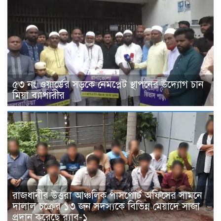
৫৩ নং ওয়ার্ডের সড়কে নেমপ্লেট স্থাপনের উদ্যোগ চান
মিয়া ব্যাপারীর
রাজধানীর উত্তরা আঞ্চলিক পাসপোর্ট অফিসের সামনে
দালাল চক্রের ১৩ জন সদস্যকে বিভিন্ন মেয়াদে সাজা
প্রদান করেছে র‌্যাব-১