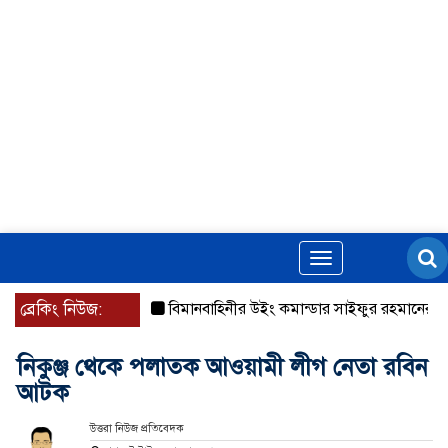
Toggle
navigation
ব্রেকিং নিউজ:
বিমানবাহিনীর উইং কমান্ডার সাইফুর রহমানের বিরুদ্ধে গ্র
নিকুঞ্জ থেকে পলাতক আওয়ামী লীগ নেতা রবিন
আটক
উত্তরা নিউজ প্রতিবেদক