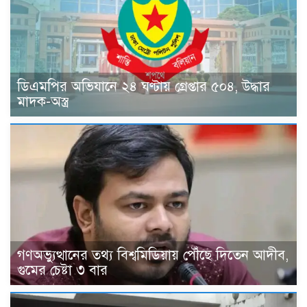
ডিএমপির অভিযানে ২৪ ঘণ্টায় গ্রেপ্তার ৫০৪, উদ্ধার
মাদক-অস্ত্র
গণঅভ্যুত্থানের তথ্য বিশ্বমিডিয়ায় পৌঁছে দিতেন আদীব,
গুমের চেষ্টা ৩ বার