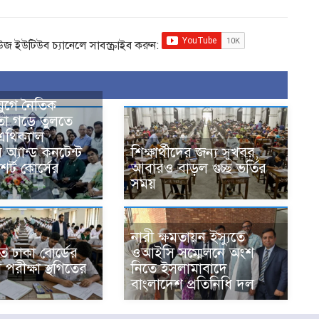
িউজ ইউটিউব চ্যানেলে সাবস্ক্রাইব করুন:
যুগে নৈতিক
তা গড়ে তুলতে
এথিক্যাল
 অ্যান্ড কনটেন্ট
শিক্ষার্থীদের জন্য সুখবর,
শর্ট কোর্সের
আবারও বাড়ল গুচ্ছ ভর্তির
সময়
নারী ক্ষমতায়ন ইস্যুতে
িতে ঢাকা বোর্ডের
ওআইসি সম্মেলনে অংশ
রীক্ষা স্থগিতের
নিতে ইসলামাবাদে
বাংলাদেশ প্রতিনিধি দল