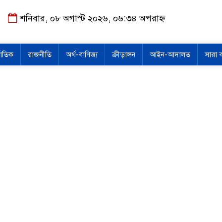
শনিবার, ০৮ অগাস্ট ২০২৬, ০৬:৩৪ অপরাহ্ন
জাতিক
রাজনীতি
অর্থ-বাণিজ্য
ক্রীড়াঙ্গন
আইন-আদালত
সারা 