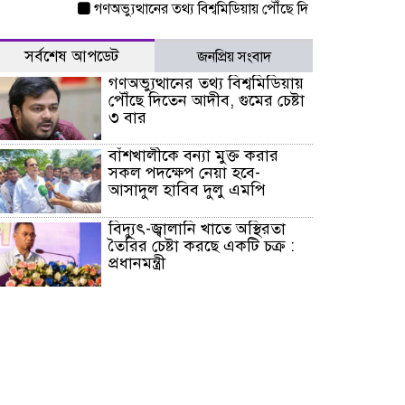
গণঅভ্যুত্থানের তথ্য বিশ্বমিডিয়ায় পৌঁছে দিতেন আদীব, গুমের চেষ্টা
সর্বশেষ আপডেট
জনপ্রিয় সংবাদ
গণঅভ্যুত্থানের তথ্য বিশ্বমিডিয়ায়
পৌঁছে দিতেন আদীব, গুমের চেষ্টা
৩ বার
বাঁশখালীকে বন্যা মুক্ত করার
সকল পদক্ষেপ নেয়া হবে-
আসাদুল হাবিব দুলু এমপি
বিদ্যুৎ-জ্বালানি খাতে অস্থিরতা
তৈরির চেষ্টা করছে একটি চক্র :
প্রধানমন্ত্রী
টাইফুন ‘ডলফিনের’ আঘাতে
জাপানে ৫ আহত, চীনে বন্দর বন্ধ
চিকিৎসা খাতে জিডিপির ৫
শতাংশ বরাদ্দের ঘোষণা স্থানীয়