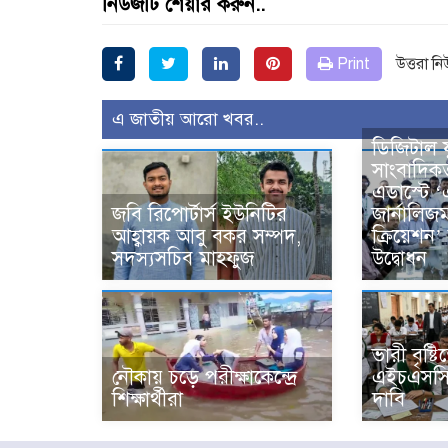
নিউজটি শেয়ার করুন..
Print
উত্তরা ন
এ জাতীয় আরো খবর..
ডিজিটাল 
সাংবাদিক
এডাস্টে ‘
জবি রিপোর্টার্স ইউনিটির
জার্নালিজম
আহ্বায়ক আবু বকর সম্পদ,
ক্রিয়েশন’ 
সদস্যসচিব মাহফুজ
উদ্বোধন
ভারী বৃষ্ট
নৌকায় চড়ে পরীক্ষাকেন্দ্রে
এইচএসসি প
শিক্ষার্থীরা
দাবি