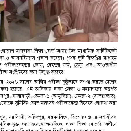
ংলাদেশ মাদরাসা শিক্ষা বোর্ড আসন্ন উচ্চ মাধ্যমিক সার্টিফিকেট
কা ও আসনবিন্যাস প্রকাশ করেছে। পৃথক দুটি বিজ্ঞপ্তির মাধ্যমে
জ পরীক্ষাকেন্দ্রের কোড, কেন্দ্রের নাম, ভেন্যু এবং আওতাধীন
ক্ষা সংশ্লিষ্টদের জন্য উন্মুক্ত করেছে।
ো হয়, ২০২৬ সালের আলিম পরীক্ষা সুষ্ঠুভাবে সম্পন্ন করতে দেশের
গ্রহণ করা হয়েছে। এই তালিকায় ঢাকা জেলা ও মহানগরের অন্তর্গত
ম্মদপুর, যাত্রাবাড়ী, ডেমরা-১ (আমুলিয়া), ডেমরা-২ (দারুন্নাজাত),
লোকে সুনির্দিষ্ট কোড নম্বরসহ পরীক্ষাকেন্দ্র হিসেবে ঘোষণা করা
ীপুর, নরসিংদী, ফরিদপুর, ময়মনসিংহ, কিশোরগঞ্জ, রাজশাহীসহ
ালিকাভুক্ত করা হয়েছে।অন্যদিকে, ঢাকা শিক্ষা বোর্ডের অধীনে