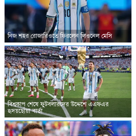
নিজ শহর রোজারিওতে ফিরলেন লিওনেল মেসি
বিশ্বকাপ শেষে ফুটবলারদের উদ্দেশে এএফএর
হৃদয়ছোঁয়া বার্তা