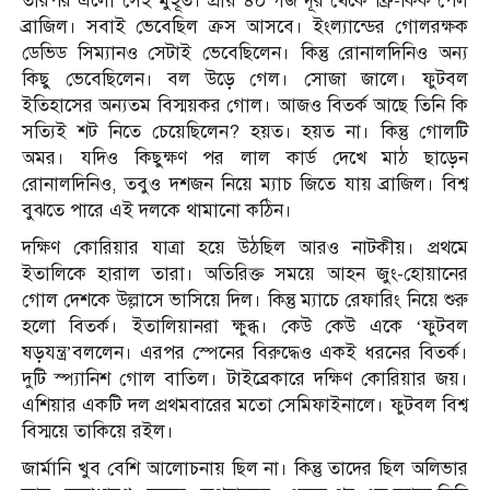
তারপর এলো সেই মুহূর্ত। প্রায় ৪০ গজ দূর থেকে ফ্রি-কিক পেল
ব্রাজিল। সবাই ভেবেছিল ক্রস আসবে। ইংল্যান্ডের গোলরক্ষক
ডেভিড সিম্যানও সেটাই ভেবেছিলেন। কিন্তু রোনালদিনিও অন্য
কিছু ভেবেছিলেন। বল উড়ে গেল। সোজা জালে। ফুটবল
ইতিহাসের অন্যতম বিস্ময়কর গোল। আজও বিতর্ক আছে তিনি কি
সত্যিই শট নিতে চেয়েছিলেন? হয়ত। হয়ত না। কিন্তু গোলটি
অমর। যদিও কিছুক্ষণ পর লাল কার্ড দেখে মাঠ ছাড়েন
রোনালদিনিও, তবুও দশজন নিয়ে ম্যাচ জিতে যায় ব্রাজিল। বিশ্ব
বুঝতে পারে এই দলকে থামানো কঠিন।
দক্ষিণ কোরিয়ার যাত্রা হয়ে উঠছিল আরও নাটকীয়। প্রথমে
ইতালিকে হারাল তারা। অতিরিক্ত সময়ে আহন জুং-হোয়ানের
গোল দেশকে উল্লাসে ভাসিয়ে দিল। কিন্তু ম্যাচে রেফারিং নিয়ে শুরু
হলো বিতর্ক। ইতালিয়ানরা ক্ষুব্ধ। কেউ কেউ একে ‘ফুটবল
ষড়যন্ত্র’বললেন। এরপর স্পেনের বিরুদ্ধেও একই ধরনের বিতর্ক।
দুটি স্প্যানিশ গোল বাতিল। টাইব্রেকারে দক্ষিণ কোরিয়ার জয়।
এশিয়ার একটি দল প্রথমবারের মতো সেমিফাইনালে। ফুটবল বিশ্ব
বিস্ময়ে তাকিয়ে রইল।
জার্মানি খুব বেশি আলোচনায় ছিল না। কিন্তু তাদের ছিল অলিভার