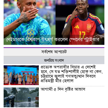
নেইমারকে বিশ্বকাপ উৎসর্গ করলেন স্পেনের স্ট্রাইকার
সর্বশেষ আপডেট
জনপ্রিয় সংবাদ
প্রত্যেক অপরাধীর বিচার এ দেশেই
হবে, সে যত শক্তিশালীই হোক না কেন,
চট্টগ্রামে জুলাই গণঅভ্যুত্থান দিবসে
প্রতিমন্ত্রী মীর হেলাল
আগামী ৫ দিন বৃষ্টির আভাস