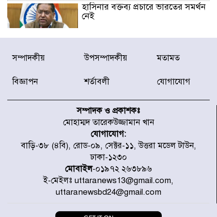
হাসিনার বক্তব্য প্রচারে ভারতের সমর্থন
নেই
জুলাই গণঅভ্যুত্থানে আহত যোদ্ধা
সম্পাদকীয়
উপসম্পাদকীয়
মতামত
মিতুর খোঁজ নিলেন প্রধানমন্ত্রী
বিজ্ঞাপন
শর্তাবলী
যোগাযোগ
উত্তরায় জুলাই গণঅভ্যুত্থানের ৯২
শহীদের তালিকা প্রকাশ করল JRA
সম্পাদক ও প্রকাশকঃ
মোহাম্মদ তারেকউজ্জামান খান
যোগাযোগ:
জুলাই গণঅভ্যুত্থানে উত্তরায় সর্বকনিষ্ঠ
বাড়ি-৩৮ (৪বি), রোড-০৯, সেক্টর-১১, উত্তরা মডেল টাউন,
শহীদ জাবির ইব্রাহীম: এক শিশুর রক্তে
ঢাকা-১২৩০
লেখা ইতিহাস
মোবাইল
-০১৯৭২ ২৬৩৮৯৬
ই-মেইলঃ uttaranews13@gmail.com,
রাজধানীতে আজ বৃষ্টির সম্ভাবনা, যা
uttaranewsbd24@gmail.com
জানাল আবহাওয়া অধিদপ্তর