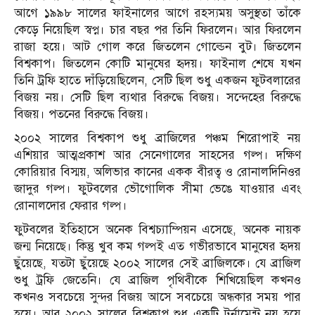
আগে ১৯৯৮ সালের ফাইনালের আগে রহস্যময় অসুস্থতা তাঁকে
কেড়ে নিয়েছিল স্বপ্ন। চার বছর পর তিনি ফিরলেন। আর ফিরলেন
রাজা হয়ে। আট গোল করে জিতলেন গোল্ডেন বুট। জিতলেন
বিশ্বকাপ। জিতলেন কোটি মানুষের হৃদয়। ফাইনাল শেষে যখন
তিনি ট্রফি হাতে দাঁড়িয়েছিলেন, সেটি ছিল শুধু একজন ফুটবলারের
বিজয় নয়। সেটি ছিল ব্যথার বিরুদ্ধে বিজয়। সন্দেহের বিরুদ্ধে
বিজয়। পতনের বিরুদ্ধে বিজয়।
২০০২ সালের বিশ্বকাপ শুধু ব্রাজিলের পঞ্চম শিরোপাই নয়
এশিয়ার আত্মপ্রকাশ আর সেনেগালের সাহসের গল্প। দক্ষিণ
কোরিয়ার বিস্ময়, অলিভার কানের একক বীরত্ব ও রোনালদিনিওর
জাদুর গল্প। ফুটবলের ভৌগোলিক সীমা ভেঙে যাওয়ার এবং
রোনালদোর ফেরার গল্প।
ফুটবলের ইতিহাসে অনেক বিশ্বচ্যাম্পিয়ন এসেছে, অনেক নায়ক
জন্ম নিয়েছে। কিন্তু খুব কম গল্পই এত গভীরভাবে মানুষের হৃদয়
ছুঁয়েছে, যতটা ছুঁয়েছে ২০০২ সালের সেই ব্রাজিলকে। যে ব্রাজিল
শুধু ট্রফি জেতেনি। যে ব্রাজিল পৃথিবীকে শিখিয়েছিল কখনও
কখনও সবচেয়ে সুন্দর বিজয় আসে সবচেয়ে অন্ধকার সময় পার
হয়ে। আর ২০০২ সালের বিশ্বকাপ শুধু একটি টুর্নামেন্ট নয় হয়ে