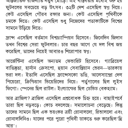
আন্তর্জাতিক রাজনীতি নতুন মোড়ে। এই বাস্তবতার মধ্যেই শুরু হয়
ফুটবলের সবচেয়ে বড় উৎসব। ৩২টি দেশ এসেছিল স্বপ্ন নিয়ে।
কেউ এসেছিল গৌরব রক্ষার জন্য। কেউ এসেছিল পৃথিবীকে
চমকে দিতে। কেউ এসেছিল শুধু নিজেদের পতাকাটিকে বিশ্বের
সামনে উড়িয়ে দিতে।
ফ্রান্স এসেছিল বর্তমান বিশ্বচ্যাম্পিয়ন হিসেবে। জিনেদিন জিদান
তখন বিশ্বের সেরা ফুটবলার। চার বছর আগে যে দল বিশ্ব জয়
করেছিল, তাদের নিয়েই আবারও শিরোপার স্বপ্ন।
আর্জেন্টিনা এসেছিল অন্যতম ফেভারিট হিসেবে। গ্যাব্রিয়েল
বাতিস্তুতা, হার্নান ক্রেসপো, হুয়ান সেবাস্তিয়ান ভেরন—তারকায়
ভরা দল। ইতালি এসেছিল ফ্রান্সেসকো তত্তি, আলেসান্দ্রো দেল
পিয়েরো, ক্রিশ্চিয়ান ভিয়েরিদের নিয়ে। পর্তুগালের ছিল লুইস
ফিগো। স্পেনের ছিল রাউল। ইংল্যান্ডের ছিল ডেভিড বেকহ্যাম।
আর ব্রাজিল? ব্রাজিল এসেছিল প্রশ্নবোধক চিহ্ন হয়ে। বাছাইপর্বে
তারা ছিল নড়বড়ে। কোচ বদলেছে। সমালোচনা বেড়েছে। কিন্তু
তাদের সামনে ছিল এক ভয়ংকর ত্রয়ী রোনালদো, রিভালদো এবং
রোনালদিনিও। যাদের পরে পুরো পৃথিবী ডাকতে শুরু করেছিল’থ্রি
আর’।