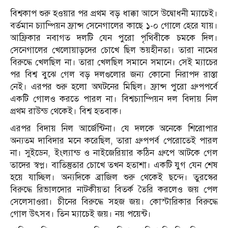
বিশ্বকাপ শুরু হওয়ার পর প্রথম বড় ধাক্কা আসে উদ্বোধনী ম্যাচেই।
বর্তমান চ্যাম্পিয়ন ফ্রান্স সেনেগালের কাছে ১-০ গোলে হেরে যায়।
আফ্রিকার নবাগত দলটি যেন পুরো পৃথিবীকে চমকে দিল।
সেনেগালের খেলোয়াড়দের চোখে ছিল ভয়হীনতা। তারা নামের
বিরুদ্ধে খেলছিল না। তারা খেলছিল সমানে সমানে। সেই ম্যাচের
পর বিশ্ব বুঝে গেল বড় দলগুলোর জন্য কোনো নিরাপদ রাস্তা
নেই। এরপর শুরু হলো অঘটনের মিছিল। ফ্রান্স পুরো গ্রুপপর্বে
একটি গোলও করতে পারল না। বিশ্বচ্যাম্পিয়ন দল বিদায় নিল
প্রথম রাউন্ড থেকেই। বিশ্ব হতবাক।
এরপর বিদায় নিল আর্জেন্টিনা। যে দলকে অনেকে শিরোপার
অন্যতম দাবিদার মনে করেছিল, তারা গ্রুপপর্ব পেরোতেই পারল
না। সুইডেন, ইংল্যান্ড ও নাইজেরিয়ার কঠিন গ্রুপে আটকে গেল
তাদের স্বপ্ন। বাতিস্তুতার চোখে তখন হতাশা। একটি যুগ যেন শেষ
হয়ে যাচ্ছিল। অন্যদিকে ব্রাজিল শুরু থেকেই ছন্দে। তুরস্কের
বিরুদ্ধে রিভালদোর নাটকীয়তা বিতর্ক তৈরি করলেও জয় পেল
সেলেসাওরা। চীনের বিরুদ্ধে সহজ জয়। কোস্টারিকার বিরুদ্ধে
গোল উৎসব। তিন ম্যাচেই জয়। নয় পয়েন্ট।