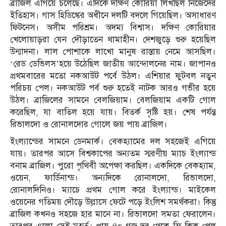
ব্রাজিল এগিয়ে চলেছে। এদিকে দক্ষিণ কোরিয়া লিখছিল নিজেদের
ইতিহাস। গাস হিডিঙ্কের অধীনে দলটি বদলে গিয়েছিল। অসাধারণ
ফিটনেস। অসীম পরিশ্রম। অদম্য বিশ্বাস। দক্ষিণ কোরিয়ার
খেলোয়াড়রা যেন দৌড়াতেন থামাহীন। দেশজুড়ে শুরু হয়েছিল
উন্মাদনা। লাল পোশাকে লাখো মানুষ রাস্তায় নেমে আসছিল।
‘রেড ডেভিলস’হয়ে উঠেছিল জাতীয় আন্দোলনের নাম। জাপানও
প্রথমবারের মতো নকআউট পর্বে উঠল। এশিয়ার ফুটবল নতুন
পরিচয় পেল। নকআউট পর্ব শুরু হতেই নাটক আরও গভীর হয়ে
উঠল। ব্রাজিলের সামনে বেলজিয়াম। বেলজিয়াম একটি গোল
করেছিল, যা বাতিল হয়ে যায়। বিতর্ক সৃষ্টি হয়। শেষ পর্যন্ত
রিভালদো ও রোনালদোর গোলে জয় পায় ব্রাজিল।
ইংল্যান্ডের সামনে ডেনমার্ক। বেকহ্যামের দল সহজেই এগিয়ে
যায়। তারপর আসে বিশ্বকাপের অন্যতম স্মরণীয় ম্যাচ ইংল্যান্ড
বনাম ব্রাজিল। পুরো পৃথিবী অপেক্ষা করছিল। একদিকে বেকহ্যাম,
ওয়েন, ফার্ডিনান্ড। অন্যদিকে রোনালদো, রিভালদো,
রোনালদিনিও। ম্যাচে প্রথম গোল করে ইংল্যান্ড। মাইকেল
ওয়েনের গতিময় দৌড়ে উল্লাসে ফেটে পড়ে ইংলিশ সমর্থকরা। কিন্তু
ব্রাজিল কখনও সহজে হার মানে না। রিভালদো সমতা ফেরালেন।