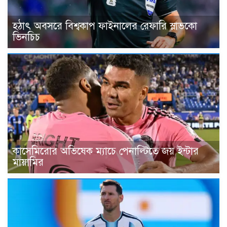
হঠাৎ অবসরে বিশ্বকাপ ফাইনালের রেফারি স্লাভকো
ভিনচিচ
কাসেমিরোর অভিষেক ম্যাচে পেনাল্টিতে জয় ইন্টার
মায়ামির