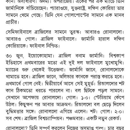
কান। অসাধারণ। অদম্য। অপরাজেয়। একের পর এক ম্যাচে তিনি
জার্মানিকে বাঁচিয়েছেন। প্যারাগুয়ে, যুক্তরাষ্ট্র, দক্ষিণ কোরিয়া তার
সামনে থেমে গেছে। তিনি যেন গোলপোস্টের সামনে এক মানব
প্রাচীর।
সেমিফাইনালে ব্রাজিলের সামনে তুরস্ক। আবারও রোনালদো।
আবারও গোল। ব্রাজিল ফাইনালে। জার্মানি হারাল দক্ষিণ
কোরিয়াকে। ফাইনাল নিশ্চিত।
৩০ জুন, ইয়োকোহামা। ব্রাজিল বনাম জার্মানি। বিশ্বকাপ
ইতিহাসে প্রথমবারের মতো এই দুই দল ফাইনালে মুখোমুখি।
ম্যাচের শুরু থেকেই উত্তেজনা। জার্মানি জানে, রোনালদোকে
থামাতে হবে। ব্রাজিল জানে, অলিভার কানকে পরাস্ত করতে হবে।
প্রথমার্ধে গোল নেই। দ্বিতীয়ার্ধে আসে সেই মুহূর্ত। রিভালদোর শট
কান ঠিকমতো ধরতে পারলেন না। বল ছিটকে পড়ল সামনে।
সেখানে অপেক্ষায় রোনালদো। গোল। ১-০। স্টেডিয়াম কেঁপে
উঠল। কিছুক্ষণ পর আবার আক্রমণ। রিভালদো বল ছেড়ে দিলেন
বুদ্ধিমত্তার সঙ্গে। রোনালদো এগিয়ে এলেন। শট। গোল। ২-০।
সব শেষ। ব্রাজিল বিশ্বচ্যাম্পিয়ন। পঞ্চমবার। একটি নতুন রেকর্ড।
রোনালদো? তিনি সম্পূর্ণ করলেন নিজের অসমাপ্ত গল্প। চার বছর