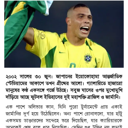
২০০২ সালের ৩০ জুন। জাপানের ইয়োকোহামা আন্তর্জাতিক
স্টেডিয়ামের আকাশে তখন গ্রীষ্মের আলো। গ্যালারিতে হাজারো
মানুষের কণ্ঠ একসঙ্গে গর্জে উঠছে। সবুজ ঘাসের ওপর মুখোমুখি
দাঁড়িয়ে আছে ফুটবল ইতিহাসের দুই মহাশক্তি ব্রাজিল ও জার্মানি।
এক পাশে অলিভার কান, যিনি পুরো টুর্নামেন্টে প্রায় একাই
জার্মানির দুর্গ হয়ে উঠেছিলেন। অন্য পাশে রোনালদো, যার হাঁটু
একসময় ডাক্তারদের সন্দেহে ভরে দিয়েছিল, যার ক্যারিয়ারকে
অনেকেই শেষ বলে ধরে নিয়েছিল। সেদিন শুধু ট্রফির নয় লড়াই