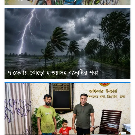
৭ জেলায় ঝোড়ো হাওয়াসহ বজ্রবৃষ্টির শঙ্কা