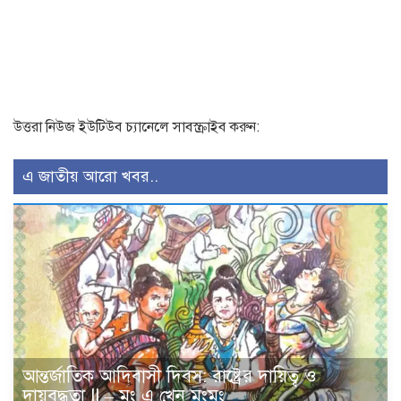
উত্তরা নিউজ ইউটিউব চ্যানেলে সাবস্ক্রাইব করুন:
এ জাতীয় আরো খবর..
আন্তর্জাতিক আদিবাসী দিবস: রাষ্ট্রের দায়িত্ব ও
দায়বদ্ধতা II – মং এ খেন মংমং