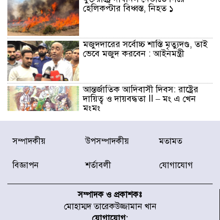
হেলিকপ্টার বিধ্বস্ত, নিহত ১
মজুদদারের সর্বোচ্চ শাস্তি মৃত্যুদণ্ড, তাই
ভেবে মজুদ করবেন : আইনমন্ত্রী
আন্তর্জাতিক আদিবাসী দিবস: রাষ্ট্রের
দায়িত্ব ও দায়বদ্ধতা II – মং এ খেন
মংমং
যৌথ প্রতিরক্ষা চুক্তি স্বাক্ষর করেছে
সম্পাদকীয়
উপসম্পাদকীয়
মতামত
সৌদি-তুরস্ক-পাকিস্তান
বিজ্ঞাপন
শর্তাবলী
যোগাযোগ
সাড়ে ৭ ঘণ্টা পর ঢাকা-ময়মনসিংহ
রুটে ট্রেন চলাচল স্বাভাবিক
সম্পাদক ও প্রকাশকঃ
মোহাম্মদ তারেকউজ্জামান খান
যোগাযোগ: