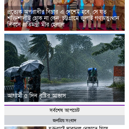
প্রত্যেক অপরাধীর বিচার এ দেশেই হবে, সে যত
শক্তিশালীই হোক না কেন, চট্টগ্রামে জুলাই গণঅভ্যুত্থান
দিবসে প্রতিমন্ত্রী মীর হেলাল
আগামী ৫ দিন বৃষ্টির আভাস
সর্বশেষ আপডেট
জনপ্রিয় সংবাদ
যুক্তরাষ্ট্রে দাবানল নেভাতে গিয়ে