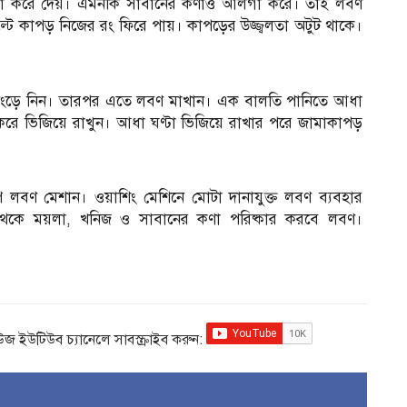
া করে দেয়। এমনকি সাবানের কণাও আলগা করে। তাই লবণ
টে কাপড় নিজের রং ফিরে পায়। কাপড়ের উজ্জ্বলতা অটুট থাকে।
।
ি নিংড়ে নিন। তারপর এতে লবণ মাখান। এক বালতি পানিতে আধা
রে ভিজিয়ে রাখুন। আধা ঘণ্টা ভিজিয়ে রাখার পরে জামাকাপড়
প লবণ মেশান। ওয়াশিং মেশিনে মোটা দানাযুক্ত লবণ ব্যবহার
থেকে ময়লা, খনিজ ও সাবানের কণা পরিষ্কার করবে লবণ।
িউজ ইউটিউব চ্যানেলে সাবস্ক্রাইব করুন: