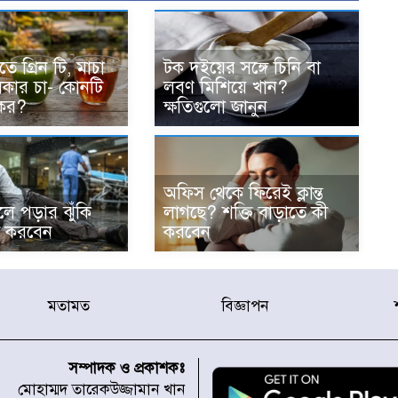
 গ্রিন টি, মাচা
টক দইয়ের সঙ্গে চিনি বা
িকার চা- কোনটি
লবণ মিশিয়ে খান?
যকর?
ক্ষতিগুলো জানুন
অফিস থেকে ফিরেই ক্লান্ত
ছলে পড়ার ঝুঁকি
লাগছে? শক্তি বাড়াতে কী
ী করবেন
করবেন
মতামত
বিজ্ঞাপন
সম্পাদক ও প্রকাশকঃ
মোহাম্মদ তারেকউজ্জামান খান