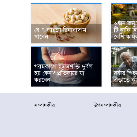
ওজন কমাতে
যে ৭ কারণে চিনাবাদাম
টি নাকি ল
খাবেন
বেশি কার্
গরমকালে হজমশক্তি দুর্বল
হয় কেন? প্রতিকারে যা
বর্ষায় পি
করবেন
এড়াতে ক
সম্পাদকীয়
উপসম্পাদকীয়