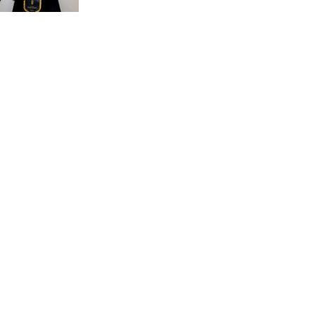
দেশে ভারি বৃষ্টির সতর্কবার্তা, ১০
জেলায় বন্যার পূর্বাভাস
৫৩ নং ওয়ার্ডের সড়কে নেমপ্লেট
স্থাপনের উদ্যোগ চান মিয়া
ব্যাপারীর
৭ জেলায় ঝোড়ো হাওয়াসহ
বজ্রবৃষ্টির শঙ্কা
বগুড়া ও সিলেটে সড়ক দুর্ঘটনায়
নিহত ১৫
জুলাইয়ে দেশজুড়ে ৪৫৮টি সড়ক
দুর্ঘটনায় ৪১৬ জন নিহত হয়েছেন
হারিয়ে যাওয়া শিশুকে পরিবারের