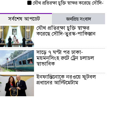
যৌথ প্রতিরক্ষা চুক্তি স্বাক্ষর করেছে সৌদি-তুরস্ক-পাকিস্তান
সাড়ে
সর্বশেষ আপডেট
জনপ্রিয় সংবাদ
যৌথ প্রতিরক্ষা চুক্তি স্বাক্ষর
করেছে সৌদি-তুরস্ক-পাকিস্তান
সাড়ে ৭ ঘণ্টা পর ঢাকা-
ময়মনসিংহ রুটে ট্রেন চলাচল
স্বাভাবিক
ইনফান্তিনোকে নরওয়ে ফুটবল
প্রধানের আল্টিমেটাম
দেশে ভারি বৃষ্টির সতর্কবার্তা, ১০
জেলায় বন্যার পূর্বাভাস
৫৩ নং ওয়ার্ডের সড়কে নেমপ্লেট
স্থাপনের উদ্যোগ চান মিয়া