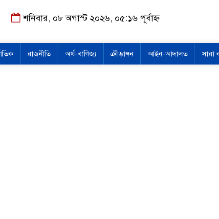
শনিবার, ০৮ অগাস্ট ২০২৬, ০৫:১৬ পূর্বাহ্ন
জাতিক
রাজনীতি
অর্থ-বাণিজ্য
ক্রীড়াঙ্গন
আইন-আদালত
সারা 