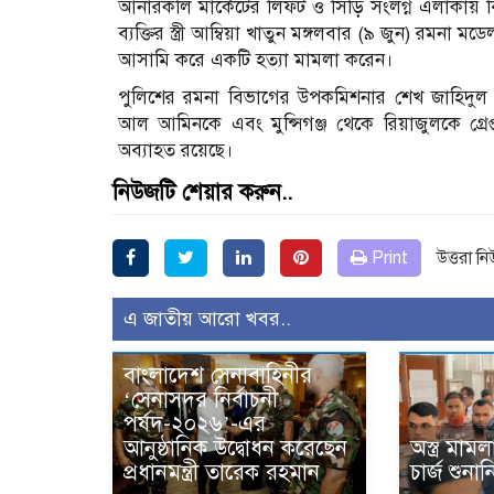
আনারকলি মার্কেটের লিফট ও সিঁড়ি সংলগ্ন এলাকায় 
ব্যক্তির স্ত্রী আম্বিয়া খাতুন মঙ্গলবার (৯ জুন) রম
আসামি করে একটি হত্যা মামলা করেন।
পুলিশের রমনা বিভাগের উপকমিশনার শেখ জাহিদুল 
আল আমিনকে এবং মুন্সিগঞ্জ থেকে রিয়াজুলকে গ্রেপ
অব্যাহত রয়েছে।
নিউজটি শেয়ার করুন..
Print
উত্তরা ন
এ জাতীয় আরো খবর..
বাংলাদেশ সেনাবাহিনীর
‘সেনাসদর নির্বাচনী
পর্ষদ-২০২৬’-এর
আনুষ্ঠানিক উদ্বোধন করেছেন
অস্ত্র মা
প্রধানমন্ত্রী তারেক রহমান
চার্জ শুনা