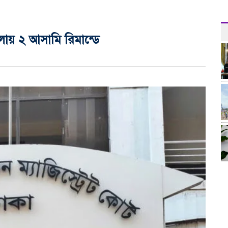
মলায় ২ আসামি রিমান্ডে