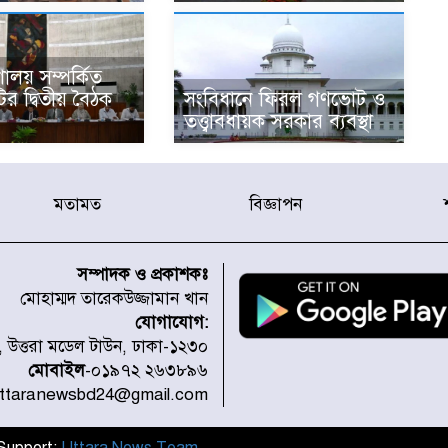
ণালয় সম্পর্কিত
টির দ্বিতীয় বৈঠক
সংবিধানে ফিরল গণভোট ও
তত্ত্বাবধায়ক সরকার ব্যবস্থা
মতামত
বিজ্ঞাপন
সম্পাদক ও প্রকাশকঃ
মোহাম্মদ তারেকউজ্জামান খান
যোগাযোগ:
১, উত্তরা মডেল টাউন, ঢাকা-১২৩০
মোবাইল
-০১৯৭২ ২৬৩৮৯৬
uttaranewsbd24@gmail.com