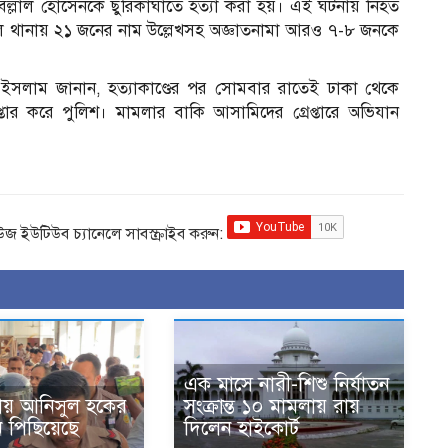
বিল্লাল হোসেনকে ছুরিকাঘাতে হত্যা করা হয়। এই ঘটনায় নিহত
না মডেল থানায় ২১ জনের নাম উল্লেখসহ অজ্ঞাতনামা আরও ৭-৮ জনকে
ইসলাম জানান, হত্যাকাণ্ডের পর সোমবার রাতেই ঢাকা থেকে
্তার করে পুলিশ। মামলার বাকি আসামিদের গ্রেপ্তারে অভিযান
িউজ ইউটিউব চ্যানেলে সাবস্ক্রাইব করুন:
এক মাসে নারী-শিশু নির্যাতন
মলায় আনিসুল হকের
সংক্রান্ত ১০ মামলায় রায়
নি পিছিয়েছে
দিলেন হাইকোর্ট