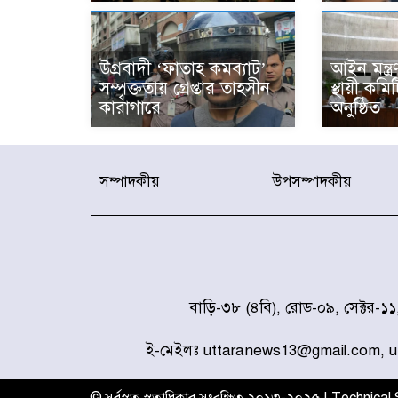
উগ্রবাদী ‘ফাতাহ কমব্যাট’
আইন মন্ত্র
সম্পৃক্ততায় গ্রেপ্তার তাহসীন
স্থায়ী কমি
কারাগারে
অনুষ্ঠিত
সম্পাদকীয়
উপসম্পাদকীয়
বাড়ি-৩৮ (৪বি), রোড-০৯, সেক্টর-১
ই-মেইলঃ uttaranews13@gmail.com, 