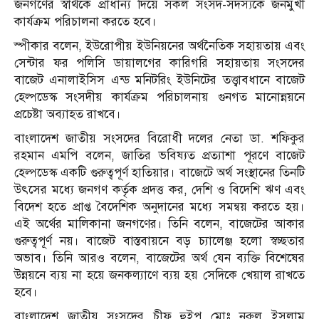
জনগণের স্বার্থকে প্রাধান্য দিয়ে সকল সংসদ-সদস্যকে জনমুখী
কার্যক্রম পরিচালনা করতে হবে।
স্পীকার বলেন, ইউরোপীয় ইউনিয়নের অর্থনৈতিক সহায়তায় এবং
সেন্টার ফর পলিসি ডায়ালগের কারিগরি সহায়তায় সংসদের
বাজেট এনালাইসিস এন্ড মনিটরিং ইউনিটের তত্ত্বাবধানে বাজেট
হেল্পডেস্ক সংসদীয় কার্যক্রম পরিচালনায় গুনগত মানোন্নয়নে
প্রচেষ্টা অব্যাহত রাখবে।
বাংলাদেশ জাতীয় সংসদের বিরোধী দলের নেতা ডা. শফিকুর
রহমান এমপি বলেন, জাতির ভবিষ্যত প্রত্যাশা পূরণে বাজেট
হেল্পডেস্ক একটি গুরুত্বপূর্ণ হাতিয়ার। বাজেটে অর্থ সংস্থানের তিনটি
উৎসের মধ্যে জনগণ কর্তৃক প্রদত্ত কর, দেশি ও বিদেশি ঋণ এবং
বিদেশ হতে প্রাপ্ত বৈদেশিক অনুদানের মধ্যে সমন্বয় করতে হয়।
এই অর্থের মালিকানা জনগণের। তিনি বলেন, বাজেটের আকার
গুরুত্বপূর্ণ নয়। বাজেট বাস্তবায়নে বড় চ্যালেঞ্জ হলো স্বচ্ছতার
অভাব। তিনি আরও বলেন, বাজেটের অর্থ যেন ব্যক্তি বিশেষের
উন্নয়নে ব্যয় না হয়ে জনকল্যাণে ব্যয় হয় সেদিকে খেয়াল রাখতে
হবে।
বাংলাদেশ জাতীয় সংসদের চীফ হুইপ মোঃ নূরুল ইসলাম