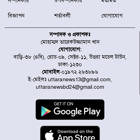
সম্পাদকীয়
উপসম্পাদকীয়
মতামত
অফিসের সামনে দালাল চক্রের ১৩ জন
সদস্যকে বিভিন্ন মেয়াদে সাজা প্রদান
করেছে র‌্যাব-১
বিজ্ঞাপন
শর্তাবলী
যোগাযোগ
হরমুজ প্রণালি নিয়ে ওমানের সঙ্গে চুক্তি
চূড়ান্ত পর্যায়ে : ইরান
সম্পাদক ও প্রকাশকঃ
মোহাম্মদ তারেকউজ্জামান খান
যোগাযোগ:
প্রত্যেক অপরাধীর বিচার এ দেশেই
বাড়ি-৩৮ (৪বি), রোড-০৯, সেক্টর-১১, উত্তরা মডেল টাউন,
হবে, সে যত শক্তিশালীই হোক না কেন,
ঢাকা-১২৩০
চট্টগ্রামে জুলাই গণঅভ্যুত্থান দিবসে
প্রতিমন্ত্রী মীর হেলাল
মোবাইল
-০১৯৭২ ২৬৩৮৯৬
ই-মেইলঃ uttaranews13@gmail.com,
আগামী ৫ দিন বৃষ্টির আভাস
uttaranewsbd24@gmail.com
হাসিনার বক্তব্য প্রচারে ভারতের সমর্থন
নেই