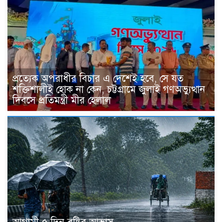
প্রত্যেক অপরাধীর বিচার এ দেশেই হবে, সে যত
শক্তিশালীই হোক না কেন, চট্টগ্রামে জুলাই গণঅভ্যুত্থান
দিবসে প্রতিমন্ত্রী মীর হেলাল