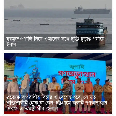
হরমুজ প্রণালি নিয়ে ওমানের সঙ্গে চুক্তি চূড়ান্ত পর্যায়ে :
ইরান
প্রত্যেক অপরাধীর বিচার এ দেশেই হবে, সে যত
শক্তিশালীই হোক না কেন, চট্টগ্রামে জুলাই গণঅভ্যুত্থান
দিবসে প্রতিমন্ত্রী মীর হেলাল