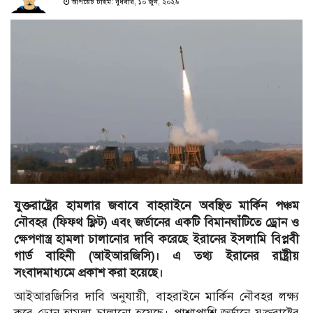
আপডেট টাইম: বুধবার, ১০ জুন, ২০২৬
যুক্তরাষ্ট্রের হামলার জবাবে বাহরাইনে অবস্থিত মার্কিন পঞ্চম
নৌবহর (ফিফথ ফ্লিট) এবং জর্ডানের একটি বিমানঘাঁটিতে ড্রোন ও
ক্ষেপণাস্ত্র হামলা চালানোর দাবি করেছে ইরানের ইসলামি বিপ্লবী
গার্ড বাহিনী (আইআরজিসি)। এ তথ্য ইরানের রাষ্ট্রীয়
সংবাদমাধ্যমে প্রকাশ করা হয়েছে।
আইআরজিসির দাবি অনুযায়ী, বাহরাইনে মার্কিন নৌবহর লক্ষ্য