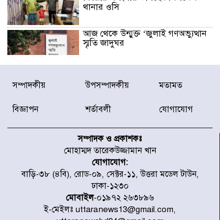
থানার ওসি
আজ থেকে উন্মুক্ত ‘জুলাই গণঅভ্যুত্থান
স্মৃতি জাদুঘর
রাজধানীর উত্তরা আঞ্চলিক পাসপোর্ট
সম্পাদকীয়
উপসম্পাদকীয়
মতামত
অফিসের সামনে দালাল চক্রের ১৩ জন
সদস্যকে বিভিন্ন মেয়াদে সাজা প্রদান
করেছে র‌্যাব-১
বিজ্ঞাপন
শর্তাবলী
যোগাযোগ
হরমুজ প্রণালি নিয়ে ওমানের সঙ্গে চুক্তি
চূড়ান্ত পর্যায়ে : ইরান
সম্পাদক ও প্রকাশকঃ
মোহাম্মদ তারেকউজ্জামান খান
যোগাযোগ:
প্রত্যেক অপরাধীর বিচার এ দেশেই
বাড়ি-৩৮ (৪বি), রোড-০৯, সেক্টর-১১, উত্তরা মডেল টাউন,
হবে, সে যত শক্তিশালীই হোক না কেন,
ঢাকা-১২৩০
চট্টগ্রামে জুলাই গণঅভ্যুত্থান দিবসে
প্রতিমন্ত্রী মীর হেলাল
মোবাইল
-০১৯৭২ ২৬৩৮৯৬
ই-মেইলঃ uttaranews13@gmail.com,
আগামী ৫ দিন বৃষ্টির আভাস