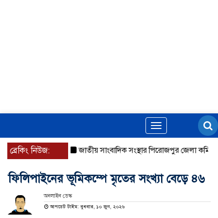
Toggle
navigation
ব্রেকিং নিউজ:
জাতীয় সাংবাদিক সংস্থার পিরোজপুর জেলা কমিটি অনু
ফিলিপাইনের ভূমিকম্পে মৃতের সংখ্যা বেড়ে ৪৬
অনলাইন ডেস্ক
আপডেট টাইম: বুধবার, ১০ জুন, ২০২৬