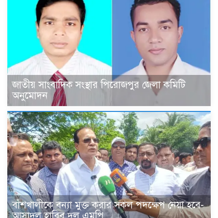
জাতীয় সাংবাদিক সংস্থার পিরোজপুর জেলা কমিটি
অনুমোদন
বাঁশখালীকে বন্যা মুক্ত করার সকল পদক্ষেপ নেয়া হবে-
আসাদুল হাবিব দুলু এমপি