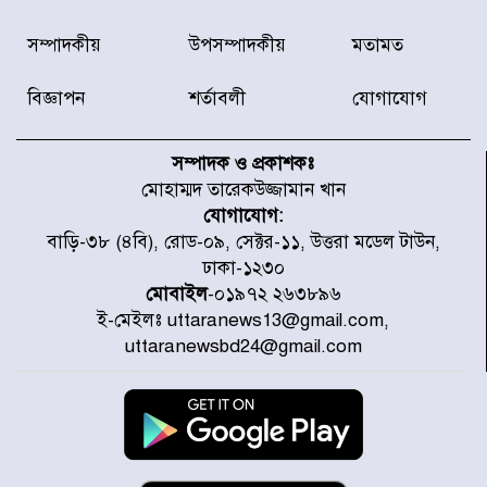
বিদ্যুৎ-জ্বালানি খাতে অস্থিরতা তৈরির
সম্পাদকীয়
উপসম্পাদকীয়
মতামত
চেষ্টা করছে একটি চক্র : প্রধানমন্ত্রী
বিজ্ঞাপন
শর্তাবলী
যোগাযোগ
টাইফুন ‘ডলফিনের’ আঘাতে জাপানে
৫ আহত, চীনে বন্দর বন্ধ
সম্পাদক ও প্রকাশকঃ
মোহাম্মদ তারেকউজ্জামান খান
যোগাযোগ:
চিকিৎসা খাতে জিডিপির ৫ শতাংশ
বাড়ি-৩৮ (৪বি), রোড-০৯, সেক্টর-১১, উত্তরা মডেল টাউন,
বরাদ্দের ঘোষণা স্থানীয় সরকার মন্ত্রীর
ঢাকা-১২৩০
মোবাইল
-০১৯৭২ ২৬৩৮৯৬
ই-মেইলঃ uttaranews13@gmail.com,
জুলাই জাদুঘর ঘুরে দেখলেন এনসিপি
uttaranewsbd24@gmail.com
নেতারা
যুক্তরাষ্ট্রে দাবানল নেভাতে গিয়ে
হেলিকপ্টার বিধ্বস্ত, নিহত ১