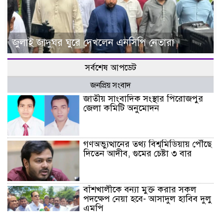
জুলাই জাদুঘর ঘুরে দেখলেন এনসিপি নেতারা
সর্বশেষ আপডেট
জনপ্রিয় সংবাদ
জাতীয় সাংবাদিক সংস্থার পিরোজপুর
জেলা কমিটি অনুমোদন
গণঅভ্যুত্থানের তথ্য বিশ্বমিডিয়ায় পৌঁছে
দিতেন আদীব, গুমের চেষ্টা ৩ বার
বাঁশখালীকে বন্যা মুক্ত করার সকল
পদক্ষেপ নেয়া হবে- আসাদুল হাবিব দুলু
এমপি