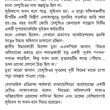
মধ্যে দেলুভিওর নাম অন্তর্ভুক্ত ছিল না।
ভূমিকম্পে ভবন ধসে পড়ে, ভূমিধস হয়। এ ছাড়া দক্ষিণাঞ্চলীয়
দ্বীপটির একটি বিস্তীর্ণ এলাকাজুড়ে সুনামির সতর্কতা জারি করা
হয়।৩৯ বছর বয়সী জোয়ি ডেলুভিও জেনারেল সান্তোস সিটির
একটি সুপারমার্কেটের দুইজন কর্মচারীর
মধ্যে একজন ছিলেন। সেখানে ক্রমাগত আফটারশকের হুমকি
সত্ত্বেও উদ্ধার অভিযান চালানো হচ্ছিল।
স্থানীয় উদ্ধারকারী মিশেল চুয়া এএফপিকে জানান, ‘উদ্ধার
অভিযানের শুরুতে প্রাণ শনাক্তকারী যন্ত্র একটি ‘দুর্বল স্পন্দন’
সনাক্ত করেছিল, কিন্তু যখন তারা মৃতদেহটির কাছে পৌঁছায়…
তখন প্রাণের কোনো চিহ্ন ছিল না।’
চুয়া আরো জানান, ডেলুভিওর মৃতদেহ দুটি বিমের মাঝে চাপা
পড়া অবস্থায় পাওয়া গেছে।
বেসামরিক প্রতিরক্ষা কর্মকর্তা রাফায়েলিতো আলেহান্দ্রো একটি
রেডিও সাক্ষাৎকারে বলেন, ‘নিহতরা অধিকাংশই দাভাও
অক্সিডেন্টাল প্রদেশের বাসিন্দা ছিলেন এবং তাদের বেশিরভাগই
ভূমিধস বা ভবন ধসে নিহত হয়েছেন।