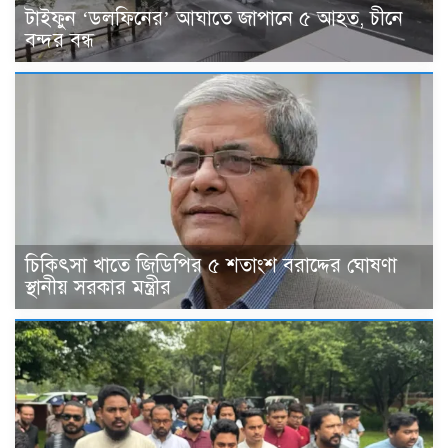
টাইফুন ‘ডলফিনের’ আঘাতে জাপানে ৫ আহত, চীনে
বন্দর বন্ধ
চিকিৎসা খাতে জিডিপির ৫ শতাংশ বরাদ্দের ঘোষণা
স্থানীয় সরকার মন্ত্রীর