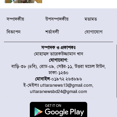
জুলাই গণঅভ্যুত্থানে আহত যোদ্ধা
সম্পাদকীয়
উপসম্পাদকীয়
মতামত
মিতুর খোঁজ নিলেন প্রধানমন্ত্রী
বিজ্ঞাপন
শর্তাবলী
যোগাযোগ
উত্তরায় জুলাই গণঅভ্যুত্থানের ৯২
শহীদের তালিকা প্রকাশ করল JRA
সম্পাদক ও প্রকাশকঃ
মোহাম্মদ তারেকউজ্জামান খান
যোগাযোগ:
জুলাই গণঅভ্যুত্থানে উত্তরায় সর্বকনিষ্ঠ
বাড়ি-৩৮ (৪বি), রোড-০৯, সেক্টর-১১, উত্তরা মডেল টাউন,
শহীদ জাবির ইব্রাহীম: এক শিশুর রক্তে
ঢাকা-১২৩০
লেখা ইতিহাস
মোবাইল
-০১৯৭২ ২৬৩৮৯৬
ই-মেইলঃ uttaranews13@gmail.com,
রাজধানীতে আজ বৃষ্টির সম্ভাবনা, যা
uttaranewsbd24@gmail.com
জানাল আবহাওয়া অধিদপ্তর
জুলাই গণঅভ্যুত্থানের অমর প্রতীক
শহীদ মীর মুগ্ধ