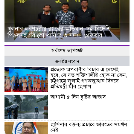
খুলনার লবণচরায় র‍্যাবের অভিযান: দুই বিদেশি
পিস্তলসহ ‘বি কোম্পানি’র ৩ সদস্য গ্রেফতার
সর্বশেষ আপডেট
জনপ্রিয় সংবাদ
প্রত্যেক অপরাধীর বিচার এ দেশেই
হবে, সে যত শক্তিশালীই হোক না কেন,
চট্টগ্রামে জুলাই গণঅভ্যুত্থান দিবসে
প্রতিমন্ত্রী মীর হেলাল
আগামী ৫ দিন বৃষ্টির আভাস
হাসিনার বক্তব্য প্রচারে ভারতের সমর্থন
নেই