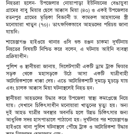
নিহতরা হলেন- উপজেলার নোয়াপাড়া ইউনিয়নের বেঙাডুবা
গ্রামের বাবু মিয়ার ছেলে আক্কাস মিয়া (৪০) ও একই উপজেলার
রতনপুর গ্রামের মৃত্তিকা বিজ্ঞানী ড. কামরুল আহসানের স্ত্রী
মনোয়ারা খাতুন (৭০)। তাৎক্ষণিকভাবে আহতদের পরিচয় জানা
যায়নি।
শায়েস্তাগঞ্জ হাইওয়ে থানার ওসি শুভ রঞ্জন চাকমা দুর্ঘটনায়
নিহতের বিষয়টি নিশ্চিত করে বলেন, এ ঘটনায় আইনি ব্যবস্থা
প্রক্রিয়াধীন।
পুলিশ ও স্থানীয়রা জানায়, সিলেটগামী একটি ড্রাম ট্রাক ফিডার
সড়ক থেকে মহাসড়কে উঠে আসা একটি যাত্রীবাহী
অটোরিকশাকে ধাক্কা দেয়। এতে অটোরিকশাটি দুমড়ে মুচড়ে যায়
এবং চালক আক্কাস মিয়া ঘটনাস্থলেই নিহত হন।
স্থানীয়রা আহতদের উদ্ধার করে উপজেলা স্বাস্থ্য কমপ্লেক্সে নিয়ে
যায়। সেখানে চিকিৎসাধীন মনোয়ারা খাতুনের মৃত্যু হয়। অন্য
দুই আহত যাত্রীর অবস্থার অবনতি হলে উন্নত চিকিৎসার জন্য
আধুনিক সদর হাসপাতালে পাঠানো হয়। দুর্ঘটনার পর শায়েস্তাগঞ্জ
হাইওয়ে থানা পুলিশ ঘটনাস্থলে পৌঁছে ট্রাক ও অটোরিকশা উদ্ধার