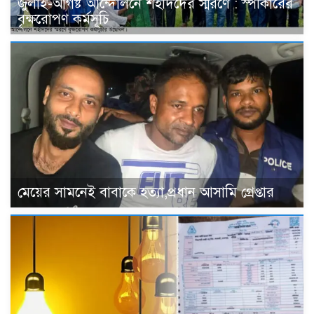
জুলাই-আগষ্ট আন্দোলনে শহীদদের স্মরণে : স্পীকারের
বৃক্ষরোপণ কর্মসূচি
মেয়ের সামনেই বাবাকে হত্যা,প্রধান আসামি গ্রেপ্তার