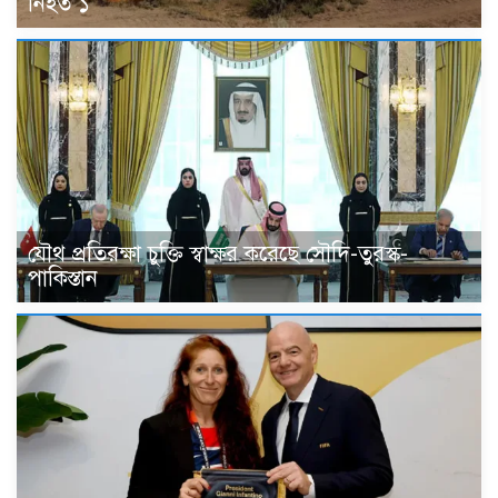
নিহত ১
যৌথ প্রতিরক্ষা চুক্তি স্বাক্ষর করেছে সৌদি-তুরস্ক-
পাকিস্তান