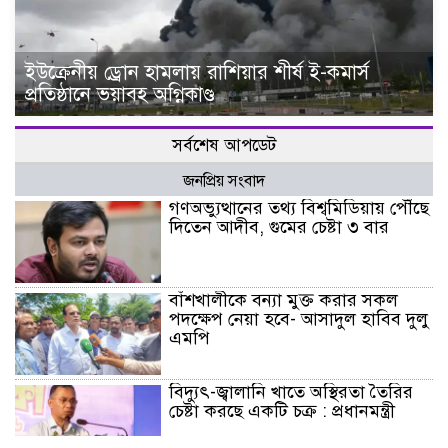
ইউক্রেনীয় ড্রোন হামলায় রাশিয়ার শীর্ষ ই-কমার্স
প্রতিষ্ঠানে ভয়াবহ অগ্নিকাণ্ড
সর্বশেষ আপডেট
জনপ্রিয় সংবাদ
গণঅভ্যুত্থানের তথ্য বিশ্বমিডিয়ায় পৌঁছে
দিতেন আদীব, গুমের চেষ্টা ৩ বার
বাঁশখালীকে বন্যা মুক্ত করার সকল
পদক্ষেপ নেয়া হবে- আসাদুল হাবিব দুলু
এমপি
বিদ্যুৎ-জ্বালানি খাতে অস্থিরতা তৈরির
চেষ্টা করছে একটি চক্র : প্রধানমন্ত্রী