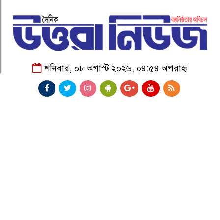
শনিবার, ০৮ অগাস্ট ২০২৬, ০৪:৫৪ অপরাহ্ন