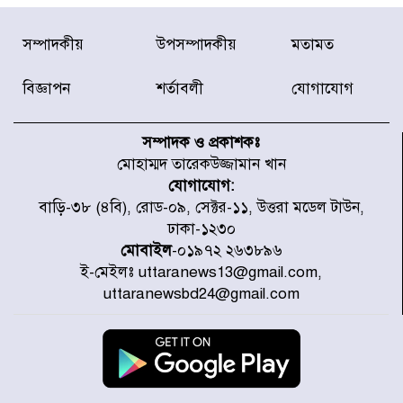
টাইফুন ‘ডলফিনের’ আঘাতে জাপানে
সম্পাদকীয়
উপসম্পাদকীয়
মতামত
৫ আহত, চীনে বন্দর বন্ধ
বিজ্ঞাপন
শর্তাবলী
যোগাযোগ
চিকিৎসা খাতে জিডিপির ৫ শতাংশ
বরাদ্দের ঘোষণা স্থানীয় সরকার মন্ত্রীর
সম্পাদক ও প্রকাশকঃ
মোহাম্মদ তারেকউজ্জামান খান
যোগাযোগ:
জুলাই জাদুঘর ঘুরে দেখলেন এনসিপি
বাড়ি-৩৮ (৪বি), রোড-০৯, সেক্টর-১১, উত্তরা মডেল টাউন,
নেতারা
ঢাকা-১২৩০
মোবাইল
-০১৯৭২ ২৬৩৮৯৬
ই-মেইলঃ uttaranews13@gmail.com,
যুক্তরাষ্ট্রে দাবানল নেভাতে গিয়ে
uttaranewsbd24@gmail.com
হেলিকপ্টার বিধ্বস্ত, নিহত ১
মজুদদারের সর্বোচ্চ শাস্তি মৃত্যুদণ্ড, তাই
ভেবে মজুদ করবেন : আইনমন্ত্রী