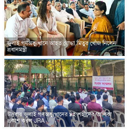
জুলাই গণঅভ্যুত্থানে আহত যোদ্ধা মিতুর খোঁজ নিলেন
প্রধানমন্ত্রী
উত্তরায় জুলাই গণঅভ্যুত্থানের ৯২ শহীদের তালিকা
প্রকাশ করল JRA