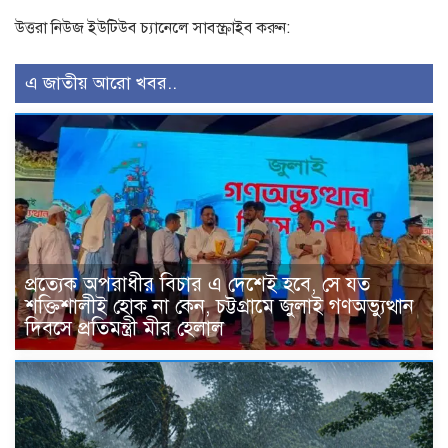
উত্তরা নিউজ ইউটিউব চ্যানেলে সাবস্ক্রাইব করুন:
এ জাতীয় আরো খবর..
প্রত্যেক অপরাধীর বিচার এ দেশেই হবে, সে যত
শক্তিশালীই হোক না কেন, চট্টগ্রামে জুলাই গণঅভ্যুত্থান
দিবসে প্রতিমন্ত্রী মীর হেলাল