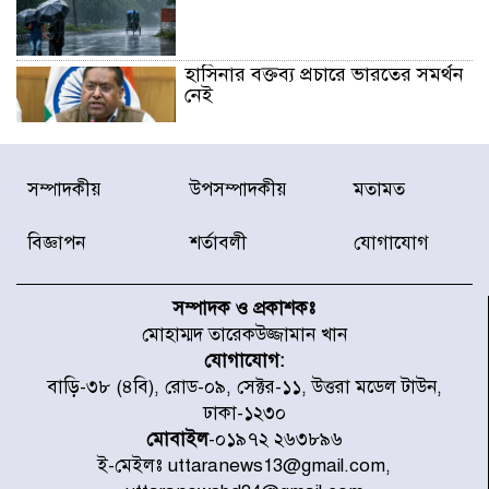
হাসিনার বক্তব্য প্রচারে ভারতের সমর্থন
নেই
জুলাই গণঅভ্যুত্থানে আহত যোদ্ধা
সম্পাদকীয়
উপসম্পাদকীয়
মতামত
মিতুর খোঁজ নিলেন প্রধানমন্ত্রী
বিজ্ঞাপন
শর্তাবলী
যোগাযোগ
উত্তরায় জুলাই গণঅভ্যুত্থানের ৯২
শহীদের তালিকা প্রকাশ করল JRA
সম্পাদক ও প্রকাশকঃ
মোহাম্মদ তারেকউজ্জামান খান
যোগাযোগ:
জুলাই গণঅভ্যুত্থানে উত্তরায় সর্বকনিষ্ঠ
বাড়ি-৩৮ (৪বি), রোড-০৯, সেক্টর-১১, উত্তরা মডেল টাউন,
শহীদ জাবির ইব্রাহীম: এক শিশুর রক্তে
ঢাকা-১২৩০
লেখা ইতিহাস
মোবাইল
-০১৯৭২ ২৬৩৮৯৬
ই-মেইলঃ uttaranews13@gmail.com,
রাজধানীতে আজ বৃষ্টির সম্ভাবনা, যা