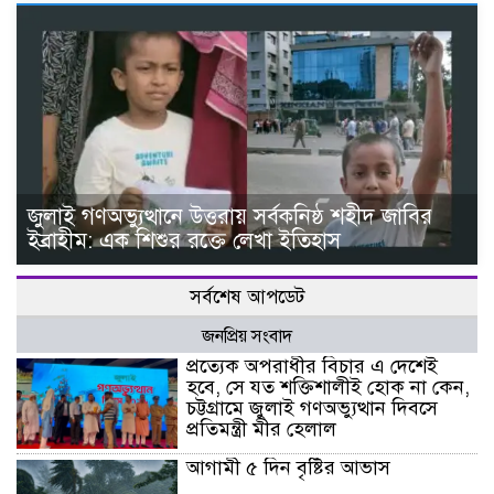
জুলাই গণঅভ্যুত্থানে উত্তরায় সর্বকনিষ্ঠ শহীদ জাবির
ইব্রাহীম: এক শিশুর রক্তে লেখা ইতিহাস
সর্বশেষ আপডেট
জনপ্রিয় সংবাদ
প্রত্যেক অপরাধীর বিচার এ দেশেই
হবে, সে যত শক্তিশালীই হোক না কেন,
চট্টগ্রামে জুলাই গণঅভ্যুত্থান দিবসে
প্রতিমন্ত্রী মীর হেলাল
আগামী ৫ দিন বৃষ্টির আভাস