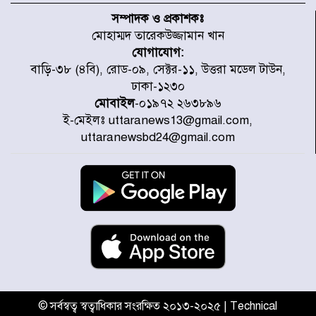
স্থাপনের উদ্যোগ চান মিয়া ব্যাপারীর
সম্পাদক ও প্রকাশকঃ
মোহাম্মদ তারেকউজ্জামান খান
যোগাযোগ:
৭ জেলায় ঝোড়ো হাওয়াসহ বজ্রবৃষ্টির
বাড়ি-৩৮ (৪বি), রোড-০৯, সেক্টর-১১, উত্তরা মডেল টাউন,
শঙ্কা
ঢাকা-১২৩০
মোবাইল
-০১৯৭২ ২৬৩৮৯৬
ই-মেইলঃ uttaranews13@gmail.com,
বগুড়া ও সিলেটে সড়ক দুর্ঘটনায় নিহত
uttaranewsbd24@gmail.com
১৫
জুলাইয়ে দেশজুড়ে ৪৫৮টি সড়ক
দুর্ঘটনায় ৪১৬ জন নিহত হয়েছেন
হারিয়ে যাওয়া শিশুকে পরিবারের কাছে
ফিরিয়ে প্রশংসায় ভাসছেন খিলক্ষেত
থানার ওসি
© সর্বস্বত্ব স্বত্বাধিকার সংরক্ষিত ২০১৩-২০২৫ | Technical