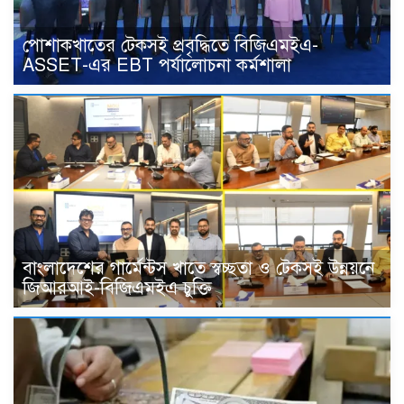
পোশাকখাতের টেকসই প্রবৃদ্ধিতে বিজিএমইএ-
ASSET-এর EBT পর্যালোচনা কর্মশালা
বাংলাদেশের গার্মেন্টস খাতে স্বচ্ছতা ও টেকসই উন্নয়নে
জিআরআই-বিজিএমইএ চুক্তি