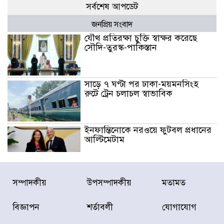
সর্বশেষ আপডেট
জনপ্রিয় সংবাদ
যৌথ প্রতিরক্ষা চুক্তি স্বাক্ষর করেছে
সৌদি-তুরস্ক-পাকিস্তান
সাড়ে ৭ ঘণ্টা পর ঢাকা-ময়মনসিংহ
রুটে ট্রেন চলাচল স্বাভাবিক
ইনফান্তিনোকে নরওয়ে ফুটবল প্রধানের
আল্টিমেটাম
দেশে ভারি বৃষ্টির সতর্কবার্তা, ১০
সম্পাদকীয়
উপসম্পাদকীয়
মতামত
জেলায় বন্যার পূর্বাভাস
বিজ্ঞাপন
শর্তাবলী
যোগাযোগ
৫৩ নং ওয়ার্ডের সড়কে নেমপ্লেট