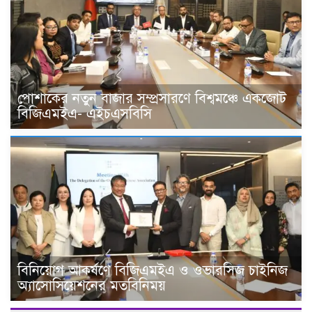
পোশাকের নতুন বাজার সম্প্রসারণে বিশ্বমঞ্চে একজোট
বিজিএমইএ- এইচএসবিসি
বিনিয়োগ আকর্ষণে বিজিএমইএ ও ওভারসিজ চাইনিজ
অ্যাসোসিয়েশনের মতবিনিময়