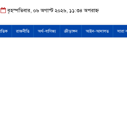
বৃহস্পতিবার, ০৬ অগাস্ট ২০২৬, ১১:৩৪ অপরাহ্ন
জাতিক
রাজনীতি
অর্থ-বাণিজ্য
ক্রীড়াঙ্গন
আইন-আদালত
সারা 