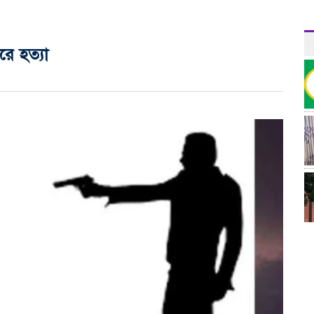
রে হত্যা
র