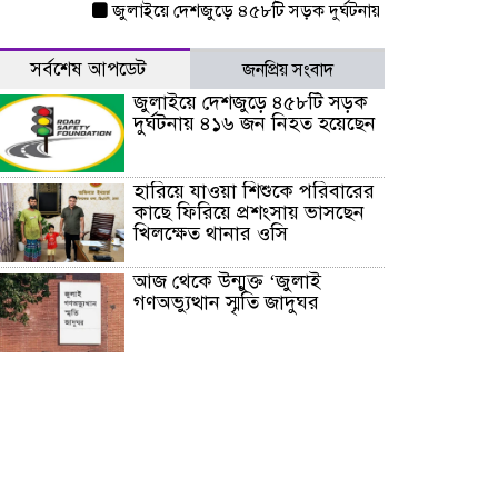
জুলাইয়ে দেশজুড়ে ৪৫৮টি সড়ক দুর্ঘটনায় ৪১৬ জন নিহত হয়েছ
সর্বশেষ আপডেট
জনপ্রিয় সংবাদ
জুলাইয়ে দেশজুড়ে ৪৫৮টি সড়ক
দুর্ঘটনায় ৪১৬ জন নিহত হয়েছেন
হারিয়ে যাওয়া শিশুকে পরিবারের
কাছে ফিরিয়ে প্রশংসায় ভাসছেন
খিলক্ষেত থানার ওসি
আজ থেকে উন্মুক্ত ‘জুলাই
গণঅভ্যুত্থান স্মৃতি জাদুঘর
রাজধানীর উত্তরা আঞ্চলিক
পাসপোর্ট অফিসের সামনে দালাল
চক্রের ১৩ জন সদস্যকে বিভিন্ন
মেয়াদে সাজা প্রদান করেছে
‌্যাব-১
হরমুজ প্রণালি নিয়ে ওমানের সঙ্গে