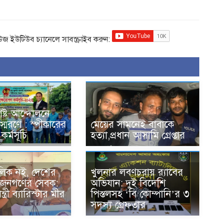
িউজ ইউটিউব চ্যানেলে সাবস্ক্রাইব করুন:
ষ্ট আন্দোলনে
্মরণে : স্পীকারের
মেয়ের সামনেই বাবাকে
কর্মসূচি
হত্যা,প্রধান আসামি গ্রেপ্তার
িক নই, দেশের
খুলনার লবণচরায় র‍্যাবের
 জনগণের সেবক:
অভিযান: দুই বিদেশি
্ত্রী ব্যারিস্টার মীর
পিস্তলসহ ‘বি কোম্পানি’র ৩
সদস্য গ্রেফতার