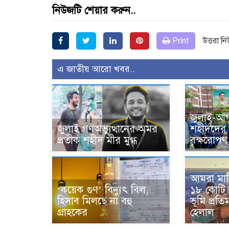
নিউজটি শেয়ার করুন..
Print
উত্তরা ন
এ জাতীয় আরো খবর..
জুলাই-আগ
জুলাই গণঅভ্যুত্থানের অমর
শহীদদের স
প্রতীক শহীদ মীর মুগ্ধ
বৃক্ষরোপণ 
আমরা মাল
‘কয়েক গুণ’ বিদ্যুৎ বিল,
১৮ কোটি
হিসাব মিলছে না বহু
ভূমি প্রতিমন
গ্রাহকের
হেলাল