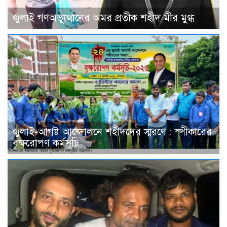
জুলাই গণঅভ্যুত্থানের অমর প্রতীক শহীদ মীর মুগ্ধ
জুলাই-আগষ্ট আন্দোলনে শহীদদের স্মরণে : স্পীকারের
বৃক্ষরোপণ কর্মসূচি