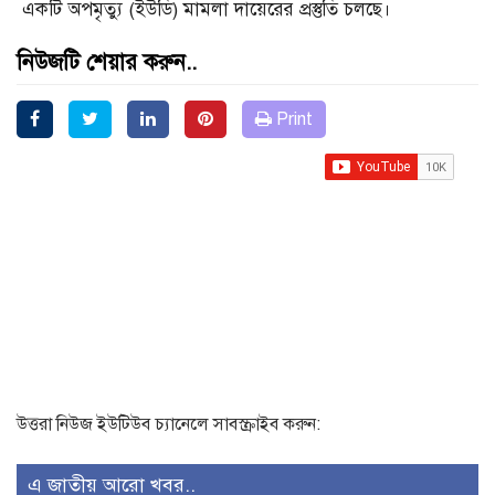
একটি অপমৃত্যু (ইউডি) মামলা দায়েরের প্রস্তুতি চলছে।
নিউজটি শেয়ার করুন..
Print
উত্তরা নিউজ ইউটিউব চ্যানেলে সাবস্ক্রাইব করুন:
এ জাতীয় আরো খবর..