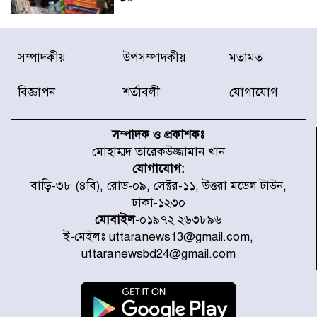
জুলাইয়ে দেশজুড়ে ৪৫৮টি সড়ক
সম্পাদকীয়
উপসম্পাদকীয়
মতামত
দুর্ঘটনায় ৪১৬ জন নিহত হয়েছেন
বিজ্ঞাপন
শর্তাবলী
যোগাযোগ
হারিয়ে যাওয়া শিশুকে পরিবারের কাছে
ফিরিয়ে প্রশংসায় ভাসছেন খিলক্ষেত
সম্পাদক ও প্রকাশকঃ
থানার ওসি
মোহাম্মদ তারেকউজ্জামান খান
যোগাযোগ:
আজ থেকে উন্মুক্ত ‘জুলাই গণঅভ্যুত্থান
বাড়ি-৩৮ (৪বি), রোড-০৯, সেক্টর-১১, উত্তরা মডেল টাউন,
স্মৃতি জাদুঘর
ঢাকা-১২৩০
মোবাইল
-০১৯৭২ ২৬৩৮৯৬
ই-মেইলঃ uttaranews13@gmail.com,
রাজধানীর উত্তরা আঞ্চলিক পাসপোর্ট
uttaranewsbd24@gmail.com
অফিসের সামনে দালাল চক্রের ১৩ জন
সদস্যকে বিভিন্ন মেয়াদে সাজা প্রদান
করেছে র‌্যাব-১
হরমুজ প্রণালি নিয়ে ওমানের সঙ্গে চুক্তি