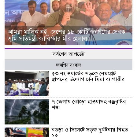
আমরা মালিক নই, দেশের ১৮ কোটি জনগণের সেবক:
ভূমি প্রতিমন্ত্রী ব্যারিস্টার মীর হেলাল
সর্বশেষ আপডেট
জনপ্রিয় সংবাদ
৫৩ নং ওয়ার্ডের সড়কে নেমপ্লেট
স্থাপনের উদ্যোগ চান মিয়া ব্যাপারীর
৭ জেলায় ঝোড়ো হাওয়াসহ বজ্রবৃষ্টির
শঙ্কা
বগুড়া ও সিলেটে সড়ক দুর্ঘটনায় নিহত
১৫