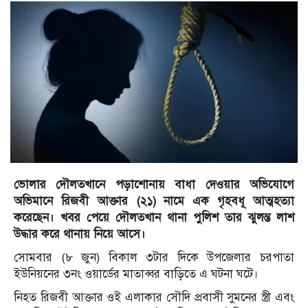
ভোলার দৌলতখানে পড়াশোনায় বাধা দেওয়ার অভিযোগে
অভিমানে রিজবী আক্তার (২১) নামে এক গৃহবধূ আত্মহত্যা
করেছেন। খবর পেয়ে দৌলতখান থানা পুলিশ তার ঝুলন্ত লাশ
উদ্ধার করে থানায় নিয়ে আসে।
সোমবার (৮ জুন) বিকাল ৩টার দিকে উপজেলার চরপাতা
ইউনিয়নের ৩নং ওয়ার্ডের মাতাব্বর বাড়িতে এ ঘটনা ঘটে।
নিহত রিজবী আক্তার ওই এলাকার সৌদি প্রবাসী সুমনের স্ত্রী এবং