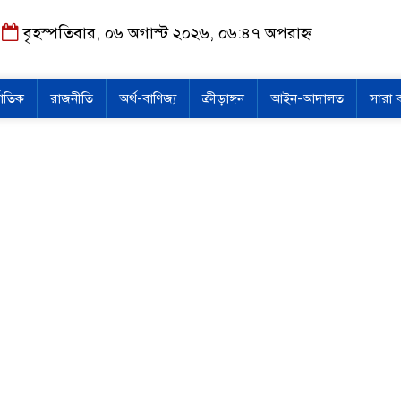
বৃহস্পতিবার, ০৬ অগাস্ট ২০২৬, ০৬:৪৭ অপরাহ্ন
জাতিক
রাজনীতি
অর্থ-বাণিজ্য
ক্রীড়াঙ্গন
আইন-আদালত
সারা 