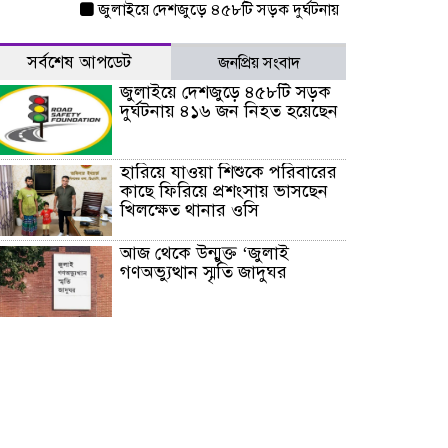
জুলাইয়ে দেশজুড়ে ৪৫৮টি সড়ক দুর্ঘটনায় ৪১৬ জন নিহত হয়েছেন
সর্বশেষ আপডেট
জনপ্রিয় সংবাদ
জুলাইয়ে দেশজুড়ে ৪৫৮টি সড়ক
দুর্ঘটনায় ৪১৬ জন নিহত হয়েছেন
হারিয়ে যাওয়া শিশুকে পরিবারের
কাছে ফিরিয়ে প্রশংসায় ভাসছেন
খিলক্ষেত থানার ওসি
আজ থেকে উন্মুক্ত ‘জুলাই
গণঅভ্যুত্থান স্মৃতি জাদুঘর
রাজধানীর উত্তরা আঞ্চলিক
পাসপোর্ট অফিসের সামনে দালাল
চক্রের ১৩ জন সদস্যকে বিভিন্ন
মেয়াদে সাজা প্রদান করেছে
‌্যাব-১
হরমুজ প্রণালি নিয়ে ওমানের সঙ্গে