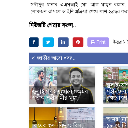
সখীপুর থানার এএসআই মো. আল মামুন বলেন, নি
লোকজন আসলে আইনি প্রক্রিয়া শেষে লাশ হস্তান্তর কর
নিউজটি শেয়ার করুন..
Print
উত্তরা ন
এ জাতীয় আরো খবর..
জুলাই-আগ
জুলাই গণঅভ্যুত্থানের অমর
শহীদদের স
প্রতীক শহীদ মীর মুগ্ধ
বৃক্ষরোপণ 
আমরা মাল
‘কয়েক গুণ’ বিদ্যুৎ বিল,
১৮ কোটি