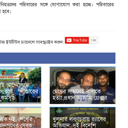
হতদের পরিবারের সঙ্গে যোগাযোগ করা হচ্ছে। পরিবারের
া হবে।
িউজ ইউটিউব চ্যানেলে সাবস্ক্রাইব করুন:
ষ্ট আন্দোলনে
্মরণে : স্পীকারের
মেয়ের সামনেই বাবাকে
কর্মসূচি
হত্যা,প্রধান আসামি গ্রেপ্তার
িক নই, দেশের
খুলনার লবণচরায় র‍্যাবের
 জনগণের সেবক:
অভিযান: দুই বিদেশি