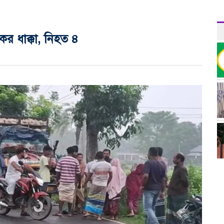
ের ধাক্কা, নিহত ৪
র