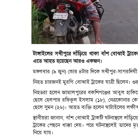
টাঙ্গাইলের সখীপুরে দাঁড়িয়ে থাকা বাঁশ বোঝাই ট্রা
এতে আহত হয়েছেন আরও একজন।
মঙ্গলবার (৯ জুন) ভোর ৪টার দিকে সখীপুর-সাগরদি
নিহত চারজনই মুরগি বোঝাই ট্রাকের যাত্রী ছিলেন। গু
নিহতরা হলেন জামালপুরের বকশিগঞ্জের আবুল হাকিম
ছেলে হেলপার রফিকুল ইসলাম (১৮), নেত্রকোনার কে
ছেলে সুমন (২৬)। আহত ব্যক্তি হলেন ঘাটাইলের লক্
স্থানীয়রা জানান, বাঁশ বোঝাই ট্রাকটি ঘটনাস্থলে দা
ট্রাকের পেছনে ধাক্কা দেয়। পরে ঘটনাস্থলেই তাদের 
নিয়ে যায়।