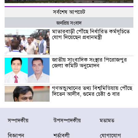
সর্বশেষ আপডেট
জনপ্রিয় সংবাদ
মাতারবাড়ী পৌঁছে নির্ধারিত কর্মসূচিতে
যোগ দিয়েছেন প্রধানমন্ত্রী
জাতীয় সাংবাদিক সংস্থার পিরোজপুর
জেলা কমিটি অনুমোদন
গণঅভ্যুত্থানের তথ্য বিশ্বমিডিয়ায় পৌঁছে
দিতেন আদীব, গুমের চেষ্টা ৩ বার
বাঁশখালীকে বন্যা মুক্ত করার সকল
সম্পাদকীয়
উপসম্পাদকীয়
মতামত
পদক্ষেপ নেয়া হবে- আসাদুল হাবিব দুলু
এমপি
বিজ্ঞাপন
শর্তাবলী
যোগাযোগ