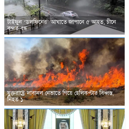
টাইফুন ‘ডলফিনের’ আঘাতে জাপানে ৫ আহত, চীনে
বন্দর বন্ধ
যুক্তরাষ্ট্রে দাবানল নেভাতে গিয়ে হেলিকপ্টার বিধ্বস্ত,
নিহত ১