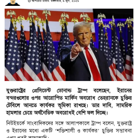
আপডেট টাইম: মঙ্গলবার, ৯ জুন, ২০২৬
যুক্তরাষ্ট্রের প্রেসিডেন্ট ডোনাল্ড ট্রাম্প বলেছেন, ইরানের
বন্দরগুলোর ওপর আরোপিত মার্কিন অবরোধ তেহরানকে চুক্তির
টেবিলে আনতে কার্যকর ভূমিকা রাখছে। তার দাবি, সামরিক
হামলার চেয়ে অর্থনৈতিক অবরোধই বেশি ফল দিচ্ছে।
নিউইয়র্কে সাংবাদিকদের সঙ্গে আলাপকালে ট্রাম্প বলেন, যুক্তরাষ্ট্র
ও ইরানের মধ্যে একটি ‘শক্তিশালী ও কার্যকর’ চুক্তির সম্ভাবনা