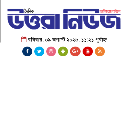
রবিবার, ০৯ অগাস্ট ২০২৬, ১১:২১ পূর্বাহ্ন