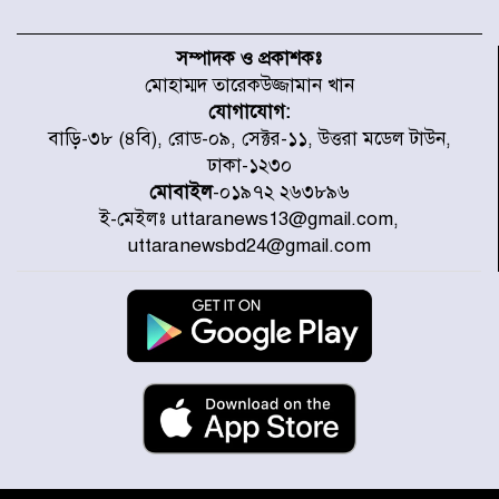
বিদ্যুৎ-জ্বালানি খাতে অস্থিরতা তৈরির
চেষ্টা করছে একটি চক্র : প্রধানমন্ত্রী
সম্পাদক ও প্রকাশকঃ
মোহাম্মদ তারেকউজ্জামান খান
যোগাযোগ:
টাইফুন ‘ডলফিনের’ আঘাতে জাপানে
বাড়ি-৩৮ (৪বি), রোড-০৯, সেক্টর-১১, উত্তরা মডেল টাউন,
৫ আহত, চীনে বন্দর বন্ধ
ঢাকা-১২৩০
মোবাইল
-০১৯৭২ ২৬৩৮৯৬
ই-মেইলঃ uttaranews13@gmail.com,
চিকিৎসা খাতে জিডিপির ৫ শতাংশ
uttaranewsbd24@gmail.com
বরাদ্দের ঘোষণা স্থানীয় সরকার মন্ত্রীর
জুলাই জাদুঘর ঘুরে দেখলেন এনসিপি
নেতারা
যুক্তরাষ্ট্রে দাবানল নেভাতে গিয়ে
হেলিকপ্টার বিধ্বস্ত, নিহত ১