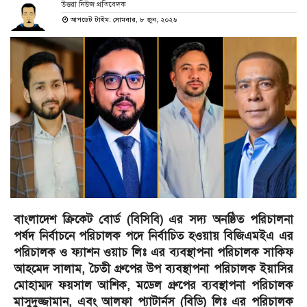
উত্তরা নিউজ প্রতিবেদক
আপডেট টাইম: সোমবার, ৮ জুন, ২০২৬
বাংলাদেশ ক্রিকেট বোর্ড (বিসিবি) এর সদ্য অনষ্ঠিত পরিচালনা
পর্ষদ নির্বাচনে পরিচালক পদে নির্বাচিত হওয়ায় বিজিএমইএ এর
পরিচালক ও ফ্যাশন ওয়াচ লিঃ এর ব্যবস্থাপনা পরিচালক সাকিফ
আহমেদ সালাম, চৈতী গ্রুপের উপ ব্যবস্থাপনা পরিচালক ইয়াসির
মোহাম্মদ ফয়সাল আশিক, মডেল গ্রুপের ব্যবস্থাপনা পরিচালক
মাসুদুজ্জামান, এবং আলফা প্যাটার্নস (বিডি) লিঃ এর পরিচালক