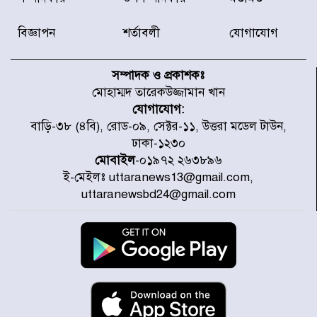
অফিসের সামনে দালাল চক্রের ১৩ জন
সদস্যকে বিভিন্ন মেয়াদে সাজা প্রদান
করেছে র‌্যাব-১
বিজ্ঞাপন
শর্তাবলী
যোগাযোগ
হরমুজ প্রণালি নিয়ে ওমানের সঙ্গে চুক্তি
চূড়ান্ত পর্যায়ে : ইরান
সম্পাদক ও প্রকাশকঃ
মোহাম্মদ তারেকউজ্জামান খান
যোগাযোগ:
প্রত্যেক অপরাধীর বিচার এ দেশেই
বাড়ি-৩৮ (৪বি), রোড-০৯, সেক্টর-১১, উত্তরা মডেল টাউন,
হবে, সে যত শক্তিশালীই হোক না কেন,
ঢাকা-১২৩০
চট্টগ্রামে জুলাই গণঅভ্যুত্থান দিবসে
প্রতিমন্ত্রী মীর হেলাল
মোবাইল
-০১৯৭২ ২৬৩৮৯৬
ই-মেইলঃ uttaranews13@gmail.com,
আগামী ৫ দিন বৃষ্টির আভাস
uttaranewsbd24@gmail.com
হাসিনার বক্তব্য প্রচারে ভারতের সমর্থন
নেই
জুলাই গণঅভ্যুত্থানে আহত যোদ্ধা