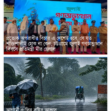
প্রত্যেক অপরাধীর বিচার এ দেশেই হবে, সে যত
শক্তিশালীই হোক না কেন, চট্টগ্রামে জুলাই গণঅভ্যুত্থান
দিবসে প্রতিমন্ত্রী মীর হেলাল
আগামী ৫ দিন বৃষ্টির আভাস