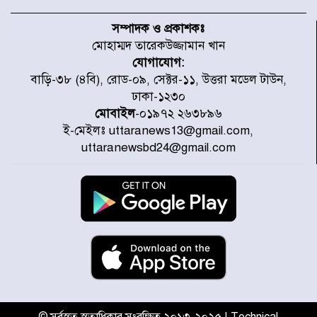
যৌথ প্রতিরক্ষা চুক্তি স্বাক্ষর করেছে
সৌদি-তুরস্ক-পাকিস্তান
সম্পাদক ও প্রকাশকঃ
মোহাম্মদ তারেকউজ্জামান খান
যোগাযোগ:
সাড়ে ৭ ঘণ্টা পর ঢাকা-ময়মনসিংহ
বাড়ি-৩৮ (৪বি), রোড-০৯, সেক্টর-১১, উত্তরা মডেল টাউন,
রুটে ট্রেন চলাচল স্বাভাবিক
ঢাকা-১২৩০
মোবাইল
-০১৯৭২ ২৬৩৮৯৬
ই-মেইলঃ uttaranews13@gmail.com,
ইনফান্তিনোকে নরওয়ে ফুটবল প্রধানের
uttaranewsbd24@gmail.com
আল্টিমেটাম
দেশে ভারি বৃষ্টির সতর্কবার্তা, ১০
জেলায় বন্যার পূর্বাভাস
৫৩ নং ওয়ার্ডের সড়কে নেমপ্লেট
স্থাপনের উদ্যোগ চান মিয়া ব্যাপারীর
© সর্বস্বত্ব স্বত্বাধিকার সংরক্ষিত ২০১৩-২০২৫ | Technical