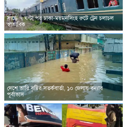
সাড়ে ৭ ঘণ্টা পর ঢাকা-ময়মনসিংহ রুটে ট্রেন চলাচল
স্বাভাবিক
দেশে ভারি বৃষ্টির সতর্কবার্তা, ১০ জেলায় বন্যার
পূর্বাভাস