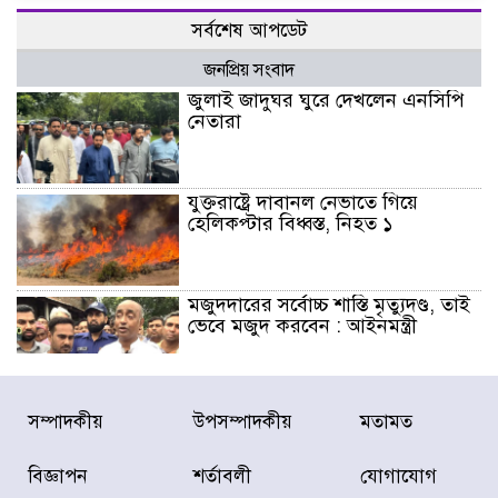
সর্বশেষ আপডেট
জনপ্রিয় সংবাদ
জুলাই জাদুঘর ঘুরে দেখলেন এনসিপি
নেতারা
যুক্তরাষ্ট্রে দাবানল নেভাতে গিয়ে
হেলিকপ্টার বিধ্বস্ত, নিহত ১
মজুদদারের সর্বোচ্চ শাস্তি মৃত্যুদণ্ড, তাই
ভেবে মজুদ করবেন : আইনমন্ত্রী
আন্তর্জাতিক আদিবাসী দিবস: রাষ্ট্রের
সম্পাদকীয়
উপসম্পাদকীয়
মতামত
দায়িত্ব ও দায়বদ্ধতা II – মং এ খেন
মংমং
বিজ্ঞাপন
শর্তাবলী
যোগাযোগ