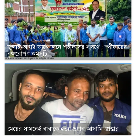
জুলাই-আগষ্ট আন্দোলনে শহীদদের স্মরণে : স্পীকারের
বৃক্ষরোপণ কর্মসূচি
মেয়ের সামনেই বাবাকে হত্যা,প্রধান আসামি গ্রেপ্তার