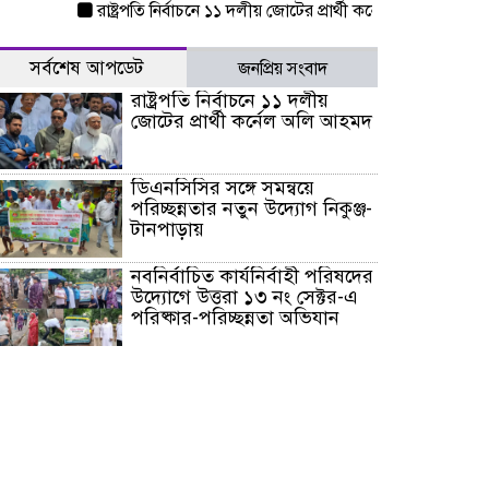
রাষ্ট্রপতি নির্বাচনে ১১ দলীয় জোটের প্রার্থী কর্নেল অলি আহমদ
ডিএন
সর্বশেষ আপডেট
জনপ্রিয় সংবাদ
রাষ্ট্রপতি নির্বাচনে ১১ দলীয়
জোটের প্রার্থী কর্নেল অলি আহমদ
ডিএনসিসির সঙ্গে সমন্বয়ে
পরিচ্ছন্নতার নতুন উদ্যোগ নিকুঞ্জ-
টানপাড়ায়
নবনির্বাচিত কার্যনির্বাহী পরিষদের
উদ্যোগে উত্তরা ১৩ নং সেক্টর-এ
পরিষ্কার-পরিচ্ছন্নতা অভিযান
ডিএমপির অভিযানে ২৪ ঘণ্টায়
গ্রেপ্তার ৫০৪, উদ্ধার মাদক-অস্ত্র
সন্দ্বীপের চরে বিপদে পড়া কচ্ছপ
উদ্ধার সাগরে অবমুক্ত