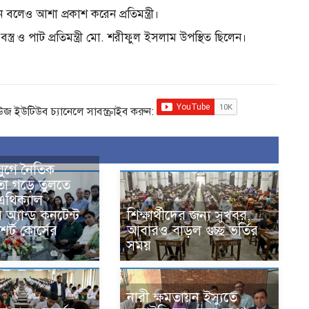
ন বলেও আশা প্রকাশ করেন প্রতিমন্ত্রী।
্ত্র ও পাট প্রতিমন্ত্রী মো. শরীফুল ইসলাম উপস্থিত ছিলেন।
িউজ ইউটিউব চ্যানেলে সাবস্ক্রাইব করুন:
যুগে নৈতিক
তা গড়ে তুলতে
এথিক্যাল
 অ্যান্ড কনটেন্ট
শিক্ষার্থীদের জন্য সুখবর,
শর্ট কোর্সের
আবারও বাড়ল গুচ্ছ ভর্তির
সময়
নারী ক্ষমতায়ন ইস্যুতে