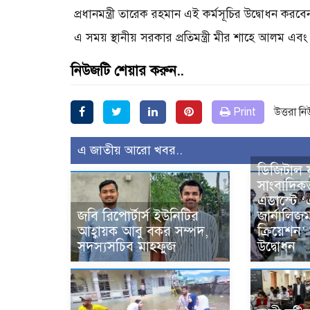
প্রধানমন্ত্রী তারেক রহমান এই কর্মসূচির উদ্বোধন করবে
এ সময় স্থানীয় সরকার প্রতিমন্ত্রী মীর শাহে আলম এবং বস
নিউজটি শেয়ার করুন..
Print
উত্তরা ন
এ জাতীয় আরো খবর..
ডিজিটাল 
সাংবাদিক
এডাস্টে ‘
জবি রিপোর্টার্স ইউনিটির
জার্নালিজম
আহ্বায়ক আবু বকর সম্পদ,
ক্রিয়েশন’ 
সদস্যসচিব মাহফুজ
উদ্বোধন