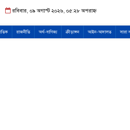
রবিবার, ০৯ অগাস্ট ২০২৬, ০৫:২৮ অপরাহ্ন
জাতিক
রাজনীতি
অর্থ-বাণিজ্য
ক্রীড়াঙ্গন
আইন-আদালত
সারা 