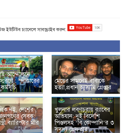
িউজ ইউটিউব চ্যানেলে সাবস্ক্রাইব করুন:
ষ্ট আন্দোলনে
্মরণে : স্পীকারের
মেয়ের সামনেই বাবাকে
কর্মসূচি
হত্যা,প্রধান আসামি গ্রেপ্তার
িক নই, দেশের
খুলনার লবণচরায় র‍্যাবের
 জনগণের সেবক:
অভিযান: দুই বিদেশি
্ত্রী ব্যারিস্টার মীর
পিস্তলসহ ‘বি কোম্পানি’র ৩
সদস্য গ্রেফতার