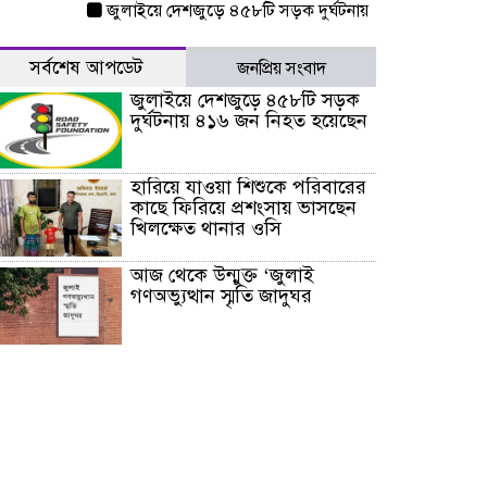
জুলাইয়ে দেশজুড়ে ৪৫৮টি সড়ক দুর্ঘটনায় ৪১৬ জন নিহত হয়েছেন
সর্বশেষ আপডেট
জনপ্রিয় সংবাদ
জুলাইয়ে দেশজুড়ে ৪৫৮টি সড়ক
দুর্ঘটনায় ৪১৬ জন নিহত হয়েছেন
হারিয়ে যাওয়া শিশুকে পরিবারের
কাছে ফিরিয়ে প্রশংসায় ভাসছেন
খিলক্ষেত থানার ওসি
আজ থেকে উন্মুক্ত ‘জুলাই
গণঅভ্যুত্থান স্মৃতি জাদুঘর
রাজধানীর উত্তরা আঞ্চলিক
পাসপোর্ট অফিসের সামনে দালাল
চক্রের ১৩ জন সদস্যকে বিভিন্ন
মেয়াদে সাজা প্রদান করেছে
‌্যাব-১
হরমুজ প্রণালি নিয়ে ওমানের সঙ্গে