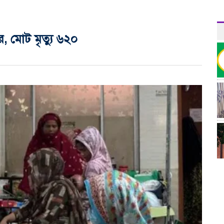
, মোট মৃত্যু ৬২০
র