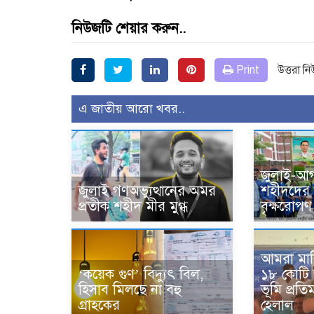
নিউজটি শেয়ার করুন..
Print
উত্তরা ন
এ জাতীয় আরো খবর..
জুলাই-আগ
জুলাই গণঅভ্যুত্থানের অমর
শহীদদের স
প্রতীক শহীদ মীর মুগ্ধ
বৃক্ষরোপণ 
আমরা মাল
‘কয়েক গুণ’ বিদ্যুৎ বিল,
১৮ কোটি
হিসাব মিলছে না বহু
ভূমি প্রতিমন
গ্রাহকের
হেলাল