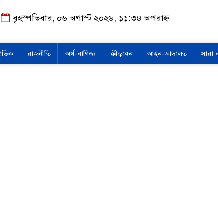
বৃহস্পতিবার, ০৬ অগাস্ট ২০২৬, ১১:৩৪ অপরাহ্ন
জাতিক
রাজনীতি
অর্থ-বাণিজ্য
ক্রীড়াঙ্গন
আইন-আদালত
সারা 