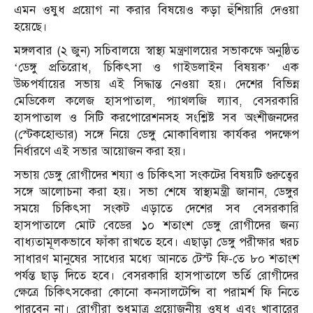
এমন ওষুধ প্রয়োগ না করার বিষয়েও কড়া হুঁশিয়ারি দেওয়া
হয়েছে।
মঙ্গলবার (২ জুন) সচিবালয়ে স্বাস্থ্য মন্ত্রণালয়ের সভাকক্ষে অনুষ্ঠিত
‘ডেঙ্গু প্রতিরোধ, চিকিৎসা ও গাইডলাইন বিষয়ক’ এক
উচ্চপর্যায়ের সভায় এই সিদ্ধান্ত নেওয়া হয়। দেশের বিভিন্ন
মেডিকেল কলেজ হাসপাতাল, প্যাথলজি ল্যাব, বেসরকারি
হাসপাতাল ও সিটি করপোরেশনসহ সংশ্লিষ্ট সব অংশীজনদের
(স্টেকহোল্ডার) সঙ্গে নিয়ে ডেঙ্গু মোকাবিলায় কার্যকর পদক্ষেপ
নির্ধারণে এই সভার আয়োজন করা হয়।
সভায় ডেঙ্গু রোগীদের শয্যা ও চিকিৎসা সংকটের বিষয়টি গুরুত্বের
সঙ্গে আলোচনা করা হয়। সভা শেষে স্বাস্থ্যমন্ত্রী জানান, ডেঙ্গুর
সময়ে চিকিৎসা সংকট এড়াতে দেশের সব বেসরকারি
হাসপাতালে মোট বেডের ১০ শতাংশ ডেঙ্গু রোগীদের জন্য
বাধ্যতামূলকভাবে ফাঁকা রাখতে হবে। এছাড়া ডেঙ্গু পরীক্ষার খরচ
সাধারণ মানুষের সাধ্যের মধ্যে আনতে টেস্ট ফি-তে ৮০ শতাংশ
পর্যন্ত ছাড় দিতে হবে। বেসরকারি হাসপাতালে ভর্তি রোগীদের
ক্ষেত্রে চিকিৎসকেরা কোনো কনসালটেন্সি বা পরামর্শ ফি নিতে
পারবেন না। রোগীরা শুধুমাত্র প্রয়োজনীয় ওষুধ এবং খাবারের