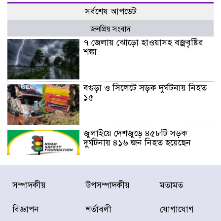
সর্বশেষ আপডেট
জনপ্রিয় সংবাদ
৭ জেলায় ঝোড়ো হাওয়াসহ বজ্রবৃষ্টির
শঙ্কা
বগুড়া ও সিলেটে সড়ক দুর্ঘটনায় নিহত
১৫
জুলাইয়ে দেশজুড়ে ৪৫৮টি সড়ক
দুর্ঘটনায় ৪১৬ জন নিহত হয়েছেন
হারিয়ে যাওয়া শিশুকে পরিবারের কাছে
সম্পাদকীয়
উপসম্পাদকীয়
মতামত
ফিরিয়ে প্রশংসায় ভাসছেন খিলক্ষেত
থানার ওসি
বিজ্ঞাপন
শর্তাবলী
যোগাযোগ