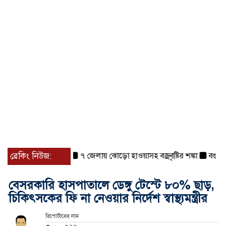
ব্রেকিং নিউজ:
৭ জেলায় ঝোড়ো হাওয়াসহ বজ্রবৃষ্টির শঙ্কা
বগুড়া ও সি
বেসরকারি হাসপাতালে ডেঙ্গু টেস্টে ৮০% ছাড়,
চিকিৎসকের ফি না নেওয়ার নির্দেশ স্বাস্থ্যমন্ত্রীর
রিপোর্টারের নাম