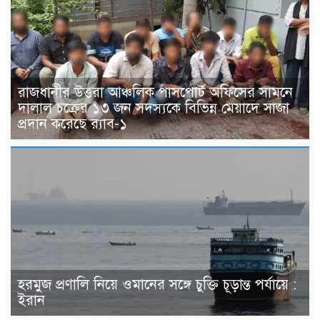
রাজধানীর উত্তরা আঞ্চলিক পাসপোর্ট অফিসের সামনে
দালাল চক্রের ১৩ জন সদস্যকে বিভিন্ন মেয়াদে সাজা
প্রদান করেছে র‌্যাব-১
হরমুজ প্রণালি নিয়ে ওমানের সঙ্গে চুক্তি চূড়ান্ত পর্যায়ে :
ইরান