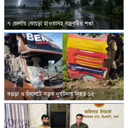
৭ জেলায় ঝোড়ো হাওয়াসহ বজ্রবৃষ্টির শঙ্কা
বগুড়া ও সিলেটে সড়ক দুর্ঘটনায় নিহত ১৫