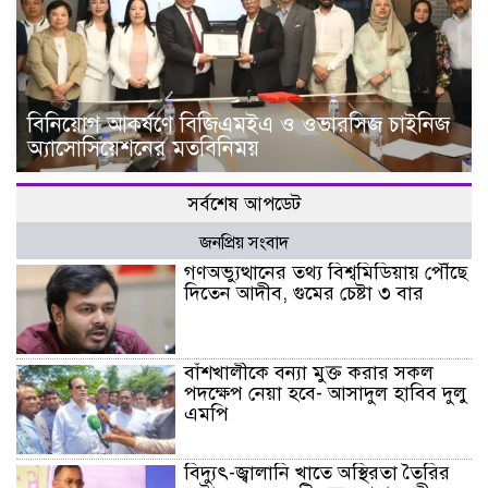
বিনিয়োগ আকর্ষণে বিজিএমইএ ও ওভারসিজ চাইনিজ
অ্যাসোসিয়েশনের মতবিনিময়
সর্বশেষ আপডেট
জনপ্রিয় সংবাদ
গণঅভ্যুত্থানের তথ্য বিশ্বমিডিয়ায় পৌঁছে
দিতেন আদীব, গুমের চেষ্টা ৩ বার
বাঁশখালীকে বন্যা মুক্ত করার সকল
পদক্ষেপ নেয়া হবে- আসাদুল হাবিব দুলু
এমপি
বিদ্যুৎ-জ্বালানি খাতে অস্থিরতা তৈরির