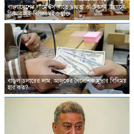
বাংলাদেশের গার্মেন্টস খাতে স্বচ্ছতা ও টেকসই উন্নয়নে
জিআরআই-বিজিএমইএ চুক্তি
বাড়ল ডলারের দাম, আজকের বৈদেশিক মুদ্রার বিনিময়
হার কত?