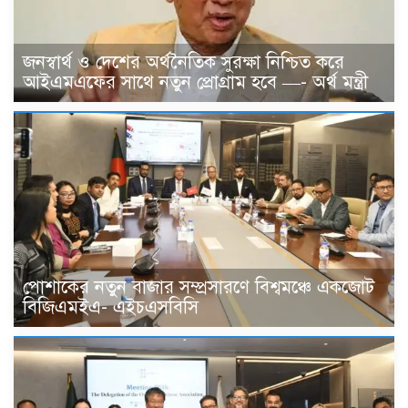
জনস্বার্থ ও দেশের অর্থনৈতিক সুরক্ষা নিশ্চিত করে
আইএমএফের সাথে নতুন প্রোগ্রাম হবে —- অর্থ মন্ত্রী
পোশাকের নতুন বাজার সম্প্রসারণে বিশ্বমঞ্চে একজোট
বিজিএমইএ- এইচএসবিসি