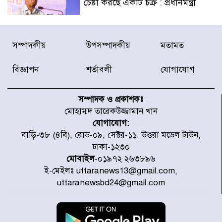
চেষ্টা করছে একটি চক্র : প্রধানমন্ত্রী
টাইফুন ‘ডলফিনের’ আঘাতে জাপানে
সম্পাদকীয়
উপসম্পাদকীয়
মতামত
৫ আহত, চীনে বন্দর বন্ধ
বিজ্ঞাপন
শর্তাবলী
যোগাযোগ
চিকিৎসা খাতে জিডিপির ৫ শতাংশ
বরাদ্দের ঘোষণা স্থানীয় সরকার মন্ত্রীর
সম্পাদক ও প্রকাশকঃ
মোহাম্মদ তারেকউজ্জামান খান
যোগাযোগ:
জুলাই জাদুঘর ঘুরে দেখলেন এনসিপি
বাড়ি-৩৮ (৪বি), রোড-০৯, সেক্টর-১১, উত্তরা মডেল টাউন,
নেতারা
ঢাকা-১২৩০
মোবাইল
-০১৯৭২ ২৬৩৮৯৬
ই-মেইলঃ uttaranews13@gmail.com,
যুক্তরাষ্ট্রে দাবানল নেভাতে গিয়ে
uttaranewsbd24@gmail.com
হেলিকপ্টার বিধ্বস্ত, নিহত ১
মজুদদারের সর্বোচ্চ শাস্তি মৃত্যুদণ্ড, তাই