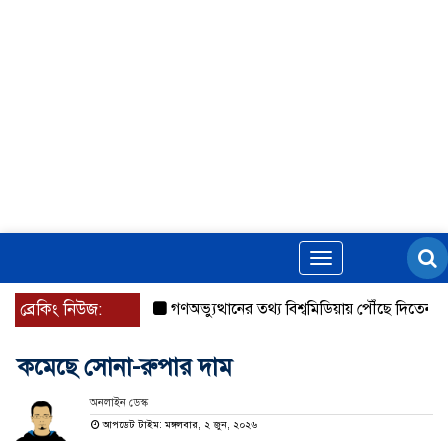
Toggle
navigation
ব্রেকিং নিউজ:
গণঅভ্যুত্থানের তথ্য বিশ্বমিডিয়ায় পৌঁছে দিতেন আদীব, 
কমেছে সোনা-রুপার দাম
অনলাইন ডেস্ক
আপডেট টাইম: মঙ্গলবার, ২ জুন, ২০২৬