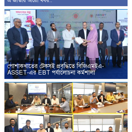
এ জাতীয় আরো খবর..
পোশাকখাতের টেকসই প্রবৃদ্ধিতে বিজিএমইএ-
ASSET-এর EBT পর্যালোচনা কর্মশালা