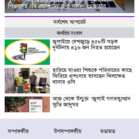
পিস্তলসহ ‘বি কোম্পানি’র ৩ সদস্য গ্রেফতার
সর্বশেষ আপডেট
জনপ্রিয় সংবাদ
জুলাইয়ে দেশজুড়ে ৪৫৮টি সড়ক
দুর্ঘটনায় ৪১৬ জন নিহত হয়েছেন
হারিয়ে যাওয়া শিশুকে পরিবারের কাছে
ফিরিয়ে প্রশংসায় ভাসছেন খিলক্ষেত
থানার ওসি
আজ থেকে উন্মুক্ত ‘জুলাই গণঅভ্যুত্থান
স্মৃতি জাদুঘর
রাজধানীর উত্তরা আঞ্চলিক পাসপোর্ট
সম্পাদকীয়
উপসম্পাদকীয়
মতামত
অফিসের সামনে দালাল চক্রের ১৩ জন