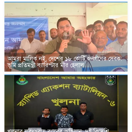
আমরা মালিক নই, দেশের ১৮ কোটি জনগণের সেবক:
ভূমি প্রতিমন্ত্রী ব্যারিস্টার মীর হেলাল
খুলনার লবণচরায় র‍্যাবের অভিযান: দুই বিদেশি