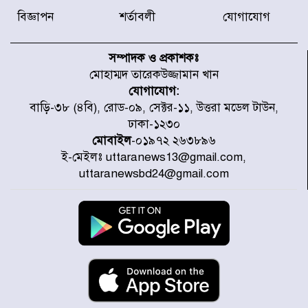
সদস্যকে বিভিন্ন মেয়াদে সাজা প্রদান
করেছে র‌্যাব-১
বিজ্ঞাপন
শর্তাবলী
যোগাযোগ
হরমুজ প্রণালি নিয়ে ওমানের সঙ্গে চুক্তি
চূড়ান্ত পর্যায়ে : ইরান
সম্পাদক ও প্রকাশকঃ
মোহাম্মদ তারেকউজ্জামান খান
যোগাযোগ:
প্রত্যেক অপরাধীর বিচার এ দেশেই
বাড়ি-৩৮ (৪বি), রোড-০৯, সেক্টর-১১, উত্তরা মডেল টাউন,
হবে, সে যত শক্তিশালীই হোক না কেন,
ঢাকা-১২৩০
চট্টগ্রামে জুলাই গণঅভ্যুত্থান দিবসে
প্রতিমন্ত্রী মীর হেলাল
মোবাইল
-০১৯৭২ ২৬৩৮৯৬
ই-মেইলঃ uttaranews13@gmail.com,
আগামী ৫ দিন বৃষ্টির আভাস
uttaranewsbd24@gmail.com
হাসিনার বক্তব্য প্রচারে ভারতের সমর্থন
নেই
জুলাই গণঅভ্যুত্থানে আহত যোদ্ধা
মিতুর খোঁজ নিলেন প্রধানমন্ত্রী