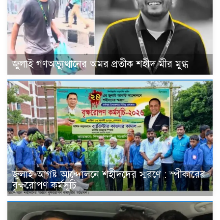
জুলাই গণঅভ্যুত্থানের অমর প্রতীক শহীদ মীর মুগ্ধ
জুলাই-আগষ্ট আন্দোলনে শহীদদের স্মরণে : স্পীকারের
বৃক্ষরোপণ কর্মসূচি