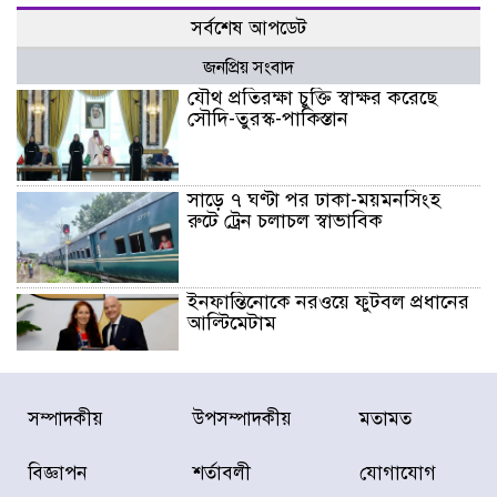
সর্বশেষ আপডেট
জনপ্রিয় সংবাদ
যৌথ প্রতিরক্ষা চুক্তি স্বাক্ষর করেছে
সৌদি-তুরস্ক-পাকিস্তান
সাড়ে ৭ ঘণ্টা পর ঢাকা-ময়মনসিংহ
রুটে ট্রেন চলাচল স্বাভাবিক
ইনফান্তিনোকে নরওয়ে ফুটবল প্রধানের
আল্টিমেটাম
দেশে ভারি বৃষ্টির সতর্কবার্তা, ১০
সম্পাদকীয়
উপসম্পাদকীয়
মতামত
জেলায় বন্যার পূর্বাভাস
বিজ্ঞাপন
শর্তাবলী
যোগাযোগ