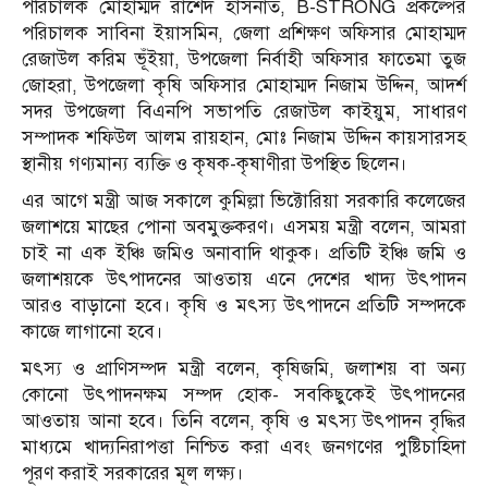
পরিচালক মোহাম্মদ রাশেদ হাসনাত, B-STRONG প্রকল্পের
পরিচালক সাবিনা ইয়াসমিন, জেলা প্রশিক্ষণ অফিসার মোহাম্মদ
রেজাউল করিম ভূঁইয়া, উপজেলা নির্বাহী অফিসার ফাতেমা তুজ
জোহরা, উপজেলা কৃষি অফিসার মোহাম্মদ নিজাম উদ্দিন, আদর্শ
সদর উপজেলা বিএনপি সভাপতি রেজাউল কাইয়ুম, সাধারণ
সম্পাদক শফিউল আলম রায়হান, মোঃ নিজাম উদ্দিন কায়সারসহ
স্থানীয় গণ্যমান্য ব্যক্তি ও কৃষক-কৃষাণীরা উপস্থিত ছিলেন।
এর আগে মন্ত্রী আজ সকালে কুমিল্লা ভিক্টোরিয়া সরকারি কলেজের
জলাশয়ে মাছের পোনা অবমুক্তকরণ। এসময় মন্ত্রী বলেন, আমরা
চাই না এক ইঞ্চি জমিও অনাবাদি থাকুক। প্রতিটি ইঞ্চি জমি ও
জলাশয়কে উৎপাদনের আওতায় এনে দেশের খাদ্য উৎপাদন
আরও বাড়ানো হবে। কৃষি ও মৎস্য উৎপাদনে প্রতিটি সম্পদকে
কাজে লাগানো হবে।
মৎস্য ও প্রাণিসম্পদ মন্ত্রী বলেন, কৃষিজমি, জলাশয় বা অন্য
কোনো উৎপাদনক্ষম সম্পদ হোক- সবকিছুকেই উৎপাদনের
আওতায় আনা হবে। তিনি বলেন, কৃষি ও মৎস্য উৎপাদন বৃদ্ধির
মাধ্যমে খাদ্যনিরাপত্তা নিশ্চিত করা এবং জনগণের পুষ্টিচাহিদা
পূরণ করাই সরকারের মূল লক্ষ্য।