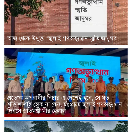
আজ থেকে উন্মুক্ত ‘জুলাই গণঅভ্যুত্থান স্মৃতি জাদুঘর
প্রত্যেক অপরাধীর বিচার এ দেশেই হবে, সে যত
শক্তিশালীই হোক না কেন, চট্টগ্রামে জুলাই গণঅভ্যুত্থান
দিবসে প্রতিমন্ত্রী মীর হেলাল