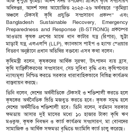
আজ দুপুরে কুমিল্লা আদর্শ সদর উপজেলা প্রাঙ্গণে কৃষি সম্প্রসারণ
অধিদপ্তর, আদর্শ সদর আয়োজিত ২০২৫–২৬ অর্থবছরে “কুমিল্লা
অঞ্চলে টেকসই কৃষি প্রযুক্তি সম্প্রসারণ প্রকল্প” এবং
Bangladesh Sustainable Recovery, Emergency
Preparedness and Response (B-STRONG) প্রকল্পের
আওতায় কৃষক গ্রুপের মাঝে ধান কাটার যন্ত্র (রিপার), ভুট্টা
মাড়াই যন্ত্র, এলএলপি (LLP), ক্যানভাস পাইপ ও হ্যান্ড স্প্রেয়ার
বিতরণ অনুষ্ঠানে প্রধান অতিথির বক্তব্যে এসব কথা বলেন।
কৃষিমন্ত্রী বলেন, কৃষকদের আর্থিক সুরক্ষা, উৎপাদন ব্যয় হ্রাস,
কৃষি যান্ত্রিকীকরণের সম্প্রসারণ, সেচ সুবিধা বৃদ্ধি এবং কৃষিপণ্যের
ন্যায্যমূল্য নিশ্চিত করতে সরকার ধারাবাহিকভাবে বিভিন্ন কার্যক্রম
বাস্তবায়ন করছে।
তিনি বলেন, দেশের অর্থনীতিকে টেকসই ও শক্তিশালী করতে হলে
কৃষকের অর্থনৈতিক ভিত্তি মজবুত করতে হবে। কৃষক সমৃদ্ধ হলে
দেশের অর্থনীতিও শক্তিশালী হবে। তিনি বলেন, বর্তমান সরকার
ক্ষমতায় আসার দুই মাসের মধ্যে ১০ হাজার টাকা কৃষি ঋণ
মওকুফ, কৃষক নিবন্ধন ও কার্ড কার্যক্রম সম্প্রসারণ, মা বোনদের
সামাজিক ও আর্থিক সক্ষমতা বৃদ্ধিতে ফ্যামিলি কার্ড চালু করেছে।