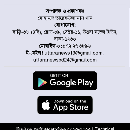
৫৩ নং ওয়ার্ডের সড়কে নেমপ্লেট
স্থাপনের উদ্যোগ চান মিয়া ব্যাপারীর
সম্পাদক ও প্রকাশকঃ
মোহাম্মদ তারেকউজ্জামান খান
যোগাযোগ:
৭ জেলায় ঝোড়ো হাওয়াসহ বজ্রবৃষ্টির
বাড়ি-৩৮ (৪বি), রোড-০৯, সেক্টর-১১, উত্তরা মডেল টাউন,
শঙ্কা
ঢাকা-১২৩০
মোবাইল
-০১৯৭২ ২৬৩৮৯৬
ই-মেইলঃ uttaranews13@gmail.com,
বগুড়া ও সিলেটে সড়ক দুর্ঘটনায় নিহত
uttaranewsbd24@gmail.com
১৫
জুলাইয়ে দেশজুড়ে ৪৫৮টি সড়ক
দুর্ঘটনায় ৪১৬ জন নিহত হয়েছেন
হারিয়ে যাওয়া শিশুকে পরিবারের কাছে
ফিরিয়ে প্রশংসায় ভাসছেন খিলক্ষেত
থানার ওসি
© সর্বস্বত্ব স্বত্বাধিকার সংরক্ষিত ২০১৩-২০২৫ | Technical